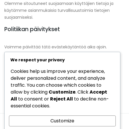
Olemme sitoutuneet suojaamaan käyttäjien tietoja ja
käytämme asianmukaisia turvallisuustoimia tietojen
suojaamiseksi.
Politiikan päivitykset
Voimme päivittää tätä evästekäytäntöä aika ajoin.
Suosittelemme tarkistamaan tämän sivun säännöllisesti
We respect your privacy
saadaksesi tietoa mahdollisista muutoksista.
Cookies help us improve your experience,
Yhteystiedot
deliver personalized content, and analyze
traffic. You can choose which cookies to
Jos sinulla on kysymyksiä tai huolenaiheita
allow by clicking
Customize
. Click
Accept
evästekäytännöstämme, voit ottaa meihin yhteyttä
All
to consent or
Reject All
to decline non-
osoitteessa
cookiepolicy@maudheline.com
.
essential cookies.
Customize
Ota yhteys
Käyttöehdot
Evästeasetukset