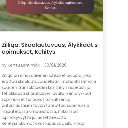
Zilliqa: Skaalautuvuus, Älykkäät s
opimukset, Kehitys
by
Kerttu Lehtimäki
30/01/2026
Zilliqa on innovatiivinen lohkoketjualusta, joka
erottuu skaalautuvuudellaan, mahdollistamalla
suurten transaktioiden käsittelyn nopeasti ja
tehokkaasti shardauksen avulla. Sen älykkäät
sopimukset tarjoavat turvallisen ja
automaattisen tavan toteuttaa sopimuksia
hajautetussa ympäristössä, mikä lisää
läpinäkyvyyttä ja luotettavuutta.
Kehitysnäkymät ovat lupaavat, sillä Zilliqa