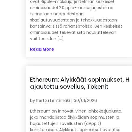
ovat Ripple-maksujärjestelmän keskeiset
ominaisuudet? Ripple-maksujärjestelmä
tunnetaan nopeudestaan,
skaalautuvuudestaan ja tehokkuudestaan
kansainvälisissä rahansiirroissa. Sen keskeiset
ominaisuudet tekevät siitä houkuttelevan
vaihtoehdon […]
Read More
Ethereum: Älykkäät sopimukset, H
ajautettu sovellus, Tokenit
by
Kerttu Lehtimäki
30/01/2026
Ethereum on innovatiivinen lohkoketjualusta,
joka mahdollistaa älykkäiden sopimusten ja
hajautettujen sovellusten (dAppit)
kehittämisen. Älykkäät sopimukset ovat itse