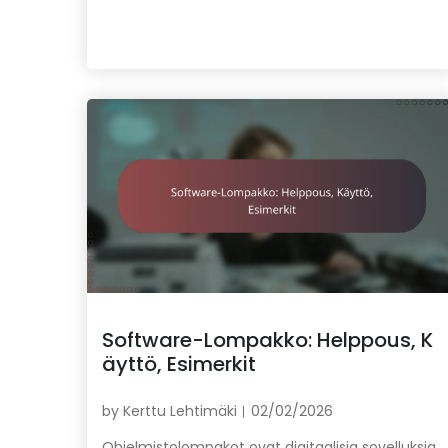
Software-Lompakko: Helppous, K
äyttö, Esimerkit
by
Kerttu Lehtimäki
02/02/2026
Ohjelmistolompakot ovat digitaalisia sovelluksia,