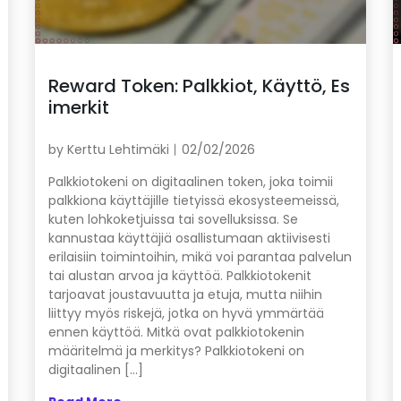
Reward Token: Palkkiot, Käyttö, Es
imerkit
by
Kerttu Lehtimäki
02/02/2026
Palkkiotokeni on digitaalinen token, joka toimii
palkkiona käyttäjille tietyissä ekosysteemeissä,
kuten lohkoketjuissa tai sovelluksissa. Se
kannustaa käyttäjiä osallistumaan aktiivisesti
erilaisiin toimintoihin, mikä voi parantaa palvelun
tai alustan arvoa ja käyttöä. Palkkiotokenit
tarjoavat joustavuutta ja etuja, mutta niihin
liittyy myös riskejä, jotka on hyvä ymmärtää
ennen käyttöä. Mitkä ovat palkkiotokenin
määritelmä ja merkitys? Palkkiotokeni on
digitaalinen […]