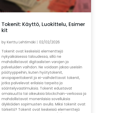
Tokenit: Käyttö, Luokittelu, Esimer
kit
by
Kerttu Lehtimäki
02/02/2026
Tokenit ovat keskeisiä elementtejä
nykyaikaisessa taloudessa, sillä ne
mahdollistavat digitaalisten varojen ja
palveluiden vaihdon. Ne voidaan jakaa useisiin
päätyyppeihin, kuten hyötytokenit,
arvopaperitokenit ja ei-vaihdettavat tokenit,
jotka palvelevat erilaisia tarpeita ja
sääntelyvaatimuksia. Tokenit edustavat
omaisuutta tai oikeuksia blockchain-verkossa ja
mahdollistavat monenlaisia sovelluksia
älykkäiden sopimusten avulla. Miksi tokenit ovat
tärkeitä? Tokenit ovat keskeisiä elementtejä