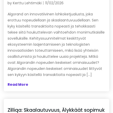
by
Kerttu Lehtimäki
11/02/2026
Algorand on innovatiivinen lohkoketjualusta, joka
erottuu nopeudellaan ja skaalaantuvuudellaan. Sen
kyky käsitellä transaktioita nopeasti ja tehokkaasti
tekee siitä houkuttelevan vaihtoehdon monimutkaisille
sovelluksille. Kehityssuunnitelmat keskittyvät
ekosysteemin laajentamiseen ja teknologisten
innovaatioiden toteuttamiseen, mikä lisää yhteisön
osallistumista ja houkuttelee uusia projekteja. Mitkä
ovat Algorandin nopeuden keskeiset ominaisuudet?
Algorandin nopeuden keskeiset ominaisuudet liittyvät
sen kykyyn käsitellä transaktioita nopeasti ja […]
Read More
Zilliqa: Skaalautuvuus, Älykkäät sopimuk