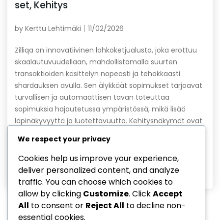
set, Kehitys
by
Kerttu Lehtimäki
11/02/2026
Zilliqa on innovatiivinen lohkoketjualusta, joka erottuu
skaalautuvuudellaan, mahdollistamalla suurten
transaktioiden käsittelyn nopeasti ja tehokkaasti
shardauksen avulla. Sen älykkäät sopimukset tarjoavat
turvallisen ja automaattisen tavan toteuttaa
sopimuksia hajautetussa ympäristössä, mikä lisää
läpinäkyvyyttä ja luotettavuutta. Kehitysnäkymät ovat
lupaavat, sillä Zilliqa keskittyy jatkuvasti parantamaan
We respect your privacy
ekosysteemiään ja houkuttelemaan uusia kehittäjiä.
Key sections in the article: Toggle Mitkä ovat Zilliqan […]
Cookies help us improve your experience,
deliver personalized content, and analyze
Read More
traffic. You can choose which cookies to
allow by clicking
Customize
. Click
Accept
All
to consent or
Reject All
to decline non-
essential cookies.
1
2
3
…
13