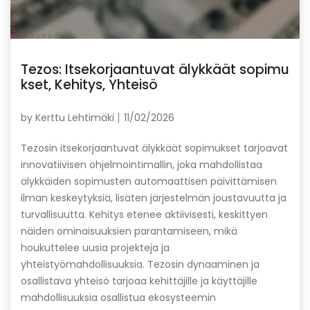
Tezos: Itsekorjaantuvat älykkäät sopimu
kset, Kehitys, Yhteisö
by
Kerttu Lehtimäki
11/02/2026
Tezosin itsekorjaantuvat älykkäät sopimukset tarjoavat
innovatiivisen ohjelmointimallin, joka mahdollistaa
älykkäiden sopimusten automaattisen päivittämisen
ilman keskeytyksiä, lisäten järjestelmän joustavuutta ja
turvallisuutta. Kehitys etenee aktiivisesti, keskittyen
näiden ominaisuuksien parantamiseen, mikä
houkuttelee uusia projekteja ja
yhteistyömahdollisuuksia. Tezosin dynaaminen ja
osallistava yhteisö tarjoaa kehittäjille ja käyttäjille
mahdollisuuksia osallistua ekosysteemin