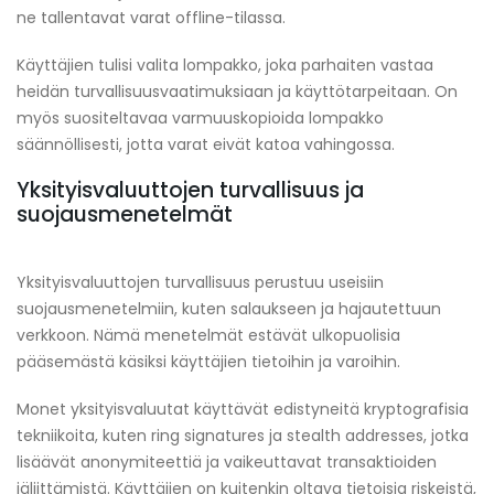
ne tallentavat varat offline-tilassa.
Käyttäjien tulisi valita lompakko, joka parhaiten vastaa
heidän turvallisuusvaatimuksiaan ja käyttötarpeitaan. On
myös suositeltavaa varmuuskopioida lompakko
säännöllisesti, jotta varat eivät katoa vahingossa.
Yksityisvaluuttojen turvallisuus ja
suojausmenetelmät
Yksityisvaluuttojen turvallisuus perustuu useisiin
suojausmenetelmiin, kuten salaukseen ja hajautettuun
verkkoon. Nämä menetelmät estävät ulkopuolisia
pääsemästä käsiksi käyttäjien tietoihin ja varoihin.
Monet yksityisvaluutat käyttävät edistyneitä kryptografisia
tekniikoita, kuten ring signatures ja stealth addresses, jotka
lisäävät anonymiteettiä ja vaikeuttavat transaktioiden
jäljittämistä. Käyttäjien on kuitenkin oltava tietoisia riskeistä,