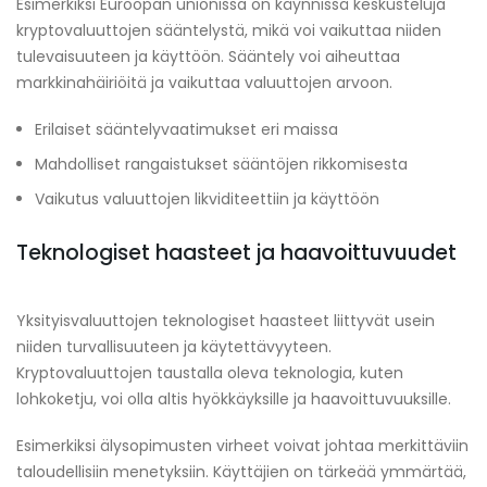
Esimerkiksi Euroopan unionissa on käynnissä keskusteluja
kryptovaluuttojen sääntelystä, mikä voi vaikuttaa niiden
tulevaisuuteen ja käyttöön. Sääntely voi aiheuttaa
markkinahäiriöitä ja vaikuttaa valuuttojen arvoon.
Erilaiset sääntelyvaatimukset eri maissa
Mahdolliset rangaistukset sääntöjen rikkomisesta
Vaikutus valuuttojen likviditeettiin ja käyttöön
Teknologiset haasteet ja haavoittuvuudet
Yksityisvaluuttojen teknologiset haasteet liittyvät usein
niiden turvallisuuteen ja käytettävyyteen.
Kryptovaluuttojen taustalla oleva teknologia, kuten
lohkoketju, voi olla altis hyökkäyksille ja haavoittuvuuksille.
Esimerkiksi älysopimusten virheet voivat johtaa merkittäviin
taloudellisiin menetyksiin. Käyttäjien on tärkeää ymmärtää,