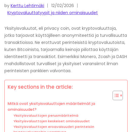
by
Kerttu Lehtimäki
12/02/2026
Kryptovaluuttatyypit ja niiden ominaisuudet
Yksityisvaluutat, eli privacy coin, ovat kryptovaluuttoja,
jotka tarjoavat käyttäjilleen anonymiteettiä ja turvallisuutta
transaktioissa. Ne erottuvat perinteisistä kryptovaluutoista,
kuten Bitcoinista, tarjoamalla keinoja piilottaa käyttäjän
identiteetti ja transaktiot. Esimerkiksi Monero, Zcash ja DASH
mahdollistavat turvalliset ja yksityiset varansiirrot ilman
perinteisten pankkien valvontaa.
Key sections in the article:
Mitkä ovat yksityisvaluuttojen määritelmät ja
ominaisuudet?
Yksityisvaluuttojen perusmääritelmä
Yksityisvaluuttojen keskeiset ominaisuudet
Yksityisvaluuttojen eroavaisuudet perinteisiin
kryptovaluuttoihin verrattuna