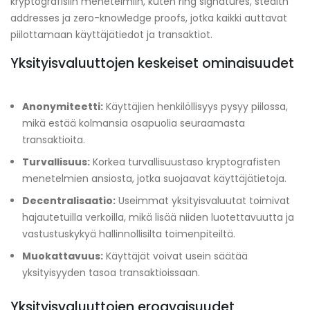
kryptografisiin menetelmiin, kuten ring signatures, stealth
addresses ja zero-knowledge proofs, jotka kaikki auttavat
piilottamaan käyttäjätiedot ja transaktiot.
Yksityisvaluuttojen keskeiset ominaisuudet
Anonymiteetti:
Käyttäjien henkilöllisyys pysyy piilossa,
mikä estää kolmansia osapuolia seuraamasta
transaktioita.
Turvallisuus:
Korkea turvallisuustaso kryptografisten
menetelmien ansiosta, jotka suojaavat käyttäjätietoja.
Decentralisaatio:
Useimmat yksityisvaluutat toimivat
hajautetuilla verkoilla, mikä lisää niiden luotettavuutta ja
vastustuskykyä hallinnollisilta toimenpiteiltä.
Muokattavuus:
Käyttäjät voivat usein säätää
yksityisyyden tasoa transaktioissaan.
Yksityisvaluuttojen eroavaisuudet