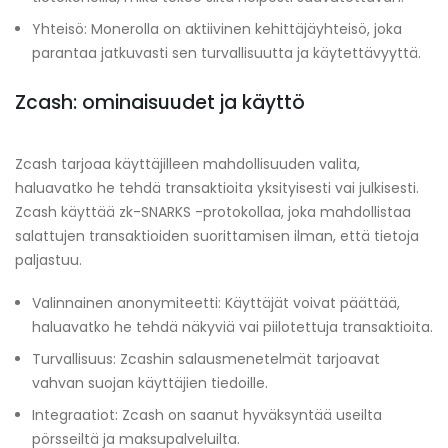
Yhteisö: Monerolla on aktiivinen kehittäjäyhteisö, joka
parantaa jatkuvasti sen turvallisuutta ja käytettävyyttä.
Zcash: ominaisuudet ja käyttö
Zcash tarjoaa käyttäjilleen mahdollisuuden valita,
haluavatko he tehdä transaktioita yksityisesti vai julkisesti.
Zcash käyttää zk-SNARKS -protokollaa, joka mahdollistaa
salattujen transaktioiden suorittamisen ilman, että tietoja
paljastuu.
Valinnainen anonymiteetti: Käyttäjät voivat päättää,
haluavatko he tehdä näkyviä vai piilotettuja transaktioita.
Turvallisuus: Zcashin salausmenetelmät tarjoavat
vahvan suojan käyttäjien tiedoille.
Integraatiot: Zcash on saanut hyväksyntää useilta
pörsseiltä ja maksupalveluilta.