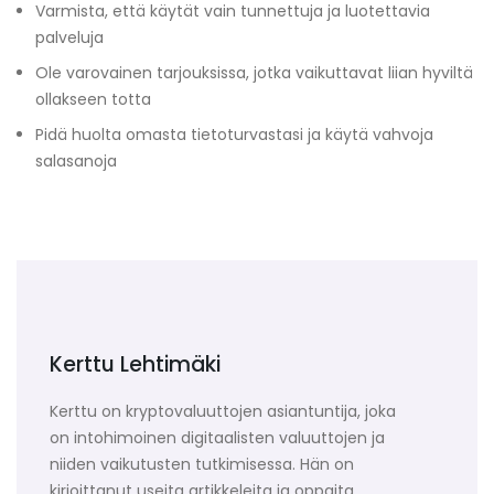
Varmista, että käytät vain tunnettuja ja luotettavia
palveluja
Ole varovainen tarjouksissa, jotka vaikuttavat liian hyviltä
ollakseen totta
Pidä huolta omasta tietoturvastasi ja käytä vahvoja
salasanoja
Kerttu Lehtimäki
Kerttu on kryptovaluuttojen asiantuntija, joka
on intohimoinen digitaalisten valuuttojen ja
niiden vaikutusten tutkimisessa. Hän on
kirjoittanut useita artikkeleita ja oppaita