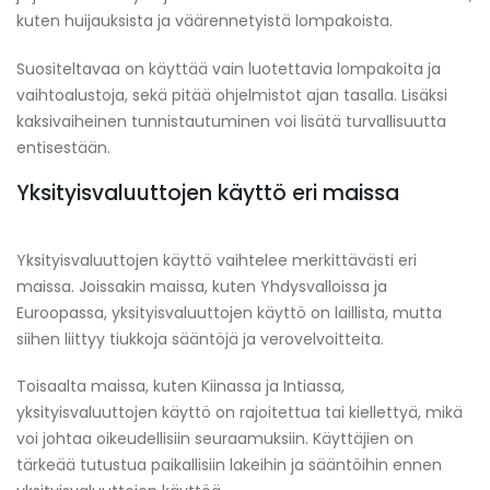
kuten huijauksista ja väärennetyistä lompakoista.
Suositeltavaa on käyttää vain luotettavia lompakoita ja
vaihtoalustoja, sekä pitää ohjelmistot ajan tasalla. Lisäksi
kaksivaiheinen tunnistautuminen voi lisätä turvallisuutta
entisestään.
Yksityisvaluuttojen käyttö eri maissa
Yksityisvaluuttojen käyttö vaihtelee merkittävästi eri
maissa. Joissakin maissa, kuten Yhdysvalloissa ja
Euroopassa, yksityisvaluuttojen käyttö on laillista, mutta
siihen liittyy tiukkoja sääntöjä ja verovelvoitteita.
Toisaalta maissa, kuten Kiinassa ja Intiassa,
yksityisvaluuttojen käyttö on rajoitettua tai kiellettyä, mikä
voi johtaa oikeudellisiin seuraamuksiin. Käyttäjien on
tärkeää tutustua paikallisiin lakeihin ja sääntöihin ennen