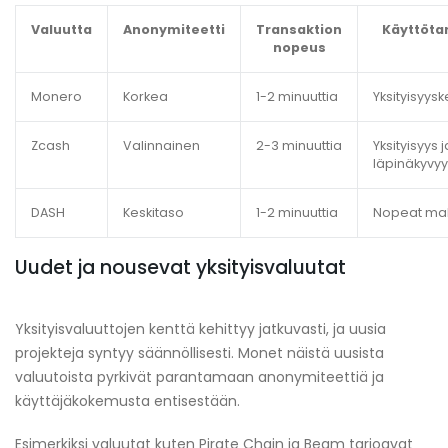
Valuutta
Anonymiteetti
Transaktion
Käyttöta
nopeus
Monero
Korkea
1-2 minuuttia
Yksityisyys
Zcash
Valinnainen
2-3 minuuttia
Yksityisyys j
läpinäkyvy
DASH
Keskitaso
1-2 minuuttia
Nopeat ma
Uudet ja nousevat yksityisvaluutat
Yksityisvaluuttojen kenttä kehittyy jatkuvasti, ja uusia
projekteja syntyy säännöllisesti. Monet näistä uusista
valuutoista pyrkivät parantamaan anonymiteettiä ja
käyttäjäkokemusta entisestään.
Esimerkiksi valuutat kuten Pirate Chain ja Beam tarjoavat