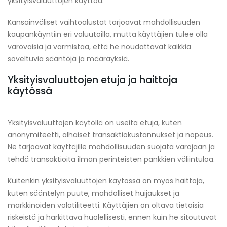
yksityisvaluuttojen käyttöä.
Kansainväliset vaihtoalustat tarjoavat mahdollisuuden
kaupankäyntiin eri valuutoilla, mutta käyttäjien tulee olla
varovaisia ja varmistaa, että he noudattavat kaikkia
soveltuvia sääntöjä ja määräyksiä.
Yksityisvaluuttojen etuja ja haittoja
käytössä
Yksityisvaluuttojen käytöllä on useita etuja, kuten
anonymiteetti, alhaiset transaktiokustannukset ja nopeus.
Ne tarjoavat käyttäjille mahdollisuuden suojata varojaan ja
tehdä transaktioita ilman perinteisten pankkien väliintuloa.
Kuitenkin yksityisvaluuttojen käytössä on myös haittoja,
kuten sääntelyn puute, mahdolliset huijaukset ja
markkinoiden volatiliteetti. Käyttäjien on oltava tietoisia
riskeistä ja harkittava huolellisesti, ennen kuin he sitoutuvat