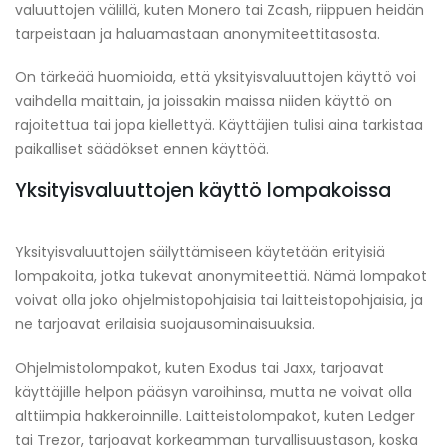
valuuttojen välillä, kuten Monero tai Zcash, riippuen heidän
tarpeistaan ja haluamastaan anonymiteettitasosta.
On tärkeää huomioida, että yksityisvaluuttojen käyttö voi
vaihdella maittain, ja joissakin maissa niiden käyttö on
rajoitettua tai jopa kiellettyä. Käyttäjien tulisi aina tarkistaa
paikalliset säädökset ennen käyttöä.
Yksityisvaluuttojen käyttö lompakoissa
Yksityisvaluuttojen säilyttämiseen käytetään erityisiä
lompakoita, jotka tukevat anonymiteettiä. Nämä lompakot
voivat olla joko ohjelmistopohjaisia tai laitteistopohjaisia, ja
ne tarjoavat erilaisia suojausominaisuuksia.
Ohjelmistolompakot, kuten Exodus tai Jaxx, tarjoavat
käyttäjille helpon pääsyn varoihinsa, mutta ne voivat olla
alttiimpia hakkeroinnille. Laitteistolompakot, kuten Ledger
tai Trezor, tarjoavat korkeamman turvallisuustason, koska