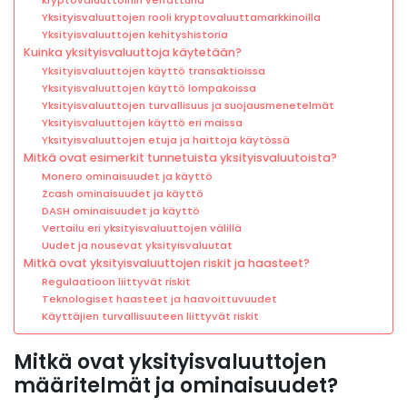
Yksityisvaluuttojen rooli kryptovaluuttamarkkinoilla
Yksityisvaluuttojen kehityshistoria
Kuinka yksityisvaluuttoja käytetään?
Yksityisvaluuttojen käyttö transaktioissa
Yksityisvaluuttojen käyttö lompakoissa
Yksityisvaluuttojen turvallisuus ja suojausmenetelmät
Yksityisvaluuttojen käyttö eri maissa
Yksityisvaluuttojen etuja ja haittoja käytössä
Mitkä ovat esimerkit tunnetuista yksityisvaluutoista?
Monero ominaisuudet ja käyttö
Zcash ominaisuudet ja käyttö
DASH ominaisuudet ja käyttö
Vertailu eri yksityisvaluuttojen välillä
Uudet ja nousevat yksityisvaluutat
Mitkä ovat yksityisvaluuttojen riskit ja haasteet?
Regulaatioon liittyvät riskit
Teknologiset haasteet ja haavoittuvuudet
Käyttäjien turvallisuuteen liittyvät riskit
Mitkä ovat yksityisvaluuttojen
määritelmät ja ominaisuudet?