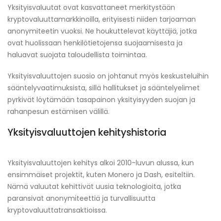
Yksityisvaluutat ovat kasvattaneet merkitystään
kryptovaluuttamarkkinoilla, erityisesti niiden tarjoaman
anonymiteetin vuoksi. Ne houkuttelevat käyttäjiä, jotka
ovat huolissaan henkilötietojensa suojaamisesta ja
haluavat suojata taloudellista toimintaa.
Yksityisvaluuttojen suosio on johtanut myös keskusteluihin
sääntelyvaatimuksista, sillä hallitukset ja sääntelyelimet
pyrkivät löytämään tasapainon yksityisyyden suojan ja
rahanpesun estämisen välillä.
Yksityisvaluuttojen kehityshistoria
Yksityisvaluuttojen kehitys alkoi 2010-luvun alussa, kun
ensimmäiset projektit, kuten Monero ja Dash, esiteltiin.
Nämä valuutat kehittivät uusia teknologioita, jotka
paransivat anonymiteettiä ja turvallisuutta
kryptovaluuttatransaktioissa.