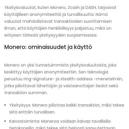
Yksityisvaluutat, kuten Monero, Zcash ja DASH, tarjoavat
käyttäjilleen anonymiteettiä ja turvallisuutta. Nämä
valuutat mahdollistavat transaktioiden suorittamisen
ilman, että käyttäjien henkilöllisyys paljastuu, mikä on
erityisen tärkeää yksityisyyden suojaamisessa.
Monero: ominaisuudet ja käyttö
Monero on yksi tunnetuimmista yksityisvaluutoista, joka
keskittyy käyttäjien anonymiteettiin. Sen teknologia
perustuu ring-signature- ja stealth-address -menetelmiin,
jotka piilottavat lähettäjän ja vastaanottajan tiedot sekä
transaktion summan.
Yksityisyys: Monero piilottaa kaikki transaktiot, mikä tekee
siitä erittäin turvallisen.
Kaivostoiminta: Moneroa voidaan kaivaa tavallisilla
tietokoneilla, mikä tekee siitä helposti saavutettavan.