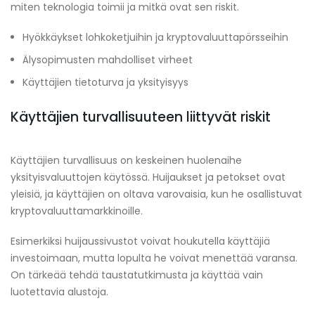
miten teknologia toimii ja mitkä ovat sen riskit.
Hyökkäykset lohkoketjuihin ja kryptovaluuttapörsseihin
Älysopimusten mahdolliset virheet
Käyttäjien tietoturva ja yksityisyys
Käyttäjien turvallisuuteen liittyvät riskit
Käyttäjien turvallisuus on keskeinen huolenaihe
yksityisvaluuttojen käytössä. Huijaukset ja petokset ovat
yleisiä, ja käyttäjien on oltava varovaisia, kun he osallistuvat
kryptovaluuttamarkkinoille.
Esimerkiksi huijaussivustot voivat houkutella käyttäjiä
investoimaan, mutta lopulta he voivat menettää varansa.
On tärkeää tehdä taustatutkimusta ja käyttää vain
luotettavia alustoja.