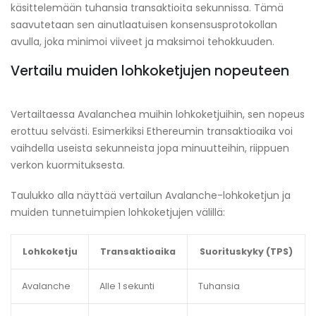
käsittelemään tuhansia transaktioita sekunnissa. Tämä
saavutetaan sen ainutlaatuisen konsensusprotokollan
avulla, joka minimoi viiveet ja maksimoi tehokkuuden.
Vertailu muiden lohkoketjujen nopeuteen
Vertailtaessa Avalanchea muihin lohkoketjuihin, sen nopeus
erottuu selvästi. Esimerkiksi Ethereumin transaktioaika voi
vaihdella useista sekunneista jopa minuutteihin, riippuen
verkon kuormituksesta.
Taulukko alla näyttää vertailun Avalanche-lohkoketjun ja
muiden tunnetuimpien lohkoketjujen välillä:
Lohkoketju
Transaktioaika
Suorituskyky (TPS)
Avalanche
Alle 1 sekunti
Tuhansia