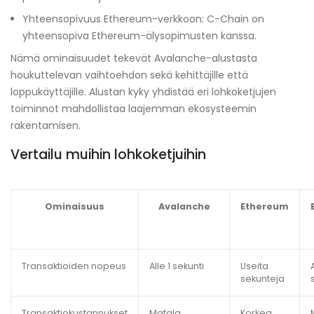
Yhteensopivuus Ethereum-verkkoon: C-Chain on
yhteensopiva Ethereum-älysopimusten kanssa.
Nämä ominaisuudet tekevät Avalanche-alustasta
houkuttelevan vaihtoehdon sekä kehittäjille että
loppukäyttäjille. Alustan kyky yhdistää eri lohkoketjujen
toiminnot mahdollistaa laajemman ekosysteemin
rakentamisen.
Vertailu muihin lohkoketjuihin
Ominaisuus
Avalanche
Ethereum
Transaktioiden nopeus
Alle 1 sekunti
Useita
sekunteja
Transaktiokustannukset
Matala
Korkea