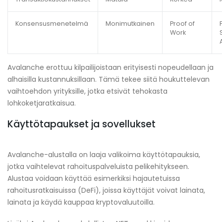
Konsensusmenetelmä
Monimutkainen
Proof of
Work
Avalanche erottuu kilpailijoistaan erityisesti nopeudellaan ja
alhaisilla kustannuksillaan. Tämä tekee siitä houkuttelevan
vaihtoehdon yrityksille, jotka etsivät tehokasta
lohkoketjaratkaisua.
Käyttötapaukset ja sovellukset
Avalanche-alustalla on laaja valikoima käyttötapauksia,
jotka vaihtelevat rahoituspalveluista pelikehitykseen.
Alustaa voidaan käyttää esimerkiksi hajautetuissa
rahoitusratkaisuissa (DeFi), joissa käyttäjät voivat lainata,
lainata ja käydä kauppaa kryptovaluutoilla.