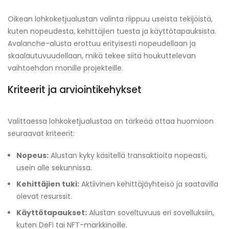
Oikean lohkoketjualustan valinta riippuu useista tekijöistä,
kuten nopeudesta, kehittäjien tuesta ja käyttötapauksista.
Avalanche-alusta erottuu erityisesti nopeudellaan ja
skaalautuvuudellaan, mikä tekee siitä houkuttelevan
vaihtoehdon monille projekteille.
Kriteerit ja arviointikehykset
Valittaessa lohkoketjualustaa on tärkeää ottaa huomioon
seuraavat kriteerit:
Nopeus:
Alustan kyky käsitellä transaktioita nopeasti,
usein alle sekunnissa.
Kehittäjien tuki:
Aktiivinen kehittäjäyhteisö ja saatavilla
olevat resurssit.
Käyttötapaukset:
Alustan soveltuvuus eri sovelluksiin,
kuten DeFi tai NFT-markkinoille.