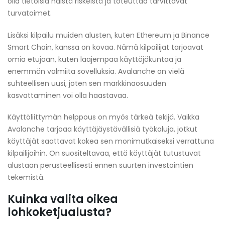
olla tietoisia näistä riskeistä ja toteuttaa tarvittavat
turvatoimet.
Lisäksi kilpailu muiden alusten, kuten Ethereum ja Binance
Smart Chain, kanssa on kovaa. Nämä kilpailijat tarjoavat
omia etujaan, kuten laajempaa käyttäjäkuntaa ja
enemmän valmiita sovelluksia. Avalanche on vielä
suhteellisen uusi, joten sen markkinaosuuden
kasvattaminen voi olla haastavaa.
Käyttöliittymän helppous on myös tärkeä tekijä. Vaikka
Avalanche tarjoaa käyttäjäystävällisiä työkaluja, jotkut
käyttäjät saattavat kokea sen monimutkaiseksi verrattuna
kilpailijoihin. On suositeltavaa, että käyttäjät tutustuvat
alustaan perusteellisesti ennen suurten investointien
tekemistä.
Kuinka valita oikea
lohkoketjualusta?