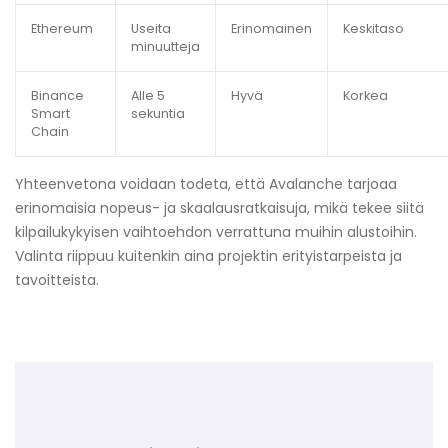
Ethereum
Useita
Erinomainen
Keskitaso
minuutteja
Binance
Alle 5
Hyvä
Korkea
Smart
sekuntia
Chain
Yhteenvetona voidaan todeta, että Avalanche tarjoaa
erinomaisia nopeus- ja skaalausratkaisuja, mikä tekee siitä
kilpailukykyisen vaihtoehdon verrattuna muihin alustoihin.
Valinta riippuu kuitenkin aina projektin erityistarpeista ja
tavoitteista.