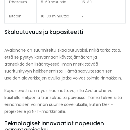
Ethereum
5-60 sekuntia
15-30
Bitcoin
10-30 minuuttia
7
Skalautuvuus ja kapasiteetti
Avalanche on suunniteltu skaalautuvaksi, mikä tarkoittaa,
että se pystyy kasvamaan käyttäjämäärän ja
transaktioiden lisääntyessä ilman merkittävää
suorituskyvyn heikkenemistä. Tämä saavutetaan sen
useiden alaverkkojen avulla, jotka voivat toimia rinnakkain.
Kapasiteetti on myös huomattava, sillä Avalanche voi
käsitellä miljoonia transaktioita päivässä. Tämä tekee siitä
erinomaisen valinnan suurille sovelluksille, kuten DeFi-
projekteille ja NFT-markkinoille.
Teknologiset innovaatiot nopeuden
parantamiseksi