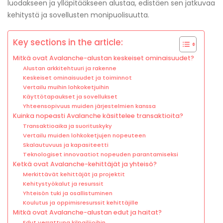
luodakseen ja ylläpitääkseen alustaa, edistäen sen jatkuvaa
kehitystä ja sovellusten monipuolisuutta.
Key sections in the article:
Mitkä ovat Avalanche-alustan keskeiset ominaisuudet?
Alustan arkkitehtuuri ja rakenne
Keskeiset ominaisuudet ja toiminnot
Vertailu muihin lohkoketjuihin
Käyttötapaukset ja sovellukset
Yhteensopivuus muiden järjestelmien kanssa
Kuinka nopeasti Avalanche käsittelee transaktioita?
Transaktioaika ja suorituskyky
Vertailu muiden lohkoketjujen nopeuteen
Skalautuvuus ja kapasiteetti
Teknologiset innovaatiot nopeuden parantamiseksi
Ketkä ovat Avalanche-kehittäjät ja yhteisö?
Merkittävät kehittäjät ja projektit
Kehitystyökalut ja resurssit
Yhteisön tuki ja osallistuminen
Koulutus ja oppimisresurssit kehittäjille
Mitkä ovat Avalanche-alustan edut ja haitat?
Edut verrattuna kilpailijoihin