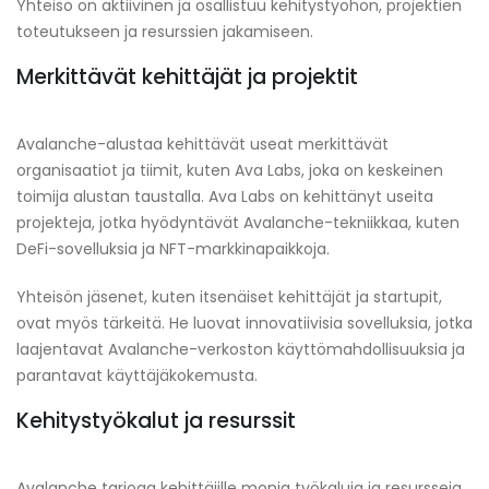
Yhteisö on aktiivinen ja osallistuu kehitystyöhön, projektien
toteutukseen ja resurssien jakamiseen.
Merkittävät kehittäjät ja projektit
Avalanche-alustaa kehittävät useat merkittävät
organisaatiot ja tiimit, kuten Ava Labs, joka on keskeinen
toimija alustan taustalla. Ava Labs on kehittänyt useita
projekteja, jotka hyödyntävät Avalanche-tekniikkaa, kuten
DeFi-sovelluksia ja NFT-markkinapaikkoja.
Yhteisön jäsenet, kuten itsenäiset kehittäjät ja startupit,
ovat myös tärkeitä. He luovat innovatiivisia sovelluksia, jotka
laajentavat Avalanche-verkoston käyttömahdollisuuksia ja
parantavat käyttäjäkokemusta.
Kehitystyökalut ja resurssit
Avalanche tarjoaa kehittäjille monia työkaluja ja resursseja,