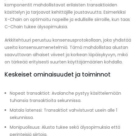
komponentit mahdollistavat erilaisten transaktioiden
käsittelyn ja tarjoavat kehittäjille joustavuutta. Esimerkiksi
X-Chain on optimoitu nopeille ja edullisille siirroille, kun taas
C-Chain tukee älysopimuksia.
Arkkitehtuuri perustuu konsensusprotokollaan, joka yhdistää
useita konsensusmenetelmiä. Tämä mahdollistaa alustan
saavuttavan alhaiset viiveet ja korkean läpäisykyvyn, mikä
on tärkeää erityisesti suurten käyttäjämäärien kohdalla.
Keskeiset ominaisuudet ja toiminnot
Nopeat transaktiot: Avalanche pystyy käsittelemään
tuhansia transaktioita sekunnissa.
Matala latenssi: Transaktiot vahvistuvat usein alle 1
sekunnissa.
Monipuolisuus: Alusta tukee sekä älysopimuksia että
perinteisiä siirtoja.