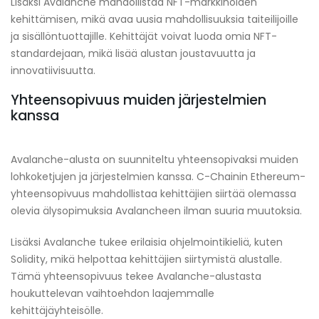
Lisäksi Avalanche mahdollistaa NFT-markkinoiden
kehittämisen, mikä avaa uusia mahdollisuuksia taiteilijoille
ja sisällöntuottajille. Kehittäjät voivat luoda omia NFT-
standardejaan, mikä lisää alustan joustavuutta ja
innovatiivisuutta.
Yhteensopivuus muiden järjestelmien
kanssa
Avalanche-alusta on suunniteltu yhteensopivaksi muiden
lohkoketjujen ja järjestelmien kanssa. C-Chainin Ethereum-
yhteensopivuus mahdollistaa kehittäjien siirtää olemassa
olevia älysopimuksia Avalancheen ilman suuria muutoksia.
Lisäksi Avalanche tukee erilaisia ohjelmointikieliä, kuten
Solidity, mikä helpottaa kehittäjien siirtymistä alustalle.
Tämä yhteensopivuus tekee Avalanche-alustasta
houkuttelevan vaihtoehdon laajemmalle
kehittäjäyhteisölle.