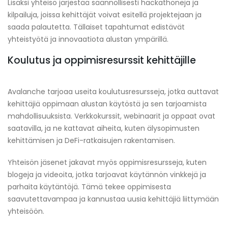
Lisäksi yhteisö järjestää säännöllisesti hackathoneja ja
kilpailuja, joissa kehittäjät voivat esitellä projektejaan ja
saada palautetta. Tällaiset tapahtumat edistävät
yhteistyötä ja innovaatiota alustan ympärillä.
Koulutus ja oppimisresurssit kehittäjille
Avalanche tarjoaa useita koulutusresursseja, jotka auttavat
kehittäjiä oppimaan alustan käytöstä ja sen tarjoamista
mahdollisuuksista. Verkkokurssit, webinaarit ja oppaat ovat
saatavilla, ja ne kattavat aiheita, kuten älysopimusten
kehittämisen ja DeFi-ratkaisujen rakentamisen.
Yhteisön jäsenet jakavat myös oppimisresursseja, kuten
blogeja ja videoita, jotka tarjoavat käytännön vinkkejä ja
parhaita käytäntöjä. Tämä tekee oppimisesta
saavutettavampaa ja kannustaa uusia kehittäjiä liittymään
yhteisöön.