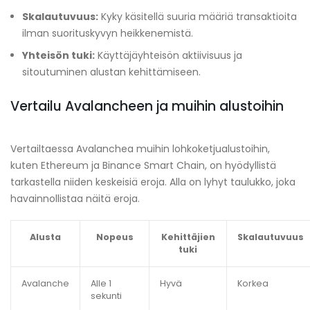
Skalautuvuus:
Kyky käsitellä suuria määriä transaktioita
ilman suorituskyvyn heikkenemistä.
Yhteisön tuki:
Käyttäjäyhteisön aktiivisuus ja
sitoutuminen alustan kehittämiseen.
Vertailu Avalancheen ja muihin alustoihin
Vertailtaessa Avalanchea muihin lohkoketjualustoihin,
kuten Ethereum ja Binance Smart Chain, on hyödyllistä
tarkastella niiden keskeisiä eroja. Alla on lyhyt taulukko, joka
havainnollistaa näitä eroja.
Alusta
Nopeus
Kehittäjien
Skalautuvuus
tuki
Avalanche
Alle 1
Hyvä
Korkea
sekunti