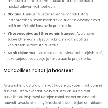
muutamia senttejä, mikä tekee siitä taloudellisesti
houkuttelevan vaihtoehdon.
Skaalautuvuus:
Alustan rakenne mahdollistaa
laajentamisen ilman merkittäviä suorituskykyongelmia,
mikä on tärkeää kasvaville projekteille.
Yhteensopivuus Ethereumin kanssa:
Avalanche
tukee Ethereum-älysopimuksia, mikä helpottaa
kehittäjien siirtymistä alustalle.
Kehittäjien tuki:
Alustalla on aktiivinen kehittäjäyhteisö,
joka tarjoaa resursseja ja tukea uusille projekteille.
Mahdolliset haitat ja haasteet
Avalanche-alustalla on myös haasteita, kuten mahdolliset
turvallisuusnäkökohdat. Vaikka alusta on suunniteltu
turvalliseksi, kryptovaluuttojen maailmassa on aina riski
haavoittuvuuksista ja hyökkäyksistä. Kehittäjien on tärkeää