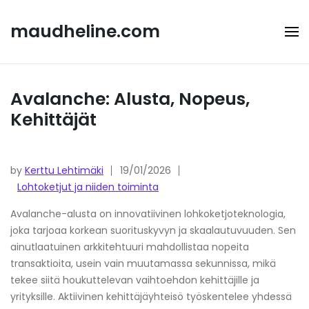
Skip
to
maudheline.com
content
Avalanche: Alusta, Nopeus,
Kehittäjät
by
Kerttu Lehtimäki
19/01/2026
Lohtoketjut ja niiden toiminta
Avalanche-alusta on innovatiivinen lohkoketjoteknologia,
joka tarjoaa korkean suorituskyvyn ja skaalautuvuuden. Sen
ainutlaatuinen arkkitehtuuri mahdollistaa nopeita
transaktioita, usein vain muutamassa sekunnissa, mikä
tekee siitä houkuttelevan vaihtoehdon kehittäjille ja
yrityksille. Aktiivinen kehittäjäyhteisö työskentelee yhdessä