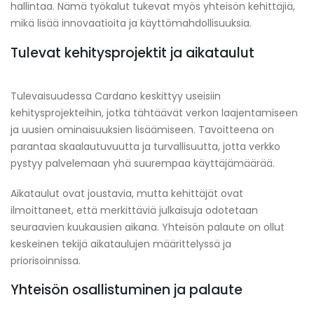
hallintaa. Nämä työkalut tukevat myös yhteisön kehittäjiä,
mikä lisää innovaatioita ja käyttömahdollisuuksia.
Tulevat kehitysprojektit ja aikataulut
Tulevaisuudessa Cardano keskittyy useisiin
kehitysprojekteihin, jotka tähtäävät verkon laajentamiseen
ja uusien ominaisuuksien lisäämiseen. Tavoitteena on
parantaa skaalautuvuutta ja turvallisuutta, jotta verkko
pystyy palvelemaan yhä suurempaa käyttäjämäärää.
Aikataulut ovat joustavia, mutta kehittäjät ovat
ilmoittaneet, että merkittäviä julkaisuja odotetaan
seuraavien kuukausien aikana. Yhteisön palaute on ollut
keskeinen tekijä aikataulujen määrittelyssä ja
priorisoinnissa.
Yhteisön osallistuminen ja palaute