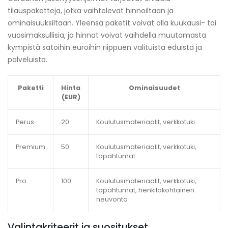
tilauspaketteja, jotka vaihtelevat hinnoiltaan ja
ominaisuuksiltaan. Yleensä paketit voivat olla kuukausi- tai
vuosimaksullisia, ja hinnat voivat vaihdella muutamasta
kympistä satoihin euroihin riippuen valituista eduista ja
palveluista.
Paketti
Hinta
Ominaisuudet
(EUR)
Perus
20
Koulutusmateriaalit, verkkotuki
Premium
50
Koulutusmateriaalit, verkkotuki,
tapahtumat
Pro
100
Koulutusmateriaalit, verkkotuki,
tapahtumat, henkilökohtainen
neuvonta
Valintakriteerit ja suositukset