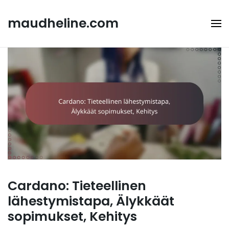
Skip
to
maudheline.com
content
Cardano: Tieteellinen
lähestymistapa, Älykkäät
sopimukset, Kehitys