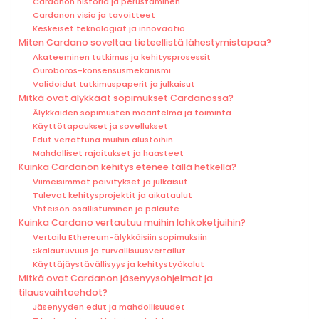
Cardanon historia ja perustaminen
Cardanon visio ja tavoitteet
Keskeiset teknologiat ja innovaatio
Miten Cardano soveltaa tieteellistä lähestymistapaa?
Akateeminen tutkimus ja kehitysprosessit
Ouroboros-konsensusmekanismi
Validoidut tutkimuspaperit ja julkaisut
Mitkä ovat älykkäät sopimukset Cardanossa?
Älykkäiden sopimusten määritelmä ja toiminta
Käyttötapaukset ja sovellukset
Edut verrattuna muihin alustoihin
Mahdolliset rajoitukset ja haasteet
Kuinka Cardanon kehitys etenee tällä hetkellä?
Viimeisimmät päivitykset ja julkaisut
Tulevat kehitysprojektit ja aikataulut
Yhteisön osallistuminen ja palaute
Kuinka Cardano vertautuu muihin lohkoketjuihin?
Vertailu Ethereum-älykkäisiin sopimuksiin
Skalautuvuus ja turvallisuusvertailut
Käyttäjäystävällisyys ja kehitystyökalut
Mitkä ovat Cardanon jäsenyysohjelmat ja
tilausvaihtoehdot?
Jäsenyyden edut ja mahdollisuudet