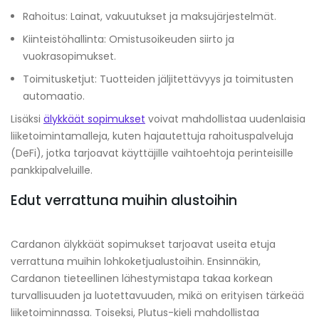
Rahoitus: Lainat, vakuutukset ja maksujärjestelmät.
Kiinteistöhallinta: Omistusoikeuden siirto ja
vuokrasopimukset.
Toimitusketjut: Tuotteiden jäljitettävyys ja toimitusten
automaatio.
Lisäksi
älykkäät sopimukset
voivat mahdollistaa uudenlaisia
liiketoimintamalleja, kuten hajautettuja rahoituspalveluja
(DeFi), jotka tarjoavat käyttäjille vaihtoehtoja perinteisille
pankkipalveluille.
Edut verrattuna muihin alustoihin
Cardanon älykkäät sopimukset tarjoavat useita etuja
verrattuna muihin lohkoketjualustoihin. Ensinnäkin,
Cardanon tieteellinen lähestymistapa takaa korkean
turvallisuuden ja luotettavuuden, mikä on erityisen tärkeää
liiketoiminnassa. Toiseksi, Plutus-kieli mahdollistaa