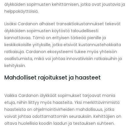
älykkäiden sopimusten kehittämisen, jotka ovat joustavia ja
helppokäyttöisiä.
Lisäksi Cardanon alhaiset transaktiokustannukset tekevät
älykkäiden sopimusten käytöstä taloudellisesti
kannattavaa. Tämä on erityisen tärkeää pienille ja
keskikokoisille yrityksille, jotka etsivät kustannustehokkaita
ratkaisuja. Cardanon ekosysteemi tukee myös yhteisön
osallistumista, mikä voi johtaa innovatiivisiin ratkaisuihin ja
kehityksiin.
Mahdolliset rajoitukset ja haasteet
Vaikka Cardanon älykkäät sopimukset tarjoavat monia
etuja, niihin liittyy myös haasteita. Yksi merkittävimmistä
haasteista on ohjelmointivirheiden mahdollisuus, jotka
voivat johtaa odottamattomiin seurauksiin. Kehittäjien on
oltava huolellisia koodin laadun ja testauksen suhteen.