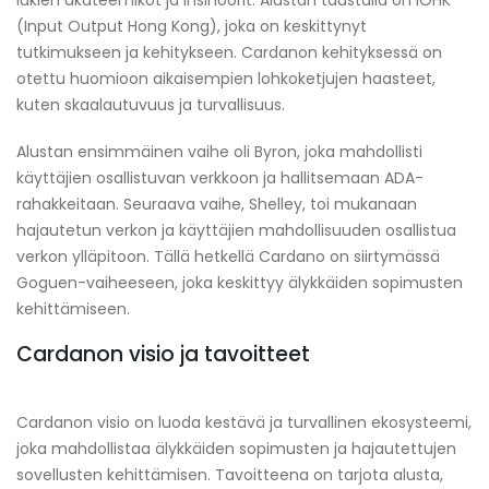
(Input Output Hong Kong), joka on keskittynyt
tutkimukseen ja kehitykseen. Cardanon kehityksessä on
otettu huomioon aikaisempien lohkoketjujen haasteet,
kuten skaalautuvuus ja turvallisuus.
Alustan ensimmäinen vaihe oli Byron, joka mahdollisti
käyttäjien osallistuvan verkkoon ja hallitsemaan ADA-
rahakkeitaan. Seuraava vaihe, Shelley, toi mukanaan
hajautetun verkon ja käyttäjien mahdollisuuden osallistua
verkon ylläpitoon. Tällä hetkellä Cardano on siirtymässä
Goguen-vaiheeseen, joka keskittyy älykkäiden sopimusten
kehittämiseen.
Cardanon visio ja tavoitteet
Cardanon visio on luoda kestävä ja turvallinen ekosysteemi,
joka mahdollistaa älykkäiden sopimusten ja hajautettujen
sovellusten kehittämisen. Tavoitteena on tarjota alusta,