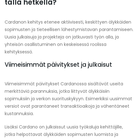
tällä hetkellä?
Cardanon kehitys etenee aktiivisesti, keskittyen älykkäiden
sopimusten ja tieteellisen lähestymistavan parantamiseen.
Uusia julkaisuja ja projekteja on jatkuvasti työn alla, ja
yhteisön osallistuminen on keskeisessä roolissa
kehityksessä.
Viimeisimmät päivitykset ja julkaisut
Viimeisimmät päivitykset Cardanossa sisältävät useita
merkittäviä parannuksia, jotka liittyvät älykkäisiin
sopimuksiin ja verkon suorituskykyyn. Esimerkiksi uusimmat
versiot ovat parantaneet transaktioaikoja ja vähentäneet
kustannuksia.
Lisäksi Cardano on julkaissut uusia työkaluja kehittäjille,
jotka helpottavat älykkäiden sopimusten luomista ja