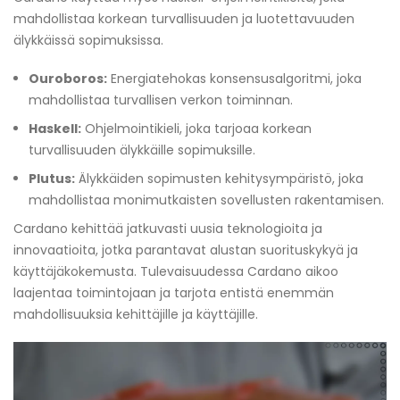
mahdollistaa korkean turvallisuuden ja luotettavuuden
älykkäissä sopimuksissa.
Ouroboros:
Energiatehokas konsensusalgoritmi, joka
mahdollistaa turvallisen verkon toiminnan.
Haskell:
Ohjelmointikieli, joka tarjoaa korkean
turvallisuuden älykkäille sopimuksille.
Plutus:
Älykkäiden sopimusten kehitysympäristö, joka
mahdollistaa monimutkaisten sovellusten rakentamisen.
Cardano kehittää jatkuvasti uusia teknologioita ja
innovaatioita, jotka parantavat alustan suorituskykyä ja
käyttäjäkokemusta. Tulevaisuudessa Cardano aikoo
laajentaa toimintojaan ja tarjota entistä enemmän
mahdollisuuksia kehittäjille ja käyttäjille.