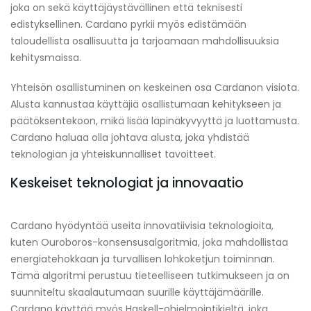
joka on sekä käyttäjäystävällinen että teknisesti
edistyksellinen. Cardano pyrkii myös edistämään
taloudellista osallisuutta ja tarjoamaan mahdollisuuksia
kehitysmaissa.
Yhteisön osallistuminen on keskeinen osa Cardanon visiota.
Alusta kannustaa käyttäjiä osallistumaan kehitykseen ja
päätöksentekoon, mikä lisää läpinäkyvyyttä ja luottamusta.
Cardano haluaa olla johtava alusta, joka yhdistää
teknologian ja yhteiskunnalliset tavoitteet.
Keskeiset teknologiat ja innovaatio
Cardano hyödyntää useita innovatiivisia teknologioita,
kuten Ouroboros-konsensusalgoritmia, joka mahdollistaa
energiatehokkaan ja turvallisen lohkoketjun toiminnan.
Tämä algoritmi perustuu tieteelliseen tutkimukseen ja on
suunniteltu skaalautumaan suurille käyttäjämäärille.
Cardano käyttää myös Haskell-ohjelmointikieltä, joka