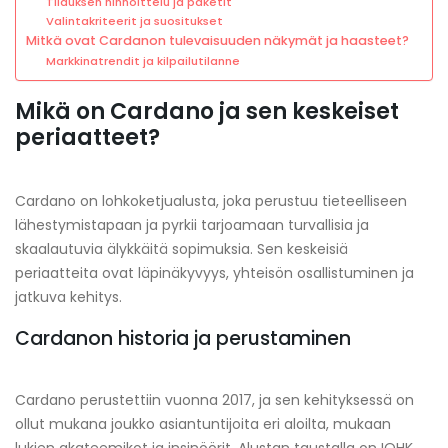
Tilauksen hinnoittelu ja paketit
Valintakriteerit ja suositukset
Mitkä ovat Cardanon tulevaisuuden näkymät ja haasteet?
Markkinatrendit ja kilpailutilanne
Mikä on Cardano ja sen keskeiset
periaatteet?
Cardano on lohkoketjualusta, joka perustuu tieteelliseen
lähestymistapaan ja pyrkii tarjoamaan turvallisia ja
skaalautuvia älykkäitä sopimuksia. Sen keskeisiä
periaatteita ovat läpinäkyvyys, yhteisön osallistuminen ja
jatkuva kehitys.
Cardanon historia ja perustaminen
Cardano perustettiin vuonna 2017, ja sen kehityksessä on
ollut mukana joukko asiantuntijoita eri aloilta, mukaan
lukien akateemikot ja insinöörit. Alustan taustalla on IOHK