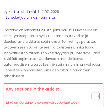
by
Kerttu Lehtimäki
21/01/2026
Lohtoketjut ja niiden toiminta
Cardano on lohkoketjualusta, joka perustuu tieteelliseen
lähestymistapaan ja pyrkii tarjoamaan turvallisia ja
skaalautuvia älykkäitä sopimuksia. Sen kehitys perustuu
akateemiseen tutkimukseen ja todisteisiin, mikä takaa
innovatiivisten ratkaisujen kestävyyden ja luotettavuuden.
Älykkäät sopimukset Cardanossa mahdollistavat
automaattisen ja turvallisen liiketoiminnan ilman välikäsiä,
vähentäen inhimillisten virheiden riskiä ja parantaen
tehokkuutta.
Key sections in the article:
Mikä on Cardano ja sen keskeiset periaatteet?