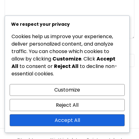
We respect your privacy
Cookies help us improve your experience,
deliver personalized content, and analyze
Name
*
Email
*
Website
traffic. You can choose which cookies to
allow by clicking
Customize
. Click
Accept
All
to consent or
Reject All
to decline non-
essential cookies.
Save my name, email, and website in this browser for the
next time I comment.
Customize
Reject All
Accept All