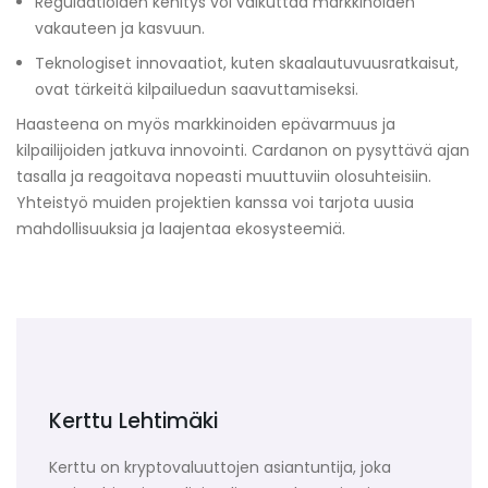
Regulaatioiden kehitys voi vaikuttaa markkinoiden
vakauteen ja kasvuun.
Teknologiset innovaatiot, kuten skaalautuvuusratkaisut,
ovat tärkeitä kilpailuedun saavuttamiseksi.
Haasteena on myös markkinoiden epävarmuus ja
kilpailijoiden jatkuva innovointi. Cardanon on pysyttävä ajan
tasalla ja reagoitava nopeasti muuttuviin olosuhteisiin.
Yhteistyö muiden projektien kanssa voi tarjota uusia
mahdollisuuksia ja laajentaa ekosysteemiä.
Kerttu Lehtimäki
Kerttu on kryptovaluuttojen asiantuntija, joka