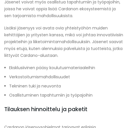
Jäsenet voivat myös osallistua tapahtumiin ja työpajoihin,
joissa he voivat oppia lisää Cardanon ekosysteemistä ja
sen tarjoamista mahdollisuuksista.
Lisäksi jäsenyys voi avata ovia yhteistyöhön muiden
kehittäjien ja yritysten kanssa, mikä voi johtaa innovatiivisiin
projekteihin ja liiketoimintamahdollisuuksiin. Jäsenet saavat
myös etuja, kuten alennuksia palveluista ja tuotteista, jotka
liittyvät Cardano-alustaan.
Eksklusiivinen pääsy koulutusmateriaaleihin
Verkostoitumismahdollisuudet
Tekninen tuki ja neuvonta
Osallistuminen tapahtumiin ja työpajoihin
Tilauksen hinnoittelu ja paketit
Cardanon jäsenyysohjelmat tarjoavat erilaisia