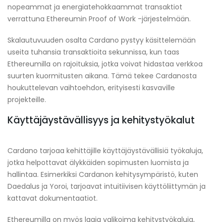
nopeammat ja energiatehokkaammat transaktiot
verrattuna Ethereumin Proof of Work -järjestelmään.
Skalautuvuuden osalta Cardano pystyy käsittelemään
useita tuhansia transaktioita sekunnissa, kun taas
Ethereumilla on rajoituksia, jotka voivat hidastaa verkkoa
suurten kuormitusten aikana. Tämä tekee Cardanosta
houkuttelevan vaihtoehdon, erityisesti kasvaville
projekteille.
Käyttäjäystävällisyys ja kehitystyökalut
Cardano tarjoaa kehittäjille käyttäjäystävällisiä työkaluja,
jotka helpottavat älykkäiden sopimusten luomista ja
hallintaa. Esimerkiksi Cardanon kehitysympäristö, kuten
Daedalus ja Yoroi, tarjoavat intuitiivisen käyttöliittymän ja
kattavat dokumentaatiot.
Ethereumilla on myös laaja valikoima kehitystyökaluja,