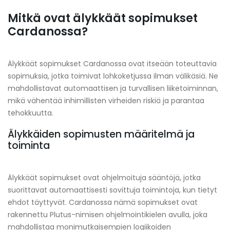
Mitkä ovat älykkäät sopimukset
Cardanossa?
Älykkäät sopimukset Cardanossa ovat itseään toteuttavia
sopimuksia, jotka toimivat lohkoketjussa ilman välikäsiä. Ne
mahdollistavat automaattisen ja turvallisen liiketoiminnan,
mikä vähentää inhimillisten virheiden riskiä ja parantaa
tehokkuutta.
Älykkäiden sopimusten määritelmä ja
toiminta
Älykkäät sopimukset ovat ohjelmoituja sääntöjä, jotka
suorittavat automaattisesti sovittuja toimintoja, kun tietyt
ehdot täyttyvät. Cardanossa nämä sopimukset ovat
rakennettu Plutus-nimisen ohjelmointikielen avulla, joka
mahdollistaa monimutkaisempien logiikoiden