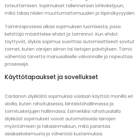
toteuttamisen. Sopimukset tallennetaan lohkoketjuun,
mikä takaa niiden muuttumattomuuden ja läpinäkyvyyden.
Toimintaprosessi alkaa sopimuksen luomisesta, jossa
kehittäjä määrittelee ehdot ja toiminnot. Kun ehdot
täyttyvät, älykäs sopimus suorittaa automaattisesti sovitut
toimet, kuten varojen siirron tai tietojen päivityksen. Tämä
vähentää tarvetta manuaaliselle valvonnalle ja nopeuttaa
prosesseja.
Käyttötapaukset ja sovellukset
Cardanon älykkäitä sopimuksia voidaan käyttää monilla eri
aloilla, kuten rahoituksessa, kiinteistöhallinnassa ja
toimitusketjujen hallinnassa. Esimerkiksi rahoitusalalla
älykkäät sopimukset voivat automatisoida lainojen
myöntämisen ja takaisinmaksun, mikä parantaa
asiakaskokemusta ja vähentää kustannuksia.