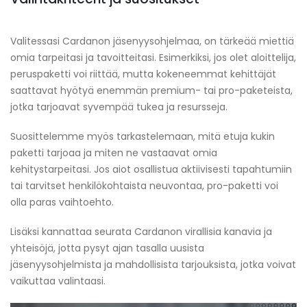
Valitessasi Cardanon jäsenyysohjelmaa, on tärkeää miettiä
omia tarpeitasi ja tavoitteitasi. Esimerkiksi, jos olet aloittelija,
peruspaketti voi riittää, mutta kokeneemmat kehittäjät
saattavat hyötyä enemmän premium- tai pro-paketeista,
jotka tarjoavat syvempää tukea ja resursseja.
Suosittelemme myös tarkastelemaan, mitä etuja kukin
paketti tarjoaa ja miten ne vastaavat omia
kehitystarpeitasi. Jos aiot osallistua aktiivisesti tapahtumiin
tai tarvitset henkilökohtaista neuvontaa, pro-paketti voi
olla paras vaihtoehto.
Lisäksi kannattaa seurata Cardanon virallisia kanavia ja
yhteisöjä, jotta pysyt ajan tasalla uusista
jäsenyysohjelmista ja mahdollisista tarjouksista, jotka voivat
vaikuttaa valintaasi.