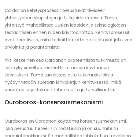
Cardanon kehitysprosessit perustuvat tiiviiseen
yhteistyöhön yliopistojen ja tutkijoiden kanssa. Tämä
yhteistyö mahdollistaa uusien ideoiden ja teknologioiden
testaamisen ennen niiden käyttöönottoa. Kehitysprosessit
ovat iteratiivisia, mikä tarkoittaa, että ne sisältävät jatkuvaa
arviointia ja parantamista.
Yksi keskeinen osa Cardanon akateemista tutkimusta on
sen kyky soveltaa teoreettisia malleja käytännön
sovelluksiin. Tämä tarkoittaa, että tutkimustuloksia
hyödynnetään suoraan lohkoketjun kehityksessä, mikä
parantaa järjestelmän tehokkuutta ja turvallisuutta.
Ouroboros-konsensusmekanismi
Ouroboros on Cardanon käyttämä konsensusmekanismi,
joka perustuu tieteellisiin todisteisiin ja on suunniteltu
energiatehokkaaksi. Se mahdollistaa lohkoketjun turvallisen