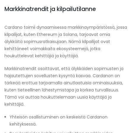
Markkinatrendit ja kilpailutilanne
Cardano toimii dynaamisessa markkinaympäristössä, jossa
kilpailijat, kuten Ethereum ja Solana, tarjoavat omia
älykkäitä sopimusratkaisujaan. Nämä kilpailijat ovat
kehittäneet voimakkaita ekosysteemejä, jotka
houkuttelevat kehittäjiä ja käyttäjiä.
Markkinatrendit osoittavat, että älykkäiden sopimusten ja
hajautettujen sovellusten kysyntä kasvaa. Cardanon on
tärkeää erottua tarjoamalla ainutlaatuisia ominaisuuksia,
kuten tieteellinen lähestymistapa ja korkea turvallisuus.
Tämä voi auttaa houkuttelemaan uusia käyttäjiä ja
kehittäjiä.
Yhteisön osallistuminen on keskeistä Cardanon
kehityksessä.