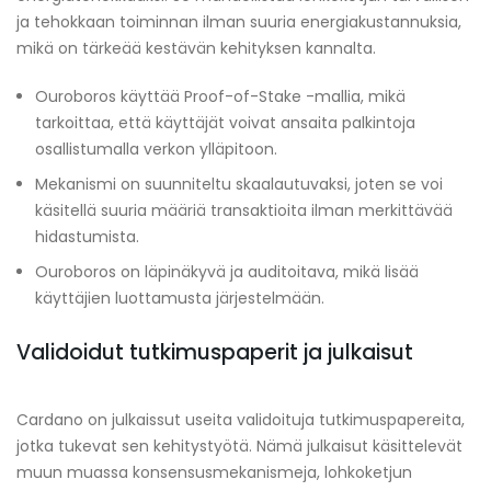
ja tehokkaan toiminnan ilman suuria energiakustannuksia,
mikä on tärkeää kestävän kehityksen kannalta.
Ouroboros käyttää Proof-of-Stake -mallia, mikä
tarkoittaa, että käyttäjät voivat ansaita palkintoja
osallistumalla verkon ylläpitoon.
Mekanismi on suunniteltu skaalautuvaksi, joten se voi
käsitellä suuria määriä transaktioita ilman merkittävää
hidastumista.
Ouroboros on läpinäkyvä ja auditoitava, mikä lisää
käyttäjien luottamusta järjestelmään.
Validoidut tutkimuspaperit ja julkaisut
Cardano on julkaissut useita validoituja tutkimuspapereita,
jotka tukevat sen kehitystyötä. Nämä julkaisut käsittelevät
muun muassa konsensusmekanismeja, lohkoketjun