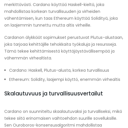
merkittävästi. Cardano käyttää Haskell-kieltä, joka
mahdollistaa korkean turvallisuuden ja virheiden
vähentämisen, kun taas Ethereum käyttää Solidityä, joka
on laajemmin tunnettu mutta altis virheille.
Cardanon älykkäät sopimukset perustuvat Plutus-alustaan,
joka tarjoaa kehittäjille tehokkaita työkaluja ja resursseja.
Tämä tekee kehittämisestä käyttäjäystävällisempää ja
vähemmän virhealtista.
Cardano: Haskell, Plutus-alusta, korkea turvallisuus
Ethereum: Solidity, laajempi käyttö, enemmän virhealtis
Skalautuvuus ja turvallisuusvertailut
Cardano on suunniteltu skaalautuvaksi ja turvalliseksi, mikä
tekee siitä erinomaisen vaihtoehdon suurille sovelluksille.
Sen Ouroboros-konsensusalgoritmi mahdollistaa