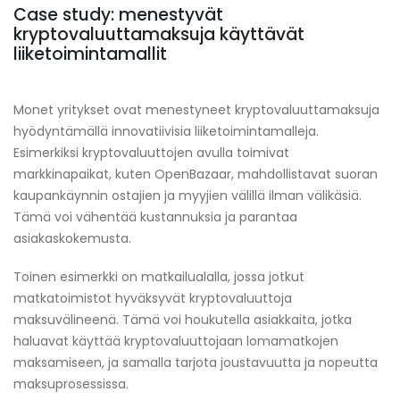
Case study: menestyvät
kryptovaluuttamaksuja käyttävät
liiketoimintamallit
Monet yritykset ovat menestyneet kryptovaluuttamaksuja
hyödyntämällä innovatiivisia liiketoimintamalleja.
Esimerkiksi kryptovaluuttojen avulla toimivat
markkinapaikat, kuten OpenBazaar, mahdollistavat suoran
kaupankäynnin ostajien ja myyjien välillä ilman välikäsiä.
Tämä voi vähentää kustannuksia ja parantaa
asiakaskokemusta.
Toinen esimerkki on matkailualalla, jossa jotkut
matkatoimistot hyväksyvät kryptovaluuttoja
maksuvälineenä. Tämä voi houkutella asiakkaita, jotka
haluavat käyttää kryptovaluuttojaan lomamatkojen
maksamiseen, ja samalla tarjota joustavuutta ja nopeutta
maksuprosessissa.