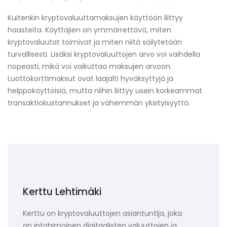
Kuitenkin kryptovaluuttamaksujen käyttöön liittyy
haasteita. Käyttäjien on ymmärrettävä, miten
kryptovaluutat toimivat ja miten niitä säilytetään
turvallisesti. Lisäksi kryptovaluuttojen arvo voi vaihdella
nopeasti, mikä voi vaikuttaa maksujen arvoon.
Luottokorttimaksut ovat laajalti hyväksyttyjä ja
helppokäyttöisiä, mutta niihin liittyy usein korkeammat
transaktiokustannukset ja vähemmän yksityisyyttä.
Kerttu Lehtimäki
Kerttu on kryptovaluuttojen asiantuntija, joka
on intohimoinen digitaalisten valuuttojen ja