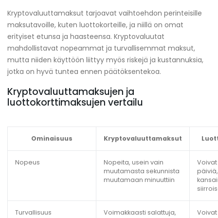
Kryptovaluuttamaksut tarjoavat vaihtoehdon perinteisille
maksutavoille, kuten luottokorteille, ja niillä on omat
erityiset etunsa ja haasteensa. Kryptovaluutat
mahdollistavat nopeammat ja turvallisemmat maksut,
mutta niiden käyttöön liittyy myös riskejä ja kustannuksia,
jotka on hyvä tuntea ennen päätöksentekoa.
Kryptovaluuttamaksujen ja
luottokorttimaksujen vertailu
Ominaisuus
Kryptovaluuttamaksut
Luot
Nopeus
Nopeita, usein vain
Voivat
muutamasta sekunnista
päiviä,
muutamaan minuuttiin
kansai
siirroi
Turvallisuus
Voimakkaasti salattuja,
Voivat 