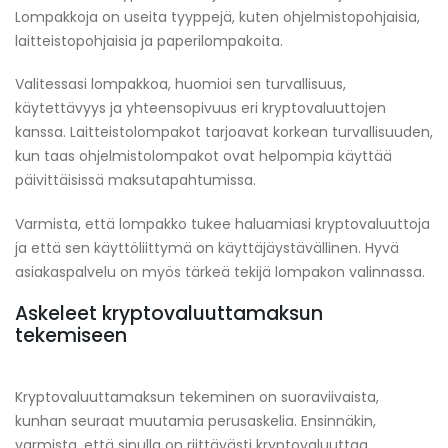
Lompakkoja on useita tyyppejä, kuten ohjelmistopohjaisia,
laitteistopohjaisia ja paperilompakoita.
Valitessasi lompakkoa, huomioi sen turvallisuus,
käytettävyys ja yhteensopivuus eri kryptovaluuttojen
kanssa. Laitteistolompakot tarjoavat korkean turvallisuuden,
kun taas ohjelmistolompakot ovat helpompia käyttää
päivittäisissä maksutapahtumissa.
Varmista, että lompakko tukee haluamiasi kryptovaluuttoja
ja että sen käyttöliittymä on käyttäjäystävällinen. Hyvä
asiakaspalvelu on myös tärkeä tekijä lompakon valinnassa.
Askeleet kryptovaluuttamaksun
tekemiseen
Kryptovaluuttamaksun tekeminen on suoraviivaista,
kunhan seuraat muutamia perusaskelia. Ensinnäkin,
varmista, että sinulla on riittävästi kryptovaluuttaa