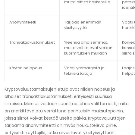
mutta alttiita hakkereille
petoksi
identit
Anonymiteetti
Tarjoaa enemmän
Vaatii
yksityisyyttä
henkil
Transaktiokustannukset
Yleensä alhaisemmat,
Korkea
mutta vaihtelevat verkon
kansai
kuormituksen mukaan
siirroi
Käytön helppous
Vaatii ymmärrystä ja
Laajast
teknisiä taitoja
helppo
Kryptovaluuttamaksujen etuja ovat niiden nopeus ja
alhaiset transaktiokustannukset, erityisesti suurissa
siirroissa. Maksut voidaan suorittaa lähes välittömästi, mikä
on merkittävä etu verrattuna perinteisiin maksutapoihin,
joissa siirrot voivat kestää useita päiviä. Kryptovaluuttojen
tarjoama anonymiteetti on myös houkutteleva piirre,
erityisesti käyttäjille, jotka arvostavat yksityisyyttään.