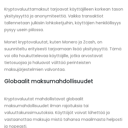
Kryptovaluuttamaksut tarjoavat käyttäjilleen korkean tason
yksityisyyttä ja anonymiteettiä. Vaikka transaktiot
tallennetaan julkisiin lohkoketjuihin, käyttäjien henkilöllisyys
pysyy usein piilossa.
Monet kryptovaluutat, kuten Monero ja Zcash, on
suunniteltu erityisesti tarjoamaan lisää yksityisyyttä. Tämä
voi olla houkuttelevaa käyttäjille, jotka arvostavat
tietosuojaa ja haluavat välttää perinteisten
maksujärjestelmien valvontaa.
Globaalit maksumahdollisuudet
Kryptovaluutat mahdollistavat globaalit
maksumahdollisuudet ilman rajoituksia tai
valuuttakurssimuutoksia. Käyttäjät voivat lähettää ja
vastaanottaa maksuja mistä tahansa maailmasta helposti
ja nopeasti.