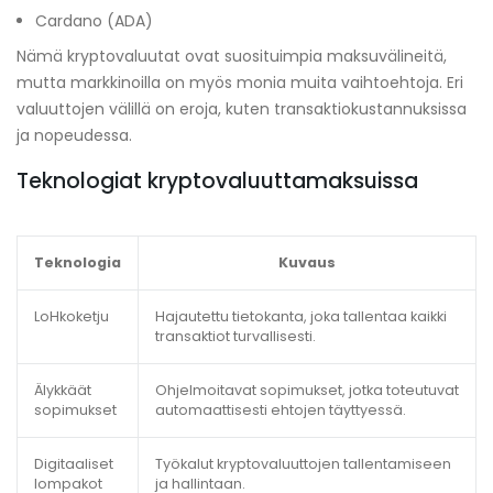
Cardano (ADA)
Nämä kryptovaluutat ovat suosituimpia maksuvälineitä,
mutta markkinoilla on myös monia muita vaihtoehtoja. Eri
valuuttojen välillä on eroja, kuten transaktiokustannuksissa
ja nopeudessa.
Teknologiat kryptovaluuttamaksuissa
Teknologia
Kuvaus
LoHkoketju
Hajautettu tietokanta, joka tallentaa kaikki
transaktiot turvallisesti.
Älykkäät
Ohjelmoitavat sopimukset, jotka toteutuvat
sopimukset
automaattisesti ehtojen täyttyessä.
Digitaaliset
Työkalut kryptovaluuttojen tallentamiseen
lompakot
ja hallintaan.