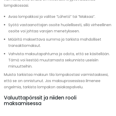
lompakossasi.
Avaa lompakkosi ja valitse “Lähetä” tai “Maksaa”.
Syötä vastaanottajan osoite huolellisesti, sillä virheellinen
osoite voi johtaa varojen menetykseen.
Määritä maksettava summa ja tarkista mahdolliset
transaktiomaksut.
Vahvista maksutapahtuma ja odota, että se käsitellään.
Tämä voi kestää muutamasta sekunnista useisiin
minuutteihin.
Muista tarkistaa maksun tila lompakostasi varmistaaksesi,
että se on onnistunut. Jos maksuprosessissa ilmenee
ongelmia, tarkista lompakon asiakaspalvelu.
Valuuttapörssit ja niiden rooli
maksamisessa