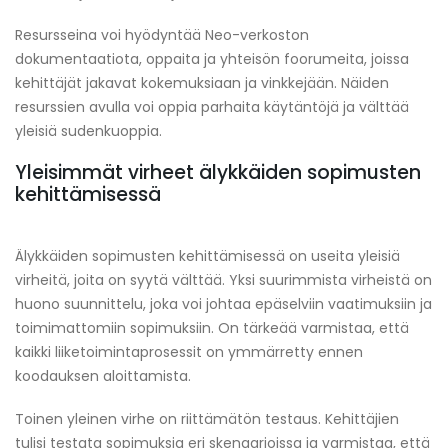
Resursseina voi hyödyntää Neo-verkoston
dokumentaatiota, oppaita ja yhteisön foorumeita, joissa
kehittäjät jakavat kokemuksiaan ja vinkkejään. Näiden
resurssien avulla voi oppia parhaita käytäntöjä ja välttää
yleisiä sudenkuoppia.
Yleisimmät virheet älykkäiden sopimusten
kehittämisessä
Älykkäiden sopimusten kehittämisessä on useita yleisiä
virheitä, joita on syytä välttää. Yksi suurimmista virheistä on
huono suunnittelu, joka voi johtaa epäselviin vaatimuksiin ja
toimimattomiin sopimuksiin. On tärkeää varmistaa, että
kaikki liiketoimintaprosessit on ymmärretty ennen
koodauksen aloittamista.
Toinen yleinen virhe on riittämätön testaus. Kehittäjien
tulisi testata sopimuksia eri skenaarioissa ja varmistaa, että