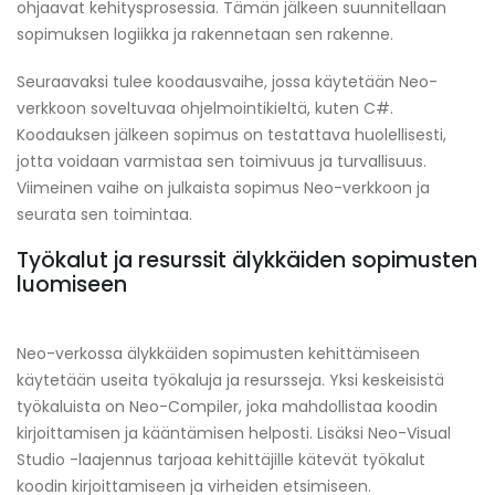
ohjaavat kehitysprosessia. Tämän jälkeen suunnitellaan
sopimuksen logiikka ja rakennetaan sen rakenne.
Seuraavaksi tulee koodausvaihe, jossa käytetään Neo-
verkkoon soveltuvaa ohjelmointikieltä, kuten C#.
Koodauksen jälkeen sopimus on testattava huolellisesti,
jotta voidaan varmistaa sen toimivuus ja turvallisuus.
Viimeinen vaihe on julkaista sopimus Neo-verkkoon ja
seurata sen toimintaa.
Työkalut ja resurssit älykkäiden sopimusten
luomiseen
Neo-verkossa älykkäiden sopimusten kehittämiseen
käytetään useita työkaluja ja resursseja. Yksi keskeisistä
työkaluista on Neo-Compiler, joka mahdollistaa koodin
kirjoittamisen ja kääntämisen helposti. Lisäksi Neo-Visual
Studio -laajennus tarjoaa kehittäjille kätevät työkalut
koodin kirjoittamiseen ja virheiden etsimiseen.