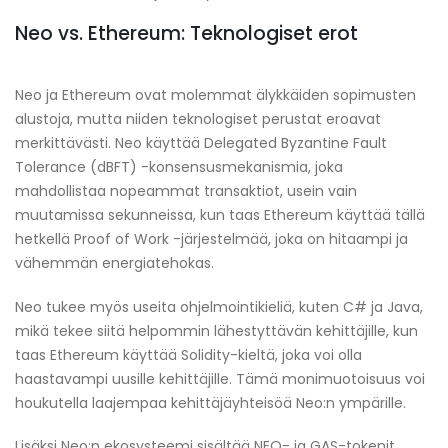
Neo vs. Ethereum: Teknologiset erot
Neo ja Ethereum ovat molemmat älykkäiden sopimusten
alustoja, mutta niiden teknologiset perustat eroavat
merkittävästi. Neo käyttää Delegated Byzantine Fault
Tolerance (dBFT) -konsensusmekanismia, joka
mahdollistaa nopeammat transaktiot, usein vain
muutamissa sekunneissa, kun taas Ethereum käyttää tällä
hetkellä Proof of Work -järjestelmää, joka on hitaampi ja
vähemmän energiatehokas.
Neo tukee myös useita ohjelmointikieliä, kuten C# ja Java,
mikä tekee siitä helpommin lähestyttävän kehittäjille, kun
taas Ethereum käyttää Solidity-kieltä, joka voi olla
haastavampi uusille kehittäjille. Tämä monimuotoisuus voi
houkutella laajempaa kehittäjäyhteisöä Neo:n ympärille.
Lisäksi Neo:n ekosysteemi sisältää NEO- ja GAS-tokenit,