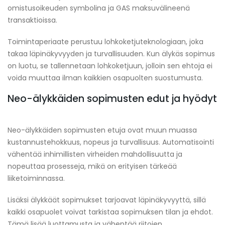
omistusoikeuden symbolina ja GAS maksuvälineenä
transaktioissa.
Toimintaperiaate perustuu lohkoketjuteknologiaan, joka
takaa läpinäkyvyyden ja turvallisuuden. Kun älykäs sopimus
on luotu, se tallennetaan lohkoketjuun, jolloin sen ehtoja ei
voida muuttaa ilman kaikkien osapuolten suostumusta.
Neo-älykkäiden sopimusten edut ja hyödyt
Neo-älykkäiden sopimusten etuja ovat muun muassa
kustannustehokkuus, nopeus ja turvallisuus. Automatisointi
vähentää inhimillisten virheiden mahdollisuutta ja
nopeuttaa prosesseja, mikä on erityisen tärkeää
liiketoiminnassa.
Lisäksi älykkäät sopimukset tarjoavat läpinäkyvyyttä, sillä
kaikki osapuolet voivat tarkistaa sopimuksen tilan ja ehdot.
Tämä lisää luottamusta ja vähentää riitojen