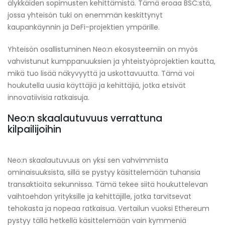
älykkäiden sopimusten kehittämistä. Tämä eroaa BSC:stä,
jossa yhteisön tuki on enemmän keskittynyt
kaupankäynnin ja DeFi-projektien ympärille.
Yhteisön osallistuminen Neo:n ekosysteemiin on myös
vahvistunut kumppanuuksien ja yhteistyöprojektien kautta,
mikä tuo lisää näkyvyyttä ja uskottavuutta. Tämä voi
houkutella uusia käyttäjiä ja kehittäjiä, jotka etsivät
innovatiivisia ratkaisuja.
Neo:n skaalautuvuus verrattuna
kilpailijoihin
Neo:n skaalautuvuus on yksi sen vahvimmista
ominaisuuksista, sillä se pystyy käsittelemään tuhansia
transaktioita sekunnissa. Tämä tekee siitä houkuttelevan
vaihtoehdon yrityksille ja kehittäjille, jotka tarvitsevat
tehokasta ja nopeaa ratkaisua. Vertailun vuoksi Ethereum
pystyy tällä hetkellä käsittelemään vain kymmeniä