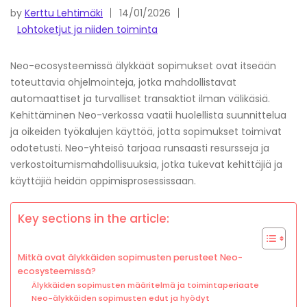
by
Kerttu Lehtimäki
14/01/2026
Lohtoketjut ja niiden toiminta
Neo-ecosysteemissä älykkäät sopimukset ovat itseään
toteuttavia ohjelmointeja, jotka mahdollistavat
automaattiset ja turvalliset transaktiot ilman välikäsiä.
Kehittäminen Neo-verkossa vaatii huolellista suunnittelua
ja oikeiden työkalujen käyttöä, jotta sopimukset toimivat
odotetusti. Neo-yhteisö tarjoaa runsaasti resursseja ja
verkostoitumismahdollisuuksia, jotka tukevat kehittäjiä ja
käyttäjiä heidän oppimisprosessissaan.
Key sections in the article:
Mitkä ovat älykkäiden sopimusten perusteet Neo-
ecosysteemissä?
Älykkäiden sopimusten määritelmä ja toimintaperiaate
Neo-älykkäiden sopimusten edut ja hyödyt