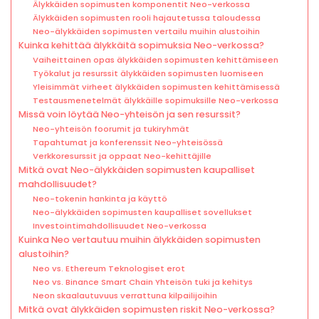
Älykkäiden sopimusten komponentit Neo-verkossa
Älykkäiden sopimusten rooli hajautetussa taloudessa
Neo-älykkäiden sopimusten vertailu muihin alustoihin
Kuinka kehittää älykkäitä sopimuksia Neo-verkossa?
Vaiheittainen opas älykkäiden sopimusten kehittämiseen
Työkalut ja resurssit älykkäiden sopimusten luomiseen
Yleisimmät virheet älykkäiden sopimusten kehittämisessä
Testausmenetelmät älykkäille sopimuksille Neo-verkossa
Missä voin löytää Neo-yhteisön ja sen resurssit?
Neo-yhteisön foorumit ja tukiryhmät
Tapahtumat ja konferenssit Neo-yhteisössä
Verkkoresurssit ja oppaat Neo-kehittäjille
Mitkä ovat Neo-älykkäiden sopimusten kaupalliset
mahdollisuudet?
Neo-tokenin hankinta ja käyttö
Neo-älykkäiden sopimusten kaupalliset sovellukset
Investointimahdollisuudet Neo-verkossa
Kuinka Neo vertautuu muihin älykkäiden sopimusten
alustoihin?
Neo vs. Ethereum Teknologiset erot
Neo vs. Binance Smart Chain Yhteisön tuki ja kehitys
Neon skaalautuvuus verrattuna kilpailijoihin
Mitkä ovat älykkäiden sopimusten riskit Neo-verkossa?