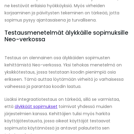
ne kestävät erilaisia hyökkäyksiä. Myös virheiden
korjaaminen ja päivitysten tekeminen on tärkeää, jotta
sopimus pysyy ajantasaisena ja turvallisena.
Testausmenetelmät älykkäille sopimuksille
Neo-verkossa
Testaus on olennainen osa älykkäiden sopimusten
kehittämistä Neo-verkossa. Yksi tehokas menetelmä on
yksikkötestaus, jossa testataan koodin pienimpiä osia
erikseen. Tämä auttaa löytämään virheitä jo varhaisessa
vaiheessa ja parantaa koodin laatua.
Lisäksi integraatiotestaus on tärkeää, sillä se varmistaa,
että
älykkäät sopimukset
toimivat yhdessä muiden
järjestelmien kanssa. Kehittäjien tulisi myös harkita
käyttäjätestausta, jossa oikeat käyttäjät testaavat
sopimusta käytännössä ja antavat palautetta sen