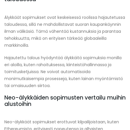
Älykkäät sopimukset ovat keskeisessä roolissa hajautetussa
taloudessa, sillä ne mahdollistavat suoran kaupankäynnin
ilman välikäsiä. Tämä vähentää kustannuksia ja parantaa
tehokkuutta, mikä on erityisen tärkeää globaaleilla
markkinoilla.
Hajautettu talous hyödyntää älykkäitä sopimuksia monilla
eri aloilla, kuten rahoituksessa, kiinteistöhallinnassa ja
toimitusketjuissa. Ne voivat automatisoida
monimutkaisempia prosesseja, kuten lainan myöntämistä
tai omaisuuden siirtoa.
Neo-älykkäiden sopimusten vertailu muihin
alustoihin
Neo-älykkäät sopimukset erottuvat kilpailijoistaan, kuten
Ethereumista, erityisesti nopeutensa ja alhaisten