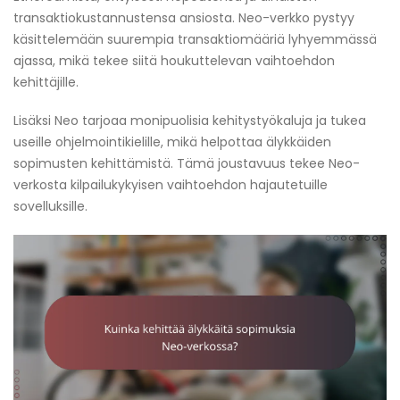
transaktiokustannustensa ansiosta. Neo-verkko pystyy
käsittelemään suurempia transaktiomääriä lyhyemmässä
ajassa, mikä tekee siitä houkuttelevan vaihtoehdon
kehittäjille.
Lisäksi Neo tarjoaa monipuolisia kehitystyökaluja ja tukea
useille ohjelmointikielille, mikä helpottaa älykkäiden
sopimusten kehittämistä. Tämä joustavuus tekee Neo-
verkosta kilpailukykyisen vaihtoehdon hajautetuille
sovelluksille.