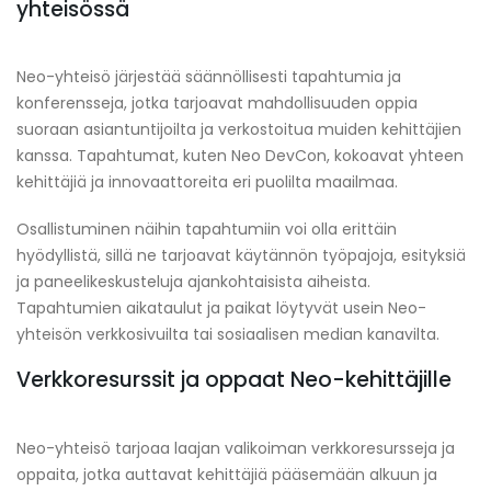
yhteisössä
Neo-yhteisö järjestää säännöllisesti tapahtumia ja
konferensseja, jotka tarjoavat mahdollisuuden oppia
suoraan asiantuntijoilta ja verkostoitua muiden kehittäjien
kanssa. Tapahtumat, kuten Neo DevCon, kokoavat yhteen
kehittäjiä ja innovaattoreita eri puolilta maailmaa.
Osallistuminen näihin tapahtumiin voi olla erittäin
hyödyllistä, sillä ne tarjoavat käytännön työpajoja, esityksiä
ja paneelikeskusteluja ajankohtaisista aiheista.
Tapahtumien aikataulut ja paikat löytyvät usein Neo-
yhteisön verkkosivuilta tai sosiaalisen median kanavilta.
Verkkoresurssit ja oppaat Neo-kehittäjille
Neo-yhteisö tarjoaa laajan valikoiman verkkoresursseja ja
oppaita, jotka auttavat kehittäjiä pääsemään alkuun ja