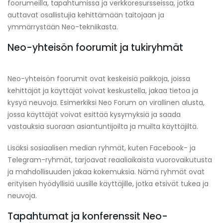
foorumeilla, tapahtumissa ja verkkoresursseissa, jotka
auttavat osallistujia kehittämään taitojaan ja
ymmärrystään Neo-tekniikasta.
Neo-yhteisön foorumit ja tukiryhmät
Neo-yhteisön foorumit ovat keskeisiä paikkoja, joissa
kehittäjät ja käyttäjät voivat keskustella, jakaa tietoa ja
kysyä neuvoja. Esimerkiksi Neo Forum on virallinen alusta,
jossa käyttäjät voivat esittää kysymyksiä ja saada
vastauksia suoraan asiantuntijoilta ja muilta käyttäjiltä.
Lisäksi sosiaalisen median ryhmät, kuten Facebook- ja
Telegram-ryhmät, tarjoavat reaaliaikaista vuorovaikutusta
ja mahdollisuuden jakaa kokemuksia. Nämä ryhmät ovat
erityisen hyödyllisiä uusille käyttäjille, jotka etsivät tukea ja
neuvoja.
Tapahtumat ja konferenssit Neo-