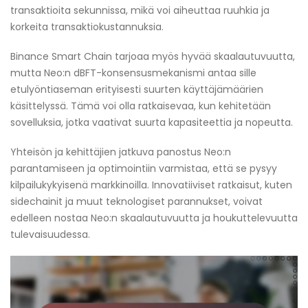
transaktioita sekunnissa, mikä voi aiheuttaa ruuhkia ja
korkeita transaktiokustannuksia.
Binance Smart Chain tarjoaa myös hyvää skaalautuvuutta,
mutta Neo:n dBFT-konsensusmekanismi antaa sille
etulyöntiaseman erityisesti suurten käyttäjämäärien
käsittelyssä. Tämä voi olla ratkaisevaa, kun kehitetään
sovelluksia, jotka vaativat suurta kapasiteettia ja nopeutta.
Yhteisön ja kehittäjien jatkuva panostus Neo:n
parantamiseen ja optimointiin varmistaa, että se pysyy
kilpailukykyisenä markkinoilla. Innovatiiviset ratkaisut, kuten
sidechainit ja muut teknologiset parannukset, voivat
edelleen nostaa Neo:n skaalautuvuutta ja houkuttelevuutta
tulevaisuudessa.