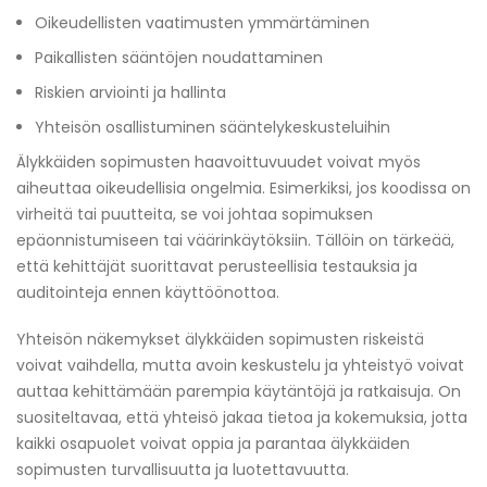
Oikeudellisten vaatimusten ymmärtäminen
Paikallisten sääntöjen noudattaminen
Riskien arviointi ja hallinta
Yhteisön osallistuminen sääntelykeskusteluihin
Älykkäiden sopimusten haavoittuvuudet voivat myös
aiheuttaa oikeudellisia ongelmia. Esimerkiksi, jos koodissa on
virheitä tai puutteita, se voi johtaa sopimuksen
epäonnistumiseen tai väärinkäytöksiin. Tällöin on tärkeää,
että kehittäjät suorittavat perusteellisia testauksia ja
auditointeja ennen käyttöönottoa.
Yhteisön näkemykset älykkäiden sopimusten riskeistä
voivat vaihdella, mutta avoin keskustelu ja yhteistyö voivat
auttaa kehittämään parempia käytäntöjä ja ratkaisuja. On
suositeltavaa, että yhteisö jakaa tietoa ja kokemuksia, jotta
kaikki osapuolet voivat oppia ja parantaa älykkäiden
sopimusten turvallisuutta ja luotettavuutta.