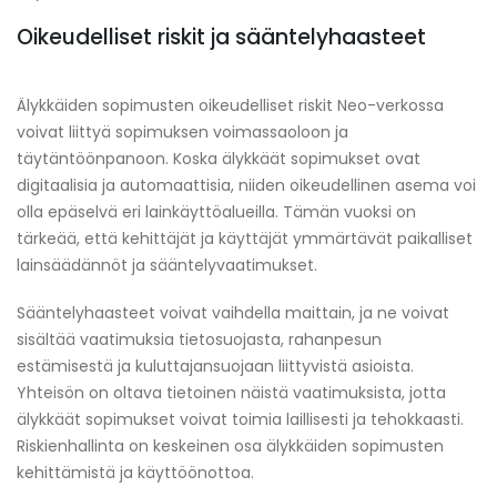
Oikeudelliset riskit ja sääntelyhaasteet
Älykkäiden sopimusten oikeudelliset riskit Neo-verkossa
voivat liittyä sopimuksen voimassaoloon ja
täytäntöönpanoon. Koska älykkäät sopimukset ovat
digitaalisia ja automaattisia, niiden oikeudellinen asema voi
olla epäselvä eri lainkäyttöalueilla. Tämän vuoksi on
tärkeää, että kehittäjät ja käyttäjät ymmärtävät paikalliset
lainsäädännöt ja sääntelyvaatimukset.
Sääntelyhaasteet voivat vaihdella maittain, ja ne voivat
sisältää vaatimuksia tietosuojasta, rahanpesun
estämisestä ja kuluttajansuojaan liittyvistä asioista.
Yhteisön on oltava tietoinen näistä vaatimuksista, jotta
älykkäät sopimukset voivat toimia laillisesti ja tehokkaasti.
Riskienhallinta on keskeinen osa älykkäiden sopimusten
kehittämistä ja käyttöönottoa.