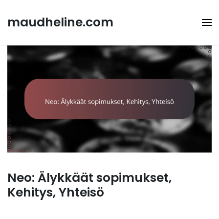
Skip
to
maudheline.com
content
Neo: Älykkäät sopimukset,
Kehitys, Yhteisö