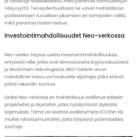
ja varastoja reaaliaikaisesti, mikä parantaa toimitusketjun
näkyvyyttä. Terveydenhuollossa ne voivat mahdollistaa
potilastietojen turvallisen jakamisen eri toimijoiden välillä,
mikä parantaa hoidon laatua.
Investointimahdollisuudet Neo-verkossa
Neo-verkko tarjoaa useita investointimahdollisuuksia,
erityisesti niille, jotka ovat kiinnostuneita kryptovaluutoista
ja blockchain-teknologiasta. NEO-tokenin arvon
mahdollinen kasvu voi houkutella sijoittajia, jotka etsivät
pitkän aikavälin tuottoa.
Lisäksi Neo-verkossa on mahdollisuus osallistua erilaisiin
projekteihin ja alustoihin, jotka hyödyntävät älykkäitä
sopimuksia. Tämä voi sisältää osallistumista ICO:ihin tai
muihin rahoitusmuotoihin, jotka tarjoavat potentiaalisia
tuottoja.