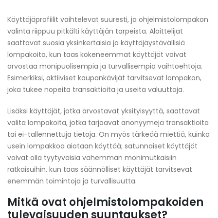
Käyttäjäprofiilit vaihtelevat suuresti, ja ohjelmistolompakon
valinta riippuu pitkälti käyttäjän tarpeista. Aloittelijat
saattavat suosia yksinkertaisia ja käyttäjäystävällisiä
lompakoita, kun taas kokeneemmat käyttäjät voivat
arvostaa monipuolisempia ja turvallisempia vaihtoehtoja.
Esimerkiksi, aktiiviset kaupankävijät tarvitsevat lompakon,
joka tukee nopeita transaktioita ja useita valuuttoja.
Lisäksi käyttäjät, jotka arvostavat yksityisyyttä, saattavat
valita lompakoita, jotka tarjoavat anonyymejä transaktioita
tai ei-tallennettuja tietoja. On myös tärkeää miettiä, kuinka
usein lompakkoa aiotaan käyttää; satunnaiset käyttäjät
voivat olla tyytyväisiä vähemmän monimutkaisiin
ratkaisuihin, kun taas säännölliset käyttäjät tarvitsevat
enemmän toimintoja ja turvallisuutta.
Mitkä ovat ohjelmistolompakoiden
tulevaisuuden suuntaukset?