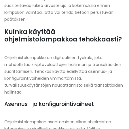
suositeltavaa lukea arvosteluja ja kokemuksia ennen
lompakon valintaa, jotta voi tehdä tietoon perustuvan
päätöksen.
Kuinka käyttää
ohjelmistolompakkoa tehokkaasti?
Ohjelmistolompakko on digitaalinen työkalu, joka
mahdollistaa kryptovaluuttojen hallinnan ja transaktioiden
suorittamisen. Tehokas käyttö edellyttää asennus- ja
konfigurointivaiheiden ymmärtämistä,
turvallisuuskäytäntöjen noudattamista sekä transaktioiden
hallintaa.
Asennus- ja konfigurointivaiheet
Ohjelmistolompakon asentaminen alkaa ohjelmiston
lataamisesta viralliselta verkkosivustolta. Valitse