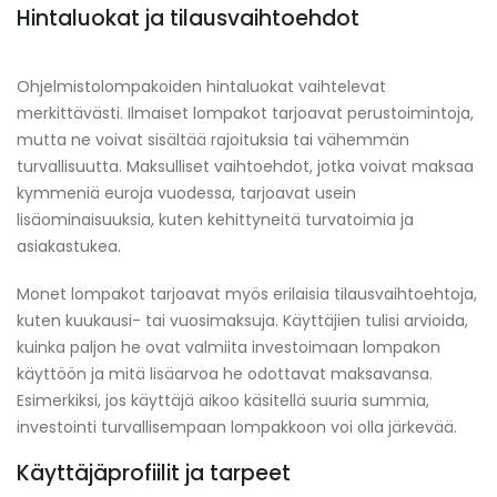
Hintaluokat ja tilausvaihtoehdot
Ohjelmistolompakoiden hintaluokat vaihtelevat
merkittävästi. Ilmaiset lompakot tarjoavat perustoimintoja,
mutta ne voivat sisältää rajoituksia tai vähemmän
turvallisuutta. Maksulliset vaihtoehdot, jotka voivat maksaa
kymmeniä euroja vuodessa, tarjoavat usein
lisäominaisuuksia, kuten kehittyneitä turvatoimia ja
asiakastukea.
Monet lompakot tarjoavat myös erilaisia tilausvaihtoehtoja,
kuten kuukausi- tai vuosimaksuja. Käyttäjien tulisi arvioida,
kuinka paljon he ovat valmiita investoimaan lompakon
käyttöön ja mitä lisäarvoa he odottavat maksavansa.
Esimerkiksi, jos käyttäjä aikoo käsitellä suuria summia,
investointi turvallisempaan lompakkoon voi olla järkevää.
Käyttäjäprofiilit ja tarpeet