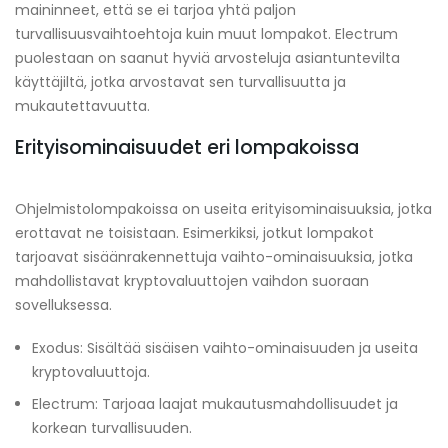
maininneet, että se ei tarjoa yhtä paljon
turvallisuusvaihtoehtoja kuin muut lompakot. Electrum
puolestaan on saanut hyviä arvosteluja asiantuntevilta
käyttäjiltä, jotka arvostavat sen turvallisuutta ja
mukautettavuutta.
Erityisominaisuudet eri lompakoissa
Ohjelmistolompakoissa on useita erityisominaisuuksia, jotka
erottavat ne toisistaan. Esimerkiksi, jotkut lompakot
tarjoavat sisäänrakennettuja vaihto-ominaisuuksia, jotka
mahdollistavat kryptovaluuttojen vaihdon suoraan
sovelluksessa.
Exodus: Sisältää sisäisen vaihto-ominaisuuden ja useita
kryptovaluuttoja.
Electrum: Tarjoaa laajat mukautusmahdollisuudet ja
korkean turvallisuuden.