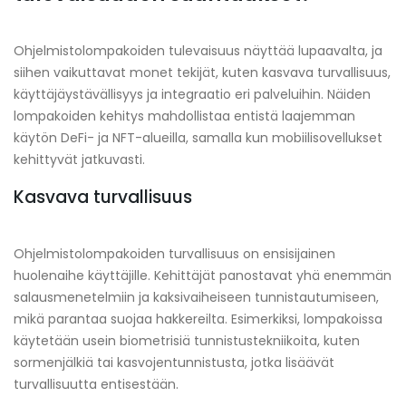
Ohjelmistolompakoiden tulevaisuus näyttää lupaavalta, ja
siihen vaikuttavat monet tekijät, kuten kasvava turvallisuus,
käyttäjäystävällisyys ja integraatio eri palveluihin. Näiden
lompakoiden kehitys mahdollistaa entistä laajemman
käytön DeFi- ja NFT-alueilla, samalla kun mobiilisovellukset
kehittyvät jatkuvasti.
Kasvava turvallisuus
Ohjelmistolompakoiden turvallisuus on ensisijainen
huolenaihe käyttäjille. Kehittäjät panostavat yhä enemmän
salausmenetelmiin ja kaksivaiheiseen tunnistautumiseen,
mikä parantaa suojaa hakkereilta. Esimerkiksi, lompakoissa
käytetään usein biometrisiä tunnistustekniikoita, kuten
sormenjälkiä tai kasvojentunnistusta, jotka lisäävät
turvallisuutta entisestään.