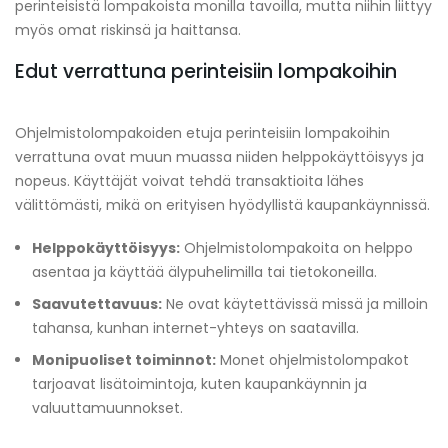
perinteisistä lompakoista monilla tavoilla, mutta niihin liittyy
myös omat riskinsä ja haittansa.
Edut verrattuna perinteisiin lompakoihin
Ohjelmistolompakoiden etuja perinteisiin lompakoihin
verrattuna ovat muun muassa niiden helppokäyttöisyys ja
nopeus. Käyttäjät voivat tehdä transaktioita lähes
välittömästi, mikä on erityisen hyödyllistä kaupankäynnissä.
Helppokäyttöisyys:
Ohjelmistolompakoita on helppo
asentaa ja käyttää älypuhelimilla tai tietokoneilla.
Saavutettavuus:
Ne ovat käytettävissä missä ja milloin
tahansa, kunhan internet-yhteys on saatavilla.
Monipuoliset toiminnot:
Monet ohjelmistolompakot
tarjoavat lisätoimintoja, kuten kaupankäynnin ja
valuuttamuunnokset.