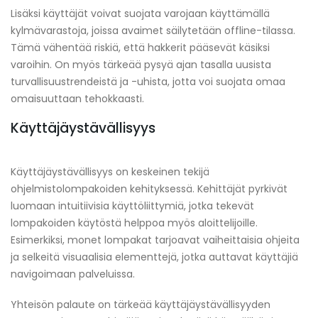
Lisäksi käyttäjät voivat suojata varojaan käyttämällä
kylmävarastoja, joissa avaimet säilytetään offline-tilassa.
Tämä vähentää riskiä, että hakkerit pääsevät käsiksi
varoihin. On myös tärkeää pysyä ajan tasalla uusista
turvallisuustrendeistä ja -uhista, jotta voi suojata omaa
omaisuuttaan tehokkaasti.
Käyttäjäystävällisyys
Käyttäjäystävällisyys on keskeinen tekijä
ohjelmistolompakoiden kehityksessä. Kehittäjät pyrkivät
luomaan intuitiivisia käyttöliittymiä, jotka tekevät
lompakoiden käytöstä helppoa myös aloittelijoille.
Esimerkiksi, monet lompakat tarjoavat vaiheittaisia ohjeita
ja selkeitä visuaalisia elementtejä, jotka auttavat käyttäjiä
navigoimaan palveluissa.
Yhteisön palaute on tärkeää käyttäjäystävällisyyden