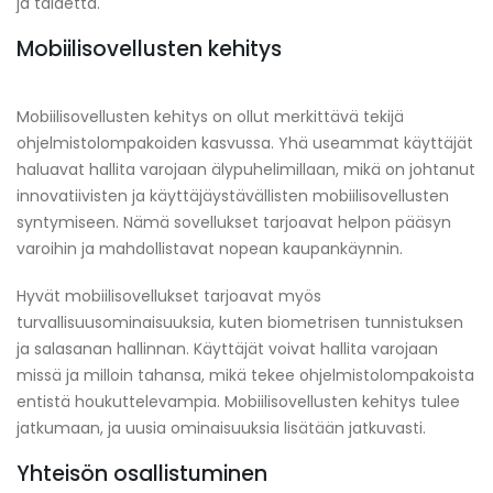
ja taidetta.
Mobiilisovellusten kehitys
Mobiilisovellusten kehitys on ollut merkittävä tekijä
ohjelmistolompakoiden kasvussa. Yhä useammat käyttäjät
haluavat hallita varojaan älypuhelimillaan, mikä on johtanut
innovatiivisten ja käyttäjäystävällisten mobiilisovellusten
syntymiseen. Nämä sovellukset tarjoavat helpon pääsyn
varoihin ja mahdollistavat nopean kaupankäynnin.
Hyvät mobiilisovellukset tarjoavat myös
turvallisuusominaisuuksia, kuten biometrisen tunnistuksen
ja salasanan hallinnan. Käyttäjät voivat hallita varojaan
missä ja milloin tahansa, mikä tekee ohjelmistolompakoista
entistä houkuttelevampia. Mobiilisovellusten kehitys tulee
jatkumaan, ja uusia ominaisuuksia lisätään jatkuvasti.
Yhteisön osallistuminen