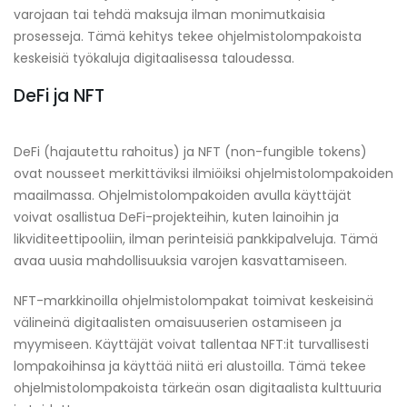
varojaan tai tehdä maksuja ilman monimutkaisia
prosesseja. Tämä kehitys tekee ohjelmistolompakoista
keskeisiä työkaluja digitaalisessa taloudessa.
DeFi ja NFT
DeFi (hajautettu rahoitus) ja NFT (non-fungible tokens)
ovat nousseet merkittäviksi ilmiöiksi ohjelmistolompakoiden
maailmassa. Ohjelmistolompakoiden avulla käyttäjät
voivat osallistua DeFi-projekteihin, kuten lainoihin ja
likviditeettipooliin, ilman perinteisiä pankkipalveluja. Tämä
avaa uusia mahdollisuuksia varojen kasvattamiseen.
NFT-markkinoilla ohjelmistolompakat toimivat keskeisinä
välineinä digitaalisten omaisuuserien ostamiseen ja
myymiseen. Käyttäjät voivat tallentaa NFT:it turvallisesti
lompakoihinsa ja käyttää niitä eri alustoilla. Tämä tekee
ohjelmistolompakoista tärkeän osan digitaalista kulttuuria