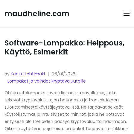
Skip
to
maudheline.com
content
Software-Lompakko: Helppous,
Käyttö, Esimerkit
by
Kerttu Lehtimäki
26/01/2026
Lompakot ja vaihdot kryptovaluutoille
Ohjelmistolompakot ovat digitaalisia sovelluksia, jotka
tekevät kryptovaluuttojen hallinnasta ja transaktioiden
suorittamisesta käyttäjäystävällistä. Ne tarjoavat selkeät
käyttöliittymät ja intuitiiviset toiminnot, jotka helpottavat
erityisesti aloittelijoiden pääsyä kryptovaluuttamaailmaan.
Oikein käytettynä ohjelmistolompakot tarjoavat tehokkaan