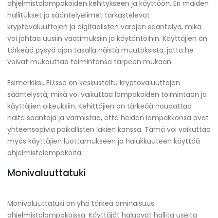
ohjelmistolompakoiden kehitykseen ja käyttöön. Eri maiden
hallitukset ja sääntelyelimet tarkastelevat
kryptovaluuttojen ja digitaalisten varojen sääntelyä, mikä
voi johtaa uusiin vaatimuksiin ja käytäntöihin. Käyttäjien on
tärkeää pysyä ajan tasalla näistä muutoksista, jotta he
voivat mukauttaa toimintansa tarpeen mukaan.
Esimerkiksi, EU:ssa on keskusteltu kryptovaluuttojen
sääntelystä, mikä voi vaikuttaa lompakoiden toimintaan ja
käyttäjien oikeuksiin. Kehittäjien on tärkeää noudattaa
näitä sääntöjä ja varmistaa, että heidän lompakkonsa ovat
yhteensopivia paikallisten lakien kanssa. Tämä voi vaikuttaa
myös käyttäjien luottamukseen ja halukkuuteen käyttää
ohjelmistolompakoita.
Monivaluuttatuki
Monivaluuttatuki on yhä tärkeä ominaisuus
ohjelmistolompakoissa. Käyttäjät haluavat hallita useita