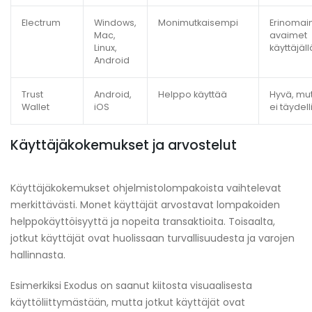
Electrum
Windows,
Monimutkaisempi
Erinomai
Mac,
avaimet
Linux,
käyttäjäll
Android
Trust
Android,
Helppo käyttää
Hyvä, mu
Wallet
iOS
ei täydel
Käyttäjäkokemukset ja arvostelut
Käyttäjäkokemukset ohjelmistolompakoista vaihtelevat
merkittävästi. Monet käyttäjät arvostavat lompakoiden
helppokäyttöisyyttä ja nopeita transaktioita. Toisaalta,
jotkut käyttäjät ovat huolissaan turvallisuudesta ja varojen
hallinnasta.
Esimerkiksi Exodus on saanut kiitosta visuaalisesta
käyttöliittymästään, mutta jotkut käyttäjät ovat