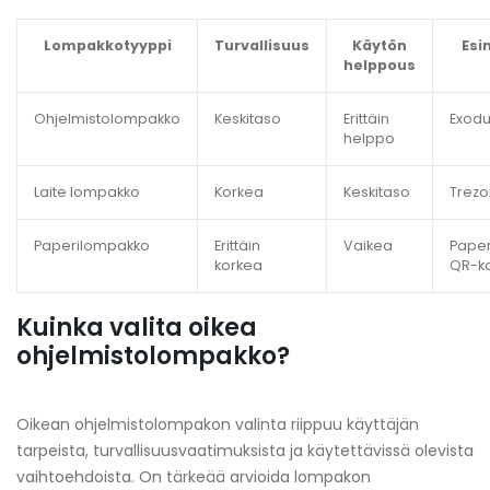
Lompakkotyyppi
Turvallisuus
Käytön
Esi
helppous
Ohjelmistolompakko
Keskitaso
Erittäin
Exodu
helppo
Laite lompakko
Korkea
Keskitaso
Trezo
Paperilompakko
Erittäin
Vaikea
Paper
korkea
QR-ko
Kuinka valita oikea
ohjelmistolompakko?
Oikean ohjelmistolompakon valinta riippuu käyttäjän
tarpeista, turvallisuusvaatimuksista ja käytettävissä olevista
vaihtoehdoista. On tärkeää arvioida lompakon