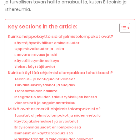
ja turvallisen tavan hallita omaisuutta, kuten Bitcoinia ja
Ethereumia.
Key sections in the article:
Kuinka helppokäyttöisiä ohjelmistolompakot ovat?
Käyttäjäystävälliset ominaisuudet
Oppimisvaikeudet ja -aika
Saavutettavuus ja tuki
Käyttöliittymän selkeys
Yleiset käyttäjäarviot
Kuinka käyttää ohjelmistolompakkoa tehokkaasti?
Asennus- ja konfigurointivaiheet
Turvallisuuskäytännöt ja suojaus
Transaktioiden hallinta
Integraatio muiden taloustyökalujen kanssa
Vianetsintä ja ongelmanratkaisu
Mitkä ovat esimerkit ohjelmistolompakoista?
Suositut ohjelmistolompakot ja niiden vertailu
Käyttäjäkokemukset ja arvostelut
Erityisominaisuudet eri lompakoissa
Esimerkit eri käyttötapauksista
Markkinatrendit ja tulevaisuuden näkymät