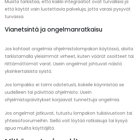
Muista tarkistaa, että kaikki integraatiot ovat turvallisia ja
että käytät vain luotettavia palveluja, jotta varasi pysyvät
turvassa.
Vianetsintä ja ongelmanratkaisu
Jos kohtaat ongelmia ohjelmistolompakon käytössä, aloita
tarkistamalla yleisimmät virheet, kuten väärät osoitteet tai
riittämättömät varat. Usein ongelmat johtuvat näistä
yksinkertaisista syistä.
Jos lompakko ei toimi odotetusti, kokeile käynnistää se
uudelleen tai päivittää ohjelmisto. Usein
ohjelmistopäivitykset korjaavat tunnettuja ongelmia.
Jos ongelmat jatkuvat, tutustu lompakon tukisivustoon tai
yhteisöfoorumeihin. Siellä voit löytää ratkaisuja tai kysyä
apua muilta käyttäjiltä.