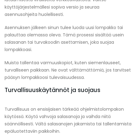
käyttöjärjestelmällesi sopiva versio ja seuraa
asennusohjeita huolellisesti.
Asennuksen jälkeen sinun tulee luoda uusi lompakko tai
palauttaa olemassa oleva. Tämä prosessi sisältää usein
salasanan tai turvakoodin asettamisen, joka suojaa
lompakkoasi.
Muista tallentaa varmuuskopiot, kuten siemenlauseet,
turvalliseen paikkaan. Ne ovat välttämättömiä, jos tarvitset
pääsyn lompakkoosi tulevaisuudessa.
Turvallisuuskäytännöt ja suojaus
Turvallisuus on ensisijaisen tärkeää ohjelmistolompakon
käytössä. Käytä vahvoja salasanoja ja vaihda niitä
säännöllisesti. Vältä salasanojen jakamista tai tallentamista
epäluotettaviin paikkoihin.