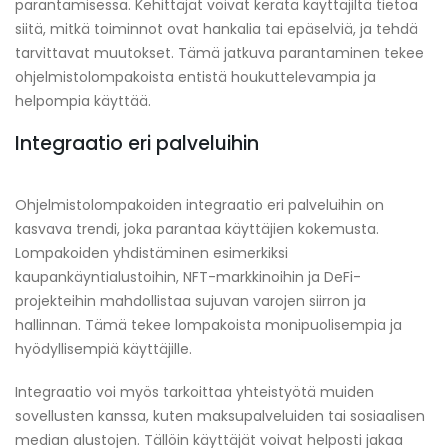
parantamisessa. Kehittäjät voivat kerätä käyttäjiltä tietoa
siitä, mitkä toiminnot ovat hankalia tai epäselviä, ja tehdä
tarvittavat muutokset. Tämä jatkuva parantaminen tekee
ohjelmistolompakoista entistä houkuttelevampia ja
helpompia käyttää.
Integraatio eri palveluihin
Ohjelmistolompakoiden integraatio eri palveluihin on
kasvava trendi, joka parantaa käyttäjien kokemusta.
Lompakoiden yhdistäminen esimerkiksi
kaupankäyntialustoihin, NFT-markkinoihin ja DeFi-
projekteihin mahdollistaa sujuvan varojen siirron ja
hallinnan. Tämä tekee lompakoista monipuolisempia ja
hyödyllisempiä käyttäjille.
Integraatio voi myös tarkoittaa yhteistyötä muiden
sovellusten kanssa, kuten maksupalveluiden tai sosiaalisen
median alustojen. Tällöin käyttäjät voivat helposti jakaa