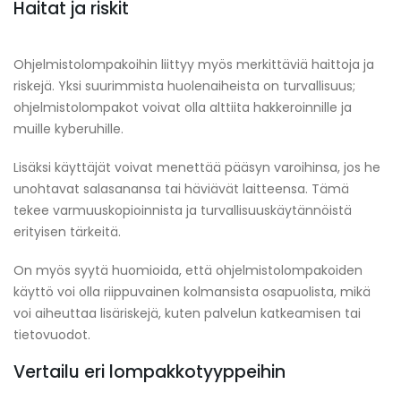
Haitat ja riskit
Ohjelmistolompakoihin liittyy myös merkittäviä haittoja ja
riskejä. Yksi suurimmista huolenaiheista on turvallisuus;
ohjelmistolompakot voivat olla alttiita hakkeroinnille ja
muille kyberuhille.
Lisäksi käyttäjät voivat menettää pääsyn varoihinsa, jos he
unohtavat salasanansa tai häviävät laitteensa. Tämä
tekee varmuuskopioinnista ja turvallisuuskäytännöistä
erityisen tärkeitä.
On myös syytä huomioida, että ohjelmistolompakoiden
käyttö voi olla riippuvainen kolmansista osapuolista, mikä
voi aiheuttaa lisäriskejä, kuten palvelun katkeamisen tai
tietovuodot.
Vertailu eri lompakkotyyppeihin