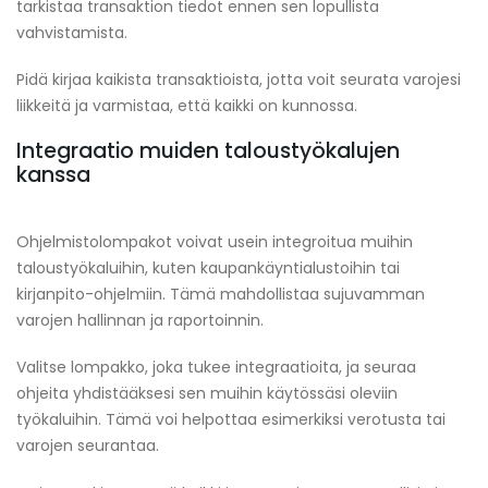
tarkistaa transaktion tiedot ennen sen lopullista
vahvistamista.
Pidä kirjaa kaikista transaktioista, jotta voit seurata varojesi
liikkeitä ja varmistaa, että kaikki on kunnossa.
Integraatio muiden taloustyökalujen
kanssa
Ohjelmistolompakot voivat usein integroitua muihin
taloustyökaluihin, kuten kaupankäyntialustoihin tai
kirjanpito-ohjelmiin. Tämä mahdollistaa sujuvamman
varojen hallinnan ja raportoinnin.
Valitse lompakko, joka tukee integraatioita, ja seuraa
ohjeita yhdistääksesi sen muihin käytössäsi oleviin
työkaluihin. Tämä voi helpottaa esimerkiksi verotusta tai
varojen seurantaa.