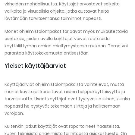
virheiden mahdollisuutta. Käyttäjät arvostavat selkeitä
valikoita ja visuaalisia ohjeita, jotka auttavat heitä
löytämään tarvitsemansa toiminnot nopeasti.
Monet ohjelmistolompakot tarjoavat myös mukautettavia
asetuksia, joiden avulla käyttäjät voivat räätälöidä
käyttöliittymän omien mieltymystensä mukaan. Tämä voi
parantaa käyttökokemusta entisestään.
Yleiset käyttäjäarviot
Käyttäjäarviot ohjelmistolompakoista vaihtelevat, mutta
monet käyttäjät korostavat niiden helppokäyttöisyyttä ja
turvallisuutta. Useat käyttäjät ovat tyytyväisiä siihen, kuinka
nopeasti he pystyvät tekemään siirtoja ja hallitsemaan
varojaan.
Kuitenkin jotkut käyttäjät ovat raportoineet haasteista,
kuten teknisistä ongelmista tai hitaasta asiakastuesta. On