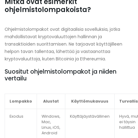
Mitkä ovat esimerkit
ohjelmistolompakoista?
Ohjelmistolompakot ovat digitaalisia sovelluksia, jotka
mahdollistavat kryptovaluuttojen hallinnan ja
transaktioiden suorittamisen. Ne tarjoavat käyttäjilleen
helpon tavan tallentaa, lähettää ja vastaanottaa
kryptovaluuttoja, kuten Bitcoinia ja Ethereumia.
Suositut ohjelmistolompakot ja niiden
vertailu
Lompakko
Alustat
Käyttömukavuus
Turvalli
Exodus
Windows,
Käyttäjäystävällinen
Hyvä, mu
Mac,
ei täysin
Linux, iOS,
hallittua
Android