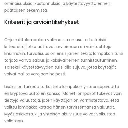
ominaisuuksia, kustannuksia ja käytettävyyttä ennen
päätöksen tekemistä.
Kriteerit ja arviointikehykset
Ohjelmistolompakon valinnassa on useita keskeisiä
kriteereitä, jotka auttavat arvioimaan eri vaihtoehtoja.
Ensinnäkin, turvallisuus on ensisijainen tekijä; lompakon tulisi
tarjota vahva salaus ja kaksivaiheinen tunnistautuminen.
Toiseksi, käytettävyyden tulisi olla sujuva, jotta käyttäjät
voivat hallita varojaan helposti.
Lisäksi on tärkeää tarkastella lompakon yhteensopivuutta
eri kryptovaluuttojen kanssa. Monet lompakot tukevat vain
tiettyjä valuuttoja, joten käyttäjän on varmistettava, että
valittu lompakko kattaa hänen tarvitsemansa valuutat.
Myös asiakastuki ja yhteisön aktiivisuus voivat vaikuttaa
valintaan.