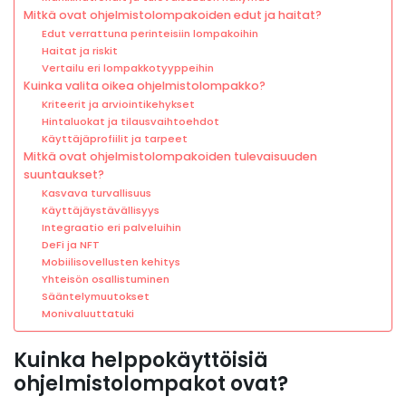
Mitkä ovat ohjelmistolompakoiden edut ja haitat?
Edut verrattuna perinteisiin lompakoihin
Haitat ja riskit
Vertailu eri lompakkotyyppeihin
Kuinka valita oikea ohjelmistolompakko?
Kriteerit ja arviointikehykset
Hintaluokat ja tilausvaihtoehdot
Käyttäjäprofiilit ja tarpeet
Mitkä ovat ohjelmistolompakoiden tulevaisuuden
suuntaukset?
Kasvava turvallisuus
Käyttäjäystävällisyys
Integraatio eri palveluihin
DeFi ja NFT
Mobiilisovellusten kehitys
Yhteisön osallistuminen
Sääntelymuutokset
Monivaluuttatuki
Kuinka helppokäyttöisiä
ohjelmistolompakot ovat?