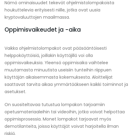
Nämä ominaisuudet tekevät ohjelmistolompakoista
houkuttelevia erityisesti niille, jotka ovat uusia
kryptovaluuttojen maailmassa.
Oppimisvaikeudet ja -aika
Vaikka ohjelmistolompakot ovat pääsääntöisesti
helppokäyttöisiä, joillakin käyttäjillä voi olla
oppimisvaikeuksia. Yleensä oppimisaika vaihtelee
muutamasta minuutista useisiin tunteihin riippuen
käyttäjän aikaisemmasta kokemuksesta. Aloittelijat
saattavat tarvita aikaa ymmärtääkseen kaikki toiminnot ja
asetukset.
On suositeltavaa tutustua lompakon tarjoamiin
opetusmateriaaleihin tai videoihin, jotka voivat helpottaa
oppimisprosessia. Monet lompakot tarjoavat myös
demotilanteita, joissa käyttäjät voivat harjoitella ilman
riskiä.