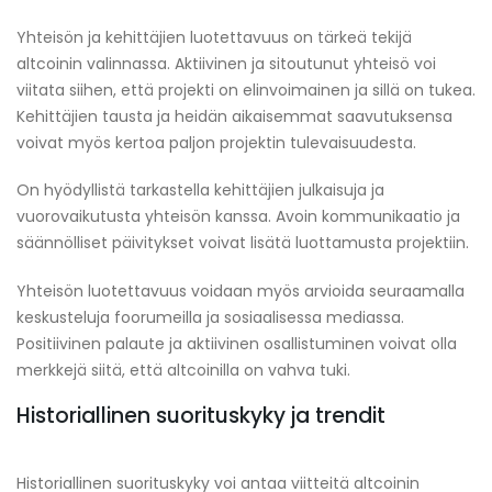
Yhteisön ja kehittäjien luotettavuus on tärkeä tekijä
altcoinin valinnassa. Aktiivinen ja sitoutunut yhteisö voi
viitata siihen, että projekti on elinvoimainen ja sillä on tukea.
Kehittäjien tausta ja heidän aikaisemmat saavutuksensa
voivat myös kertoa paljon projektin tulevaisuudesta.
On hyödyllistä tarkastella kehittäjien julkaisuja ja
vuorovaikutusta yhteisön kanssa. Avoin kommunikaatio ja
säännölliset päivitykset voivat lisätä luottamusta projektiin.
Yhteisön luotettavuus voidaan myös arvioida seuraamalla
keskusteluja foorumeilla ja sosiaalisessa mediassa.
Positiivinen palaute ja aktiivinen osallistuminen voivat olla
merkkejä siitä, että altcoinilla on vahva tuki.
Historiallinen suorituskyky ja trendit
Historiallinen suorituskyky voi antaa viitteitä altcoinin