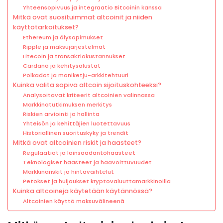
Yhteensopivuus ja integraatio Bitcoinin kanssa
Mitkä ovat suosituimmat altcoinit ja niiden
käyttötarkoitukset?
Ethereum ja älysopimukset
Ripple ja maksujärjestelmät
Litecoin ja transaktiokustannukset
Cardano ja kehitysalustat
Polkadot ja moniketju-arkkitehtuuri
Kuinka valita sopiva altcoin sijoituskohteeksi?
Analysoitavat kriteerit altcoinien valinnassa
Markkinatutkimuksen merkitys
Riskien arviointi ja hallinta
Yhteisön ja kehittäjien luotettavuus
Historiallinen suorituskyky ja trendit
Mitkä ovat altcoinien riskit ja haasteet?
Regulaatiot ja lainsäädäntöhaasteet
Teknologiset haasteet ja haavoittuvuudet
Markkinariskit ja hintavaihtelut
Petokset ja huijaukset kryptovaluuttamarkkinoilla
Kuinka altcoineja käytetään käytännössä?
Altcoinien käyttö maksuvälineenä