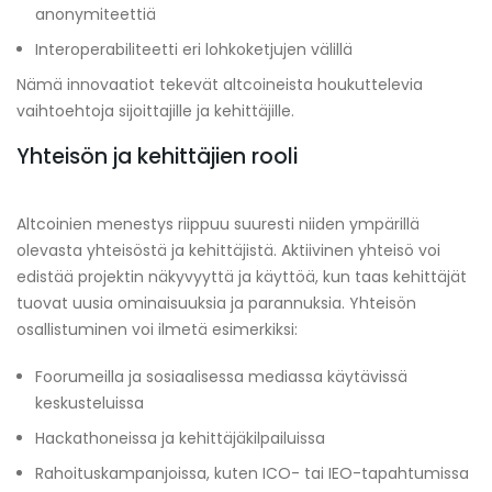
anonymiteettiä
Interoperabiliteetti eri lohkoketjujen välillä
Nämä innovaatiot tekevät altcoineista houkuttelevia
vaihtoehtoja sijoittajille ja kehittäjille.
Yhteisön ja kehittäjien rooli
Altcoinien menestys riippuu suuresti niiden ympärillä
olevasta yhteisöstä ja kehittäjistä. Aktiivinen yhteisö voi
edistää projektin näkyvyyttä ja käyttöä, kun taas kehittäjät
tuovat uusia ominaisuuksia ja parannuksia. Yhteisön
osallistuminen voi ilmetä esimerkiksi:
Foorumeilla ja sosiaalisessa mediassa käytävissä
keskusteluissa
Hackathoneissa ja kehittäjäkilpailuissa
Rahoituskampanjoissa, kuten ICO- tai IEO-tapahtumissa