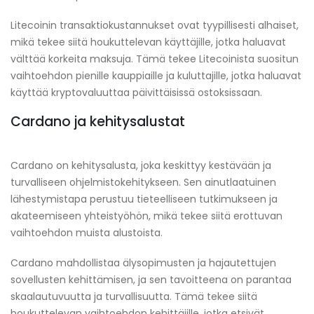
Litecoinin transaktiokustannukset ovat tyypillisesti alhaiset,
mikä tekee siitä houkuttelevan käyttäjille, jotka haluavat
välttää korkeita maksuja. Tämä tekee Litecoinista suositun
vaihtoehdon pienille kauppiaille ja kuluttajille, jotka haluavat
käyttää kryptovaluuttaa päivittäisissä ostoksissaan.
Cardano ja kehitysalustat
Cardano on kehitysalusta, joka keskittyy kestävään ja
turvalliseen ohjelmistokehitykseen. Sen ainutlaatuinen
lähestymistapa perustuu tieteelliseen tutkimukseen ja
akateemiseen yhteistyöhön, mikä tekee siitä erottuvan
vaihtoehdon muista alustoista.
Cardano mahdollistaa älysopimusten ja hajautettujen
sovellusten kehittämisen, ja sen tavoitteena on parantaa
skaalautuvuutta ja turvallisuutta. Tämä tekee siitä
houkuttelevan vaihtoehdon kehittäjille, jotka etsivät