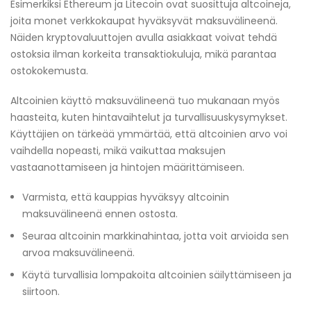
Esimerkiksi Ethereum ja Litecoin ovat suosittuja altcoineja,
joita monet verkkokaupat hyväksyvät maksuvälineenä.
Näiden kryptovaluuttojen avulla asiakkaat voivat tehdä
ostoksia ilman korkeita transaktiokuluja, mikä parantaa
ostokokemusta.
Altcoinien käyttö maksuvälineenä tuo mukanaan myös
haasteita, kuten hintavaihtelut ja turvallisuuskysymykset.
Käyttäjien on tärkeää ymmärtää, että altcoinien arvo voi
vaihdella nopeasti, mikä vaikuttaa maksujen
vastaanottamiseen ja hintojen määrittämiseen.
Varmista, että kauppias hyväksyy altcoinin
maksuvälineenä ennen ostosta.
Seuraa altcoinin markkinahintaa, jotta voit arvioida sen
arvoa maksuvälineenä.
Käytä turvallisia lompakoita altcoinien säilyttämiseen ja
siirtoon.