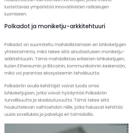
luotettavaa ympäristöä innovatiivisten ratkaisujen
luomiseen.
Polkadot ja moniketju-arkkitehtuuri
Polkadot on suunniteltu mahdollistamaan eri lohkoketjujen
yhteistoiminta, mikä tekee siitä ainutlaatuisen moniketju-
arkkitehtuurin. Tämä mahdollistaa erilaisten lohkoketjujen,
kuten Ethereumin ja Bitcoinin, kommunikoinnin keskenään,
mikä voi parantaa ekosysteemin tehokkuutta.
Polkadotin avulla kehittäjät voivat luoda omia
lohkoketjujaan, jotka voivat hyödyntää Polkadotin
turvallisuutta ja skaalautuvuutta. Tämä tekee siitä
houkuttelevan vaihtoehdon niille, jotka haluavat kehittää
uusia sovelluksia ja palveluja eri toimialoilla.