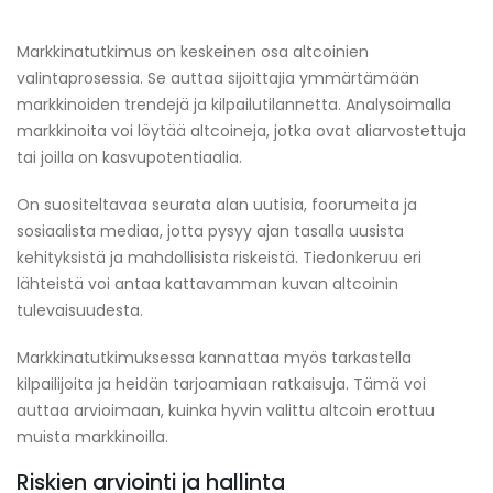
Markkinatutkimus on keskeinen osa altcoinien
valintaprosessia. Se auttaa sijoittajia ymmärtämään
markkinoiden trendejä ja kilpailutilannetta. Analysoimalla
markkinoita voi löytää altcoineja, jotka ovat aliarvostettuja
tai joilla on kasvupotentiaalia.
On suositeltavaa seurata alan uutisia, foorumeita ja
sosiaalista mediaa, jotta pysyy ajan tasalla uusista
kehityksistä ja mahdollisista riskeistä. Tiedonkeruu eri
lähteistä voi antaa kattavamman kuvan altcoinin
tulevaisuudesta.
Markkinatutkimuksessa kannattaa myös tarkastella
kilpailijoita ja heidän tarjoamiaan ratkaisuja. Tämä voi
auttaa arvioimaan, kuinka hyvin valittu altcoin erottuu
muista markkinoilla.
Riskien arviointi ja hallinta