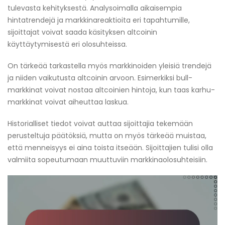
tulevasta kehityksestä. Analysoimalla aikaisempia
hintatrendejä ja markkinareaktioita eri tapahtumille,
sijoittajat voivat saada käsityksen altcoinin
käyttäytymisestä eri olosuhteissa.
On tärkeää tarkastella myös markkinoiden yleisiä trendejä
ja niiden vaikutusta altcoinin arvoon. Esimerkiksi bull-
markkinat voivat nostaa altcoinien hintoja, kun taas karhu-
markkinat voivat aiheuttaa laskua.
Historialliset tiedot voivat auttaa sijoittajia tekemään
perusteltuja päätöksiä, mutta on myös tärkeää muistaa,
että menneisyys ei aina toista itseään. Sijoittajien tulisi olla
valmiita sopeutumaan muuttuviin markkinaolosuhteisiin.