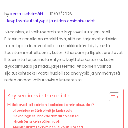
by
Kerttu Lehtimäki
10/02/2026
Kryptovaluuttatyypit ja niiden ominaisuudet
Altcoinien, eli vaihtoehtoisten kryptovaluuttojen, rooli
Bitcoinin rinnalla on merkittävä, sillä ne tarjoavat erilaisia
teknologisia innovaatioita ja markkinakäyttäytymistä.
Suosituimmat altcoinit, kuten Ethereum ja Ripple, erottuvat
Bitcoinista tarjoamalla erityisiä käyttötarkoituksia, kuten
älysopimuksia ja maksujärjestelmiä. Altcoinien valinta
sijoituskohteeksi vaatii huolellista analyysiä ja ymmärrystä
niiden arvoon vaikuttavista kriteereistä.
Key sections in the article:
Mitkä ovat altcoinien keskeiset ominaisuudet?
Altcoinien määritelmä ja luokittelu
Teknologiset innovaatiot altcoineissa
Yhteisön ja kehittäjien rooli
Markkinakäyttäytyminen ja volatiliteetti