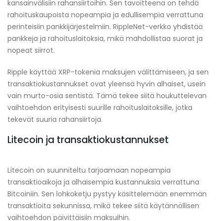
kansainvälisiin rahansiirtoihin. Sen tavoitteena on tehdä
rahoituskaupoista nopeampia ja edullisempia verrattuna
perinteisiin pankkijärjestelmiin. RippleNet-verkko yhdistää
pankkeja ja rahoituslaitoksia, mikä mahdollistaa suorat ja
nopeat siirrot.
Ripple käyttää XRP-tokenia maksujen välittämiseen, ja sen
transaktiokustannukset ovat yleensä hyvin alhaiset, usein
vain murto-osia sentistä. Tämä tekee siitä houkuttelevan
vaihtoehdon erityisesti suurille rahoituslaitoksille, jotka
tekevät suuria rahansiirtoja.
Litecoin ja transaktiokustannukset
Litecoin on suunniteltu tarjoamaan nopeampia
transaktioaikoja ja alhaisempia kustannuksia verrattuna
Bitcoiniin. Sen lohkoketju pystyy käsittelemään enemmän
transaktioita sekunnissa, mikä tekee siitä käytännöllisen
vaihtoehdon päivittäisiin maksuihin.