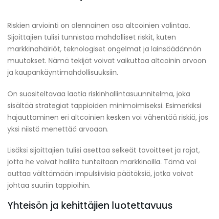
Riskien arviointi on olennainen osa altcoinien valintaa.
Sijoittajien tulisi tunnistaa mahdolliset riskit, kuten
markkinahäiriöt, teknologiset ongelmat ja lainsäädännön
muutokset. Nämä tekijät voivat vaikuttaa altcoinin arvoon
ja kaupankäyntimahdollisuuksiin.
On suositeltavaa laatia riskinhallintasuunnitelma, joka
sisältää strategiat tappioiden minimoimiseksi. Esimerkiksi
hajauttaminen eri altcoinien kesken voi vähentää riskiä, jos
yksi niistä menettää arvoaan.
Lisäksi sijoittajien tulisi asettaa selkeät tavoitteet ja rajat,
jotta he voivat hallita tunteitaan markkinoilla. Tämä voi
auttaa välttämään impulsiivisia päätöksiä, jotka voivat
johtaa suuriin tappioihin.
Yhteisön ja kehittäjien luotettavuus