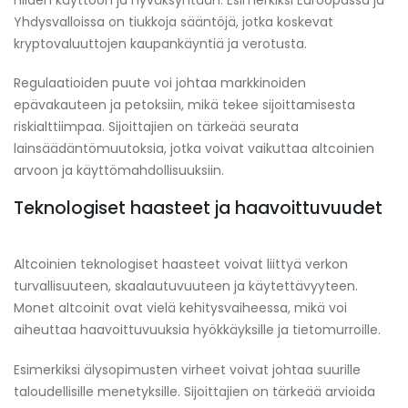
Yhdysvalloissa on tiukkoja sääntöjä, jotka koskevat
kryptovaluuttojen kaupankäyntiä ja verotusta.
Regulaatioiden puute voi johtaa markkinoiden
epävakauteen ja petoksiin, mikä tekee sijoittamisesta
riskialttiimpaa. Sijoittajien on tärkeää seurata
lainsäädäntömuutoksia, jotka voivat vaikuttaa altcoinien
arvoon ja käyttömahdollisuuksiin.
Teknologiset haasteet ja haavoittuvuudet
Altcoinien teknologiset haasteet voivat liittyä verkon
turvallisuuteen, skaalautuvuuteen ja käytettävyyteen.
Monet altcoinit ovat vielä kehitysvaiheessa, mikä voi
aiheuttaa haavoittuvuuksia hyökkäyksille ja tietomurroille.
Esimerkiksi älysopimusten virheet voivat johtaa suurille
taloudellisille menetyksille. Sijoittajien on tärkeää arvioida