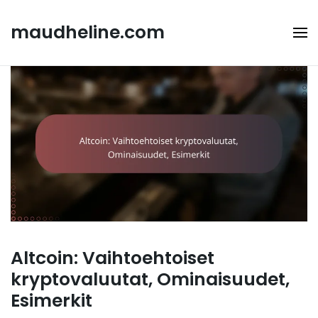
Skip
to
maudheline.com
content
Altcoin: Vaihtoehtoiset
kryptovaluutat, Ominaisuudet,
Esimerkit