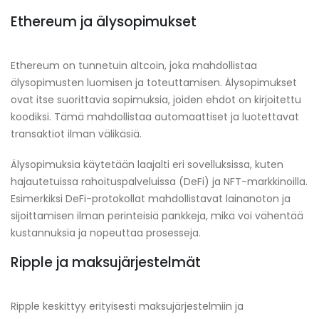
Ethereum ja älysopimukset
Ethereum on tunnetuin altcoin, joka mahdollistaa
älysopimusten luomisen ja toteuttamisen. Älysopimukset
ovat itse suorittavia sopimuksia, joiden ehdot on kirjoitettu
koodiksi. Tämä mahdollistaa automaattiset ja luotettavat
transaktiot ilman välikäsiä.
Älysopimuksia käytetään laajalti eri sovelluksissa, kuten
hajautetuissa rahoituspalveluissa (DeFi) ja NFT-markkinoilla.
Esimerkiksi DeFi-protokollat mahdollistavat lainanoton ja
sijoittamisen ilman perinteisiä pankkeja, mikä voi vähentää
kustannuksia ja nopeuttaa prosesseja.
Ripple ja maksujärjestelmät
Ripple keskittyy erityisesti maksujärjestelmiin ja