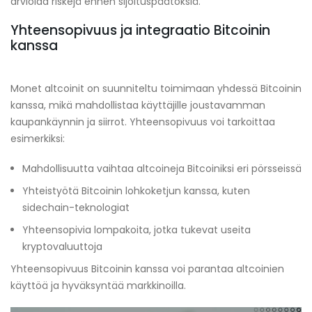
arvioida riskejä ennen sijoituspäätöksiä.
Yhteensopivuus ja integraatio Bitcoinin
kanssa
Monet altcoinit on suunniteltu toimimaan yhdessä Bitcoinin
kanssa, mikä mahdollistaa käyttäjille joustavamman
kaupankäynnin ja siirrot. Yhteensopivuus voi tarkoittaa
esimerkiksi:
Mahdollisuutta vaihtaa altcoineja Bitcoiniksi eri pörsseissä
Yhteistyötä Bitcoinin lohkoketjun kanssa, kuten
sidechain-teknologiat
Yhteensopivia lompakoita, jotka tukevat useita
kryptovaluuttoja
Yhteensopivuus Bitcoinin kanssa voi parantaa altcoinien
käyttöä ja hyväksyntää markkinoilla.