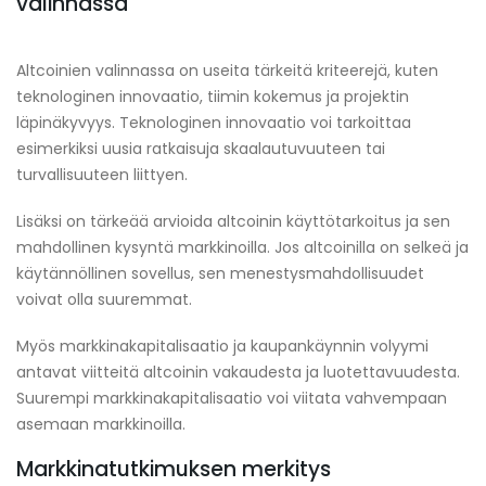
valinnassa
Altcoinien valinnassa on useita tärkeitä kriteerejä, kuten
teknologinen innovaatio, tiimin kokemus ja projektin
läpinäkyvyys. Teknologinen innovaatio voi tarkoittaa
esimerkiksi uusia ratkaisuja skaalautuvuuteen tai
turvallisuuteen liittyen.
Lisäksi on tärkeää arvioida altcoinin käyttötarkoitus ja sen
mahdollinen kysyntä markkinoilla. Jos altcoinilla on selkeä ja
käytännöllinen sovellus, sen menestysmahdollisuudet
voivat olla suuremmat.
Myös markkinakapitalisaatio ja kaupankäynnin volyymi
antavat viitteitä altcoinin vakaudesta ja luotettavuudesta.
Suurempi markkinakapitalisaatio voi viitata vahvempaan
asemaan markkinoilla.
Markkinatutkimuksen merkitys