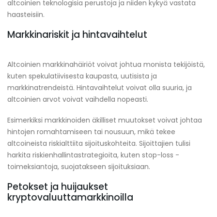
altcoinien teknologisia perustoja ja niiden kykyä vastata
haasteisiin.
Markkinariskit ja hintavaihtelut
Altcoinien markkinahäiriöt voivat johtua monista tekijöistä,
kuten spekulatiivisesta kaupasta, uutisista ja
markkinatrendeistä. Hintavaihtelut voivat olla suuria, ja
altcoinien arvot voivat vaihdella nopeasti.
Esimerkiksi markkinoiden äkilliset muutokset voivat johtaa
hintojen romahtamiseen tai nousuun, mikä tekee
altcoineista riskialttiita sijoituskohteita. Sijoittajien tulisi
harkita riskienhallintastrategioita, kuten stop-loss -
toimeksiantoja, suojatakseen sijoituksiaan.
Petokset ja huijaukset
kryptovaluuttamarkkinoilla