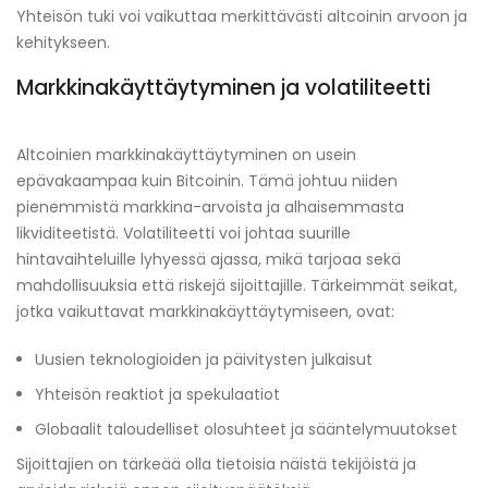
Yhteisön tuki voi vaikuttaa merkittävästi altcoinin arvoon ja
kehitykseen.
Markkinakäyttäytyminen ja volatiliteetti
Altcoinien markkinakäyttäytyminen on usein
epävakaampaa kuin Bitcoinin. Tämä johtuu niiden
pienemmistä markkina-arvoista ja alhaisemmasta
likviditeetistä. Volatiliteetti voi johtaa suurille
hintavaihteluille lyhyessä ajassa, mikä tarjoaa sekä
mahdollisuuksia että riskejä sijoittajille. Tärkeimmät seikat,
jotka vaikuttavat markkinakäyttäytymiseen, ovat:
Uusien teknologioiden ja päivitysten julkaisut
Yhteisön reaktiot ja spekulaatiot
Globaalit taloudelliset olosuhteet ja sääntelymuutokset
Sijoittajien on tärkeää olla tietoisia näistä tekijöistä ja