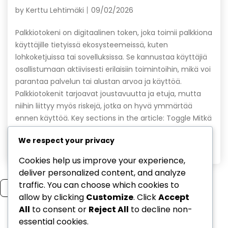
by
Kerttu Lehtimäki
09/02/2026
Palkkiotokeni on digitaalinen token, joka toimii palkkiona
käyttäjille tietyissä ekosysteemeissä, kuten
lohkoketjuissa tai sovelluksissa. Se kannustaa käyttäjiä
osallistumaan aktiivisesti erilaisiin toimintoihin, mikä voi
parantaa palvelun tai alustan arvoa ja käyttöä.
Palkkiotokenit tarjoavat joustavuutta ja etuja, mutta
niihin liittyy myös riskejä, jotka on hyvä ymmärtää
ennen käyttöä. Key sections in the article: Toggle Mitkä
ovat palkkiotokenin […]
We respect your privacy
Read More
Cookies help us improve your experience,
deliver personalized content, and analyze
traffic. You can choose which cookies to
Read more
allow by clicking
Customize
. Click
Accept
All
to consent or
Reject All
to decline non-
essential cookies.
1
2
3
…
5