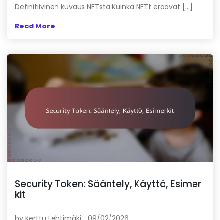
Definitiivinen kuvaus NFTstä Kuinka NFTt eroavat […]
Read More
Security Token: Sääntely, Käyttö, Esimer
kit
by
Kerttu Lehtimäki
09/02/2026