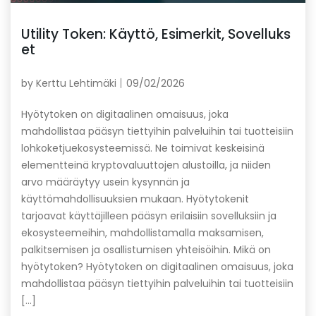
Utility Token: Käyttö, Esimerkit, Sovelluks
et
by
Kerttu Lehtimäki
09/02/2026
Hyötytoken on digitaalinen omaisuus, joka
mahdollistaa pääsyn tiettyihin palveluihin tai tuotteisiin
lohkoketjuekosysteemissä. Ne toimivat keskeisinä
elementteinä kryptovaluuttojen alustoilla, ja niiden
arvo määräytyy usein kysynnän ja
käyttömahdollisuuksien mukaan. Hyötytokenit
tarjoavat käyttäjilleen pääsyn erilaisiin sovelluksiin ja
ekosysteemeihin, mahdollistamalla maksamisen,
palkitsemisen ja osallistumisen yhteisöihin. Mikä on
hyötytoken? Hyötytoken on digitaalinen omaisuus, joka
mahdollistaa pääsyn tiettyihin palveluihin tai tuotteisiin
[…]