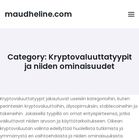
Skip
to
maudheline.com
content
Category:
Kryptovaluuttatyypit
ja niiden ominaisuudet
Kryptovaluuttatyypit jakautuvat useisiin kategorioihin, kuten
perinteisiin kryptovaluuttoihin, älysopimuksiin, stablecoineihin ja
tokeneihin. Jokaisella tyypillä on omat erityispiirteensä, jotka
vaikuttavat niiden arvoon ja käyttötarkoitukseen. Oikean
kryptovaluutan valinta edellyttää huolellista tutkimista ja
ymmärrystä eri vaihtoehdoista ja niiden ominaisuuksista.