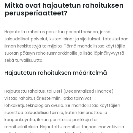
Mitkä ovat hajautetun rahoituksen
perusperiaatteet?
Hajautettu rahoitus perustuu periaatteeseen, jossa
taloudelliset palvelut, kuten lainat ja sijoitukset, toteutetaan
ilman keskitettyjä toimijoita. Tämä mahdollistaa käyttäjille
suoran pääsyn rahoitusmarkkinoille ja lisää läpinäkyvyyttä
sekä turvallisuutta.
Hajautetun rahoituksen määritelmä
Hajautettu rahoitus, tai DeFi (Decentralized Finance),
viittaa rahoitusjärjestelmiin, jotka toimivat
lohkoketjuteknologian avulla. Se mahdollistaa käyttäjien
suorittaa taloudellisia toimia, kuten lainanottoa ja
kaupankäyntiä, ilman perinteisiä pankkeja tai
rahoituslaitoksia. Hajautettu rahoitus tarjoaa innovatiivisia