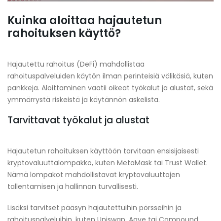
Kuinka aloittaa hajautetun
rahoituksen käyttö?
Hajautettu rahoitus (DeFi) mahdollistaa
rahoituspalveluiden käytön ilman perinteisiä välikäsiä, kuten
pankkeja. Aloittaminen vaatii oikeat työkalut ja alustat, sekä
ymmärrystä riskeistä ja käytännön askelista.
Tarvittavat työkalut ja alustat
Hajautetun rahoituksen käyttöön tarvitaan ensisijaisesti
kryptovaluuttalompakko, kuten MetaMask tai Trust Wallet.
Nämä lompakot mahdollistavat kryptovaluuttojen
tallentamisen ja hallinnan turvallisesti.
Lisäksi tarvitset pääsyn hajautettuihin pörsseihin ja
rahoituspalveluihin, kuten Uniswap, Aave tai Compound.