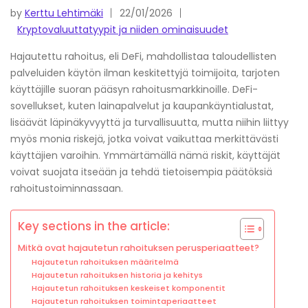
by
Kerttu Lehtimäki
22/01/2026
Kryptovaluuttatyypit ja niiden ominaisuudet
Hajautettu rahoitus, eli DeFi, mahdollistaa taloudellisten
palveluiden käytön ilman keskitettyjä toimijoita, tarjoten
käyttäjille suoran pääsyn rahoitusmarkkinoille. DeFi-
sovellukset, kuten lainapalvelut ja kaupankäyntialustat,
lisäävät läpinäkyvyyttä ja turvallisuutta, mutta niihin liittyy
myös monia riskejä, jotka voivat vaikuttaa merkittävästi
käyttäjien varoihin. Ymmärtämällä nämä riskit, käyttäjät
voivat suojata itseään ja tehdä tietoisempia päätöksiä
rahoitustoiminnassaan.
Key sections in the article:
Mitkä ovat hajautetun rahoituksen perusperiaatteet?
Hajautetun rahoituksen määritelmä
Hajautetun rahoituksen historia ja kehitys
Hajautetun rahoituksen keskeiset komponentit
Hajautetun rahoituksen toimintaperiaatteet