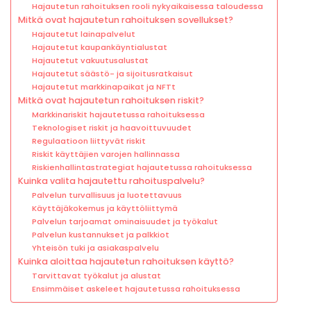
Hajautetun rahoituksen rooli nykyaikaisessa taloudessa
Mitkä ovat hajautetun rahoituksen sovellukset?
Hajautetut lainapalvelut
Hajautetut kaupankäyntialustat
Hajautetut vakuutusalustat
Hajautetut säästö- ja sijoitusratkaisut
Hajautetut markkinapaikat ja NFTt
Mitkä ovat hajautetun rahoituksen riskit?
Markkinariskit hajautetussa rahoituksessa
Teknologiset riskit ja haavoittuvuudet
Regulaatioon liittyvät riskit
Riskit käyttäjien varojen hallinnassa
Riskienhallintastrategiat hajautetussa rahoituksessa
Kuinka valita hajautettu rahoituspalvelu?
Palvelun turvallisuus ja luotettavuus
Käyttäjäkokemus ja käyttöliittymä
Palvelun tarjoamat ominaisuudet ja työkalut
Palvelun kustannukset ja palkkiot
Yhteisön tuki ja asiakaspalvelu
Kuinka aloittaa hajautetun rahoituksen käyttö?
Tarvittavat työkalut ja alustat
Ensimmäiset askeleet hajautetussa rahoituksessa