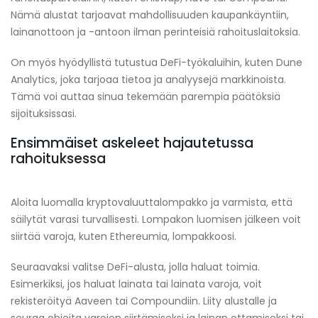
Nämä alustat tarjoavat mahdollisuuden kaupankäyntiin,
lainanottoon ja -antoon ilman perinteisiä rahoituslaitoksia.
On myös hyödyllistä tutustua DeFi-työkaluihin, kuten Dune
Analytics, joka tarjoaa tietoa ja analyysejä markkinoista.
Tämä voi auttaa sinua tekemään parempia päätöksiä
sijoituksissasi.
Ensimmäiset askeleet hajautetussa
rahoituksessa
Aloita luomalla kryptovaluuttalompakko ja varmista, että
säilytät varasi turvallisesti. Lompakon luomisen jälkeen voit
siirtää varoja, kuten Ethereumia, lompakkoosi.
Seuraavaksi valitse DeFi-alusta, jolla haluat toimia.
Esimerkiksi, jos haluat lainata tai lainata varoja, voit
rekisteröityä Aaveen tai Compoundiin. Liity alustalle ja