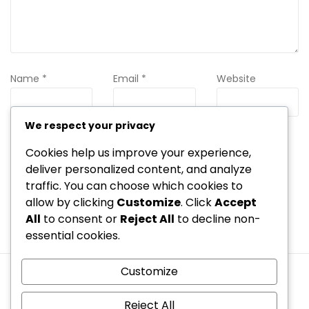
Name
*
Email
*
Website
We respect your privacy
Save my name, email, and website in this browser for the
Cookies help us improve your experience,
next time I comment.
deliver personalized content, and analyze
traffic. You can choose which cookies to
allow by clicking
Customize
. Click
Accept
All
to consent or
Reject All
to decline non-
essential cookies.
Customize
Ota yhteys
Käyttöehdot
Evästeasetukset
Tietosuojakäytäntö
Keitä olemme
Reject All