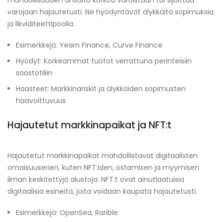
varojaan hajautetusti. Ne hyödyntävät älykkäitä sopimuksia
ja likviditeettipoolia.
Esimerkkejä: Yearn Finance, Curve Finance
Hyödyt: Korkeammat tuotot verrattuna perinteisiin
säästötiliin
Haasteet: Markkinariskit ja älykkäiden sopimusten
haavoittuvuus
Hajautetut markkinapaikat ja NFT:t
Hajautetut markkinapaikat mahdollistavat digitaalisten
omaisuuserien, kuten NFT:iden, ostamisen ja myymisen
ilman keskitettyjä alustoja. NFT:t ovat ainutlaatuisia
digitaalisia esineitä, joita voidaan kaupata hajautetusti.
Esimerkkejä: OpenSea, Rarible