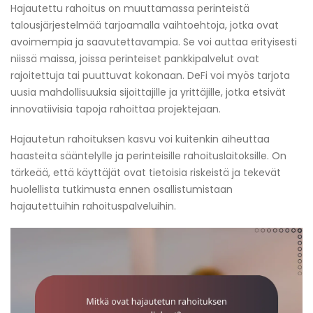
Hajautettu rahoitus on muuttamassa perinteistä
talousjärjestelmää tarjoamalla vaihtoehtoja, jotka ovat
avoimempia ja saavutettavampia. Se voi auttaa erityisesti
niissä maissa, joissa perinteiset pankkipalvelut ovat
rajoitettuja tai puuttuvat kokonaan. DeFi voi myös tarjota
uusia mahdollisuuksia sijoittajille ja yrittäjille, jotka etsivät
innovatiivisia tapoja rahoittaa projektejaan.
Hajautetun rahoituksen kasvu voi kuitenkin aiheuttaa
haasteita sääntelylle ja perinteisille rahoituslaitoksille. On
tärkeää, että käyttäjät ovat tietoisia riskeistä ja tekevät
huolellista tutkimusta ennen osallistumistaan
hajautettuihin rahoituspalveluihin.