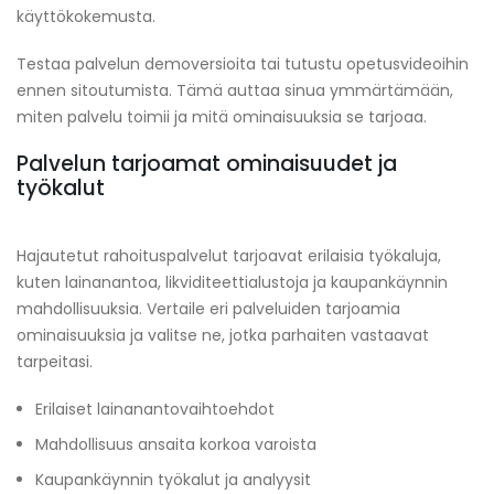
käyttökokemusta.
Testaa palvelun demoversioita tai tutustu opetusvideoihin
ennen sitoutumista. Tämä auttaa sinua ymmärtämään,
miten palvelu toimii ja mitä ominaisuuksia se tarjoaa.
Palvelun tarjoamat ominaisuudet ja
työkalut
Hajautetut rahoituspalvelut tarjoavat erilaisia työkaluja,
kuten lainanantoa, likviditeettialustoja ja kaupankäynnin
mahdollisuuksia. Vertaile eri palveluiden tarjoamia
ominaisuuksia ja valitse ne, jotka parhaiten vastaavat
tarpeitasi.
Erilaiset lainanantovaihtoehdot
Mahdollisuus ansaita korkoa varoista
Kaupankäynnin työkalut ja analyysit