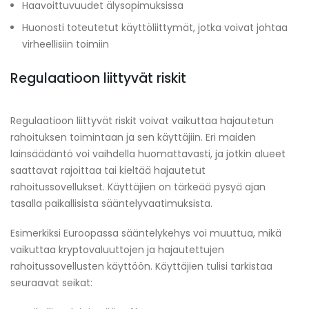
Haavoittuvuudet älysopimuksissa
Huonosti toteutetut käyttöliittymät, jotka voivat johtaa
virheellisiin toimiin
Regulaatioon liittyvät riskit
Regulaatioon liittyvät riskit voivat vaikuttaa hajautetun
rahoituksen toimintaan ja sen käyttäjiin. Eri maiden
lainsäädäntö voi vaihdella huomattavasti, ja jotkin alueet
saattavat rajoittaa tai kieltää hajautetut
rahoitussovellukset. Käyttäjien on tärkeää pysyä ajan
tasalla paikallisista sääntelyvaatimuksista.
Esimerkiksi Euroopassa sääntelykehys voi muuttua, mikä
vaikuttaa kryptovaluuttojen ja hajautettujen
rahoitussovellusten käyttöön. Käyttäjien tulisi tarkistaa
seuraavat seikat: