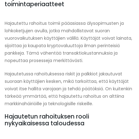
toimintaperiaatteet
Hajautettu rahoitus toimii pääasiassa älysopimusten ja
lohkoketjujen avulla, jotka mahdollistavat suoran
vuorovaikutuksen käyttäjien välillä. Käyttäjät voivat lainata,
sijoittaa ja kaupata kryptovaluuttoja ilman perinteisiä
pankkeja. Tämä vähentää transaktiokustannuksia ja
nopeuttaa prosesseja merkittävästi.
Hajautetussa rahoituksessa riskit ja palkkiot jakautuvat
suoraan käyttäjien kesken, mikä tarkoittaa, että käyttäjät
voivat itse hallita varojaan ja tehdä päätöksiä. On kuitenkin
tärkeää ymmärtää, että hajautettu rahoitus on alttiina
markkinahäiriöille ja teknologisille riskeille.
Hajautetun rahoituksen rooli
nykyaikaisessa taloudessa