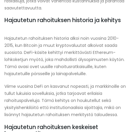
ratkaisuja, jotka voivat vähentää kustannuksia ja parantaa
saavutettavuutta.
Hajautetun rahoituksen historia ja kehitys
Hajautetun rahoituksen historia alkoi noin vuosina 2010-
2015, kun Bitcoin ja muut kryptovaluutat alkoivat saada
suosiota. DeFi-käsite kehittyi merkittävästi Ethereum-
lohkoketjun myötä, joka mahdollisti älysopimusten käytön.
Tämä avasi ovet uusille rahoitusratkaisuille, kuten
hajautetuille pörsseille ja lainapalveluille.
Viime vuosina DeFi on kasvanut nopeasti, ja markkinoille on
tullut lukuisia sovelluksia, jotka tarjoavat erilaisia
rahoituspalveluja. Tämä kehitys on houkutellut sekä
yksityishenkilöitä että institutionaalisia sijoittajia, mikä on
lisännyt hajautetun rahoituksen merkitystä taloudessa.
Hajautetun rahoituksen keskeiset