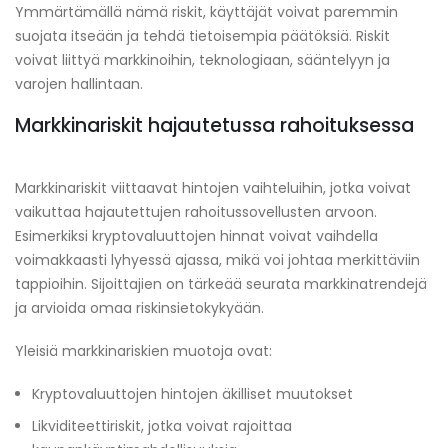
Ymmärtämällä nämä riskit, käyttäjät voivat paremmin
suojata itseään ja tehdä tietoisempia päätöksiä. Riskit
voivat liittyä markkinoihin, teknologiaan, sääntelyyn ja
varojen hallintaan.
Markkinariskit hajautetussa rahoituksessa
Markkinariskit viittaavat hintojen vaihteluihin, jotka voivat
vaikuttaa hajautettujen rahoitussovellusten arvoon.
Esimerkiksi kryptovaluuttojen hinnat voivat vaihdella
voimakkaasti lyhyessä ajassa, mikä voi johtaa merkittäviin
tappioihin. Sijoittajien on tärkeää seurata markkinatrendejä
ja arvioida omaa riskinsietokykyään.
Yleisiä markkinariskien muotoja ovat:
Kryptovaluuttojen hintojen äkilliset muutokset
Likviditeettiriskit, jotka voivat rajoittaa