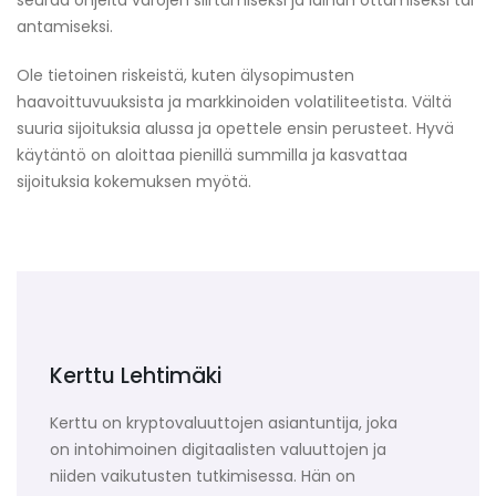
seuraa ohjeita varojen siirtämiseksi ja lainan ottamiseksi tai
antamiseksi.
Ole tietoinen riskeistä, kuten älysopimusten
haavoittuvuuksista ja markkinoiden volatiliteetista. Vältä
suuria sijoituksia alussa ja opettele ensin perusteet. Hyvä
käytäntö on aloittaa pienillä summilla ja kasvattaa
sijoituksia kokemuksen myötä.
Kerttu Lehtimäki
Kerttu on kryptovaluuttojen asiantuntija, joka
on intohimoinen digitaalisten valuuttojen ja
niiden vaikutusten tutkimisessa. Hän on