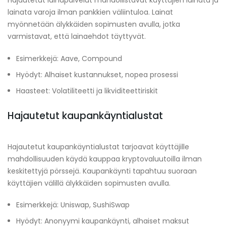
Hajautetut lainapalvelut mahdollistavat käyttäjien lainata ja
lainata varoja ilman pankkien väliintuloa. Lainat
myönnetään älykkäiden sopimusten avulla, jotka
varmistavat, että lainaehdot täyttyvät.
Esimerkkejä: Aave, Compound
Hyödyt: Alhaiset kustannukset, nopea prosessi
Haasteet: Volatiliteetti ja likviditeettiriskit
Hajautetut kaupankäyntialustat
Hajautetut kaupankäyntialustat tarjoavat käyttäjille
mahdollisuuden käydä kauppaa kryptovaluutoilla ilman
keskitettyjä pörssejä. Kaupankäynti tapahtuu suoraan
käyttäjien välillä älykkäiden sopimusten avulla.
Esimerkkejä: Uniswap, SushiSwap
Hyödyt: Anonyymi kaupankäynti, alhaiset maksut