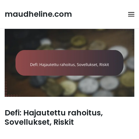
Skip
to
maudheline.com
content
Defi: Hajautettu rahoitus,
Sovellukset, Riskit