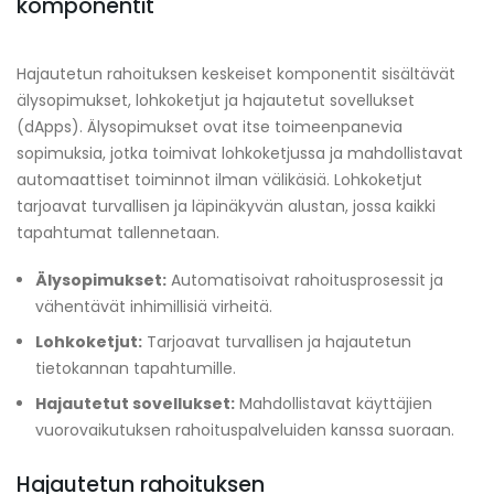
komponentit
Hajautetun rahoituksen keskeiset komponentit sisältävät
älysopimukset, lohkoketjut ja hajautetut sovellukset
(dApps). Älysopimukset ovat itse toimeenpanevia
sopimuksia, jotka toimivat lohkoketjussa ja mahdollistavat
automaattiset toiminnot ilman välikäsiä. Lohkoketjut
tarjoavat turvallisen ja läpinäkyvän alustan, jossa kaikki
tapahtumat tallennetaan.
Älysopimukset:
Automatisoivat rahoitusprosessit ja
vähentävät inhimillisiä virheitä.
Lohkoketjut:
Tarjoavat turvallisen ja hajautetun
tietokannan tapahtumille.
Hajautetut sovellukset:
Mahdollistavat käyttäjien
vuorovaikutuksen rahoituspalveluiden kanssa suoraan.
Hajautetun rahoituksen