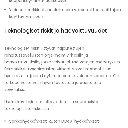
kaupankäyntimahdollisuuksia
Yleinen markkinatunnelma, joka voi vaikuttaa sijoittajien
käyttäytymiseen
Teknologiset riskit ja haavoittuvuudet
Teknologiset riskit liittyvät hajautettujen
rahoitussovellusten ohjelmointivirheisiin ja
haavoittuvuuksiin, jotka voivat johtaa varojen menetyksiin.
Esimerkiksi älysopimusten virheet voivat mahdollistaa
hyökkäyksiä, joissa käyttäjien varoja voidaan varastaa. On
tärkeää valita vain hyvin testattuja ja auditoituja
sovelluksia.
Lisäksi käyttäjien on oltava tietoisia seuraavista
teknologisista riskeistä:
Verkkohyökkäykset, kuten DDoS-hyökkäykset