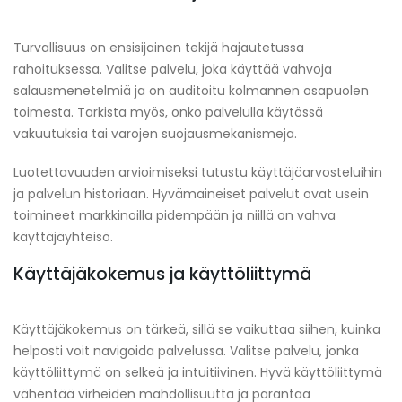
Turvallisuus on ensisijainen tekijä hajautetussa
rahoituksessa. Valitse palvelu, joka käyttää vahvoja
salausmenetelmiä ja on auditoitu kolmannen osapuolen
toimesta. Tarkista myös, onko palvelulla käytössä
vakuutuksia tai varojen suojausmekanismeja.
Luotettavuuden arvioimiseksi tutustu käyttäjäarvosteluihin
ja palvelun historiaan. Hyvämaineiset palvelut ovat usein
toimineet markkinoilla pidempään ja niillä on vahva
käyttäjäyhteisö.
Käyttäjäkokemus ja käyttöliittymä
Käyttäjäkokemus on tärkeä, sillä se vaikuttaa siihen, kuinka
helposti voit navigoida palvelussa. Valitse palvelu, jonka
käyttöliittymä on selkeä ja intuitiivinen. Hyvä käyttöliittymä
vähentää virheiden mahdollisuutta ja parantaa