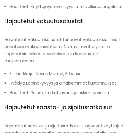
Haasteet: Käyttäjäystävällisyys ja turvallisuusongelmat
Hajautetut vakuutusalustat
Hajautetut vakuutusalustat tarjoavat vakuutuksia ilman
perinteisiä vakuutusyhtiöitä. Ne käyttävät älykkäitä
sopimuksia riskien arvioimiseen ja korvausten
maksamiseen.
Esimerkkejä: Nexus Mutual, Etherisc
Hyödyt: Läpinäkyvyys ja alhaisemmat kustannukset
Haasteet: Rajoitettu kattavuus ja riskien arviointi
Hajautetut säästö- ja sijoitusratkaisut
Hajautetut säästö- ja sijoitusratkaisut tarjoavat käyttäjille
mahdollisuuden ansaita korkoa varoistaan tai sijoittaa