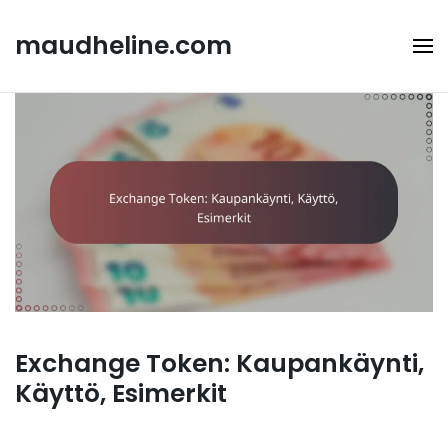
Skip
to
maudheline.com
content
Exchange Token: Kaupankäynti,
Käyttö, Esimerkit