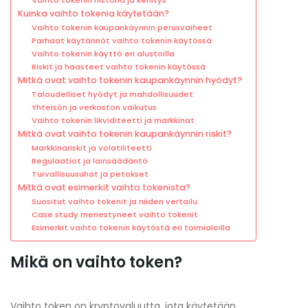
Kuinka vaihto tokenia käytetään?
Vaihto tokenin kaupankäynnin perusvaiheet
Parhaat käytännöt vaihto tokenin käytössä
Vaihto tokenin käyttö eri alustoilla
Riskit ja haasteet vaihto tokenin käytössä
Mitkä ovat vaihto tokenin kaupankäynnin hyödyt?
Taloudelliset hyödyt ja mahdollisuudet
Yhteisön ja verkoston vaikutus
Vaihto tokenin likviditeetti ja markkinat
Mitkä ovat vaihto tokenin kaupankäynnin riskit?
Markkinariskit ja volatiliteetti
Regulaatiot ja lainsäädäntö
Turvallisuusuhat ja petokset
Mitkä ovat esimerkit vaihto tokenista?
Suositut vaihto tokenit ja niiden vertailu
Case study menestyneet vaihto tokenit
Esimerkit vaihto tokenin käytöstä eri toimialoilla
Mikä on vaihto token?
Vaihto token on kryptovaluutta, jota käytetään