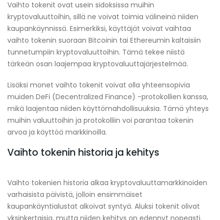
Vaihto tokenit ovat usein sidoksissa muihin
kryptovaluuttoihin, sillä ne voivat toimia välineinä niiden
kaupankäynnissä. Esimerkiksi, käyttäjät voivat vaihtaa
vaihto tokenin suoraan Bitcoinin tai Ethereumin kaltaisiin
tunnetumpiin kryptovaluuttoihin. Tämä tekee niistä
tärkeän osan laajempaa kryptovaluuttajärjestelmää.
Lisäksi monet vaihto tokenit voivat olla yhteensopivia
muiden DeFi (Decentralized Finance) -protokollien kanssa,
mikä laajentaa niiden käyttömahdollisuuksia. Tämä yhteys
muihin valuuttoihin ja protokolliin voi parantaa tokenin
arvoa ja käyttöä markkinoilla.
Vaihto tokenin historia ja kehitys
Vaihto tokenien historia alkaa kryptovaluuttamarkkinoiden
varhaisista päivistä, jolloin ensimmäiset
kaupankäyntialustat alkoivat syntyä. Aluksi tokenit olivat
yksinkertaisia, mutta niiden kehitys on edennyt nopeasti.