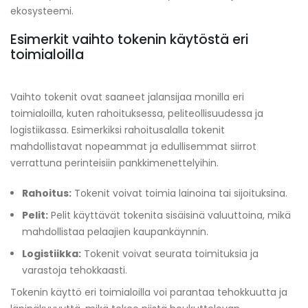
ekosysteemi.
Esimerkit vaihto tokenin käytöstä eri
toimialoilla
Vaihto tokenit ovat saaneet jalansijaa monilla eri
toimialoilla, kuten rahoituksessa, peliteollisuudessa ja
logistiikassa. Esimerkiksi rahoitusalalla tokenit
mahdollistavat nopeammat ja edullisemmat siirrot
verrattuna perinteisiin pankkimenettelyihin.
Rahoitus:
Tokenit voivat toimia lainoina tai sijoituksina.
Pelit:
Pelit käyttävät tokenita sisäisinä valuuttoina, mikä
mahdollistaa pelaajien kaupankäynnin.
Logistiikka:
Tokenit voivat seurata toimituksia ja
varastoja tehokkaasti.
Tokenin käyttö eri toimialoilla voi parantaa tehokkuutta ja