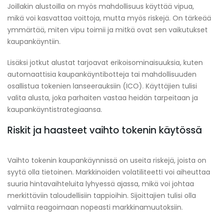
Joillakin alustoilla on myös mahdollisuus käyttää vipua,
mikä voi kasvattaa voittoja, mutta myös riskejä. On tärkeää
ymmärtää, miten vipu toimii ja mitkä ovat sen vaikutukset
kaupankäyntiin.
Lisäksi jotkut alustat tarjoavat erikoisominaisuuksia, kuten
automaattisia kaupankäyntibotteja tai mahdollisuuden
osallistua tokenien lanseerauksiin (ICO). Käyttäjien tulisi
valita alusta, joka parhaiten vastaa heidän tarpeitaan ja
kaupankäyntistrategiaansa.
Riskit ja haasteet vaihto tokenin käytössä
Vaihto tokenin kaupankäynnissä on useita riskejä, joista on
syytä olla tietoinen. Markkinoiden volatiliteetti voi aiheuttaa
suuria hintavaihteluita lyhyessä ajassa, mikä voi johtaa
merkittäviin taloudellisiin tappioihin. Sijoittajien tulisi olla
valmiita reagoimaan nopeasti markkinamuutoksiin.