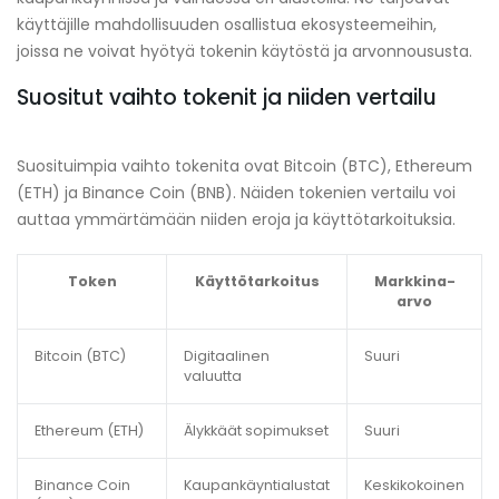
käyttäjille mahdollisuuden osallistua ekosysteemeihin,
joissa ne voivat hyötyä tokenin käytöstä ja arvonnoususta.
Suositut vaihto tokenit ja niiden vertailu
Suosituimpia vaihto tokenita ovat Bitcoin (BTC), Ethereum
(ETH) ja Binance Coin (BNB). Näiden tokenien vertailu voi
auttaa ymmärtämään niiden eroja ja käyttötarkoituksia.
Token
Käyttötarkoitus
Markkina-
arvo
Bitcoin (BTC)
Digitaalinen
Suuri
valuutta
Ethereum (ETH)
Älykkäät sopimukset
Suuri
Binance Coin
Kaupankäyntialustat
Keskikokoinen