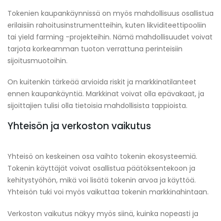
Tokenien kaupankäynnissä on myös mahdollisuus osallistua
erilaisiin rahoitusinstrumentteihin, kuten likviditeettipooliin
tai yield farming -projekteihin. Nämä mahdollisuudet voivat
tarjota korkeamman tuoton verrattuna perinteisiin
sijoitusmuotoihin.
On kuitenkin tärkeää arvioida riskit ja markkinatilanteet
ennen kaupankäyntiä. Markkinat voivat olla epävakaat, ja
sijoittajien tulisi olla tietoisia mahdollisista tappioista.
Yhteisön ja verkoston vaikutus
Yhteisö on keskeinen osa vaihto tokenin ekosysteemiä.
Tokenin käyttäjät voivat osallistua päätöksentekoon ja
kehitystyöhön, mikä voi lisätä tokenin arvoa ja käyttöä.
Yhteisön tuki voi myös vaikuttaa tokenin markkinahintaan.
Verkoston vaikutus näkyy myös siinä, kuinka nopeasti ja