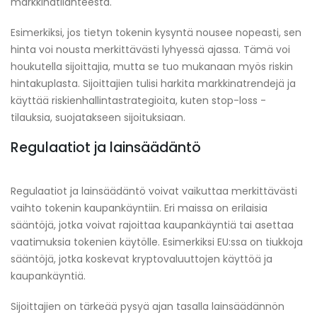
markkinatilanteesta.
Esimerkiksi, jos tietyn tokenin kysyntä nousee nopeasti, sen
hinta voi nousta merkittävästi lyhyessä ajassa. Tämä voi
houkutella sijoittajia, mutta se tuo mukanaan myös riskin
hintakuplasta. Sijoittajien tulisi harkita markkinatrendejä ja
käyttää riskienhallintastrategioita, kuten stop-loss -
tilauksia, suojatakseen sijoituksiaan.
Regulaatiot ja lainsäädäntö
Regulaatiot ja lainsäädäntö voivat vaikuttaa merkittävästi
vaihto tokenin kaupankäyntiin. Eri maissa on erilaisia
sääntöjä, jotka voivat rajoittaa kaupankäyntiä tai asettaa
vaatimuksia tokenien käytölle. Esimerkiksi EU:ssa on tiukkoja
sääntöjä, jotka koskevat kryptovaluuttojen käyttöä ja
kaupankäyntiä.
Sijoittajien on tärkeää pysyä ajan tasalla lainsäädännön