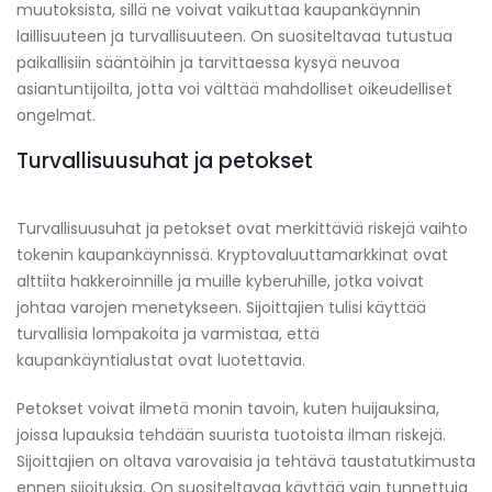
muutoksista, sillä ne voivat vaikuttaa kaupankäynnin
laillisuuteen ja turvallisuuteen. On suositeltavaa tutustua
paikallisiin sääntöihin ja tarvittaessa kysyä neuvoa
asiantuntijoilta, jotta voi välttää mahdolliset oikeudelliset
ongelmat.
Turvallisuusuhat ja petokset
Turvallisuusuhat ja petokset ovat merkittäviä riskejä vaihto
tokenin kaupankäynnissä. Kryptovaluuttamarkkinat ovat
alttiita hakkeroinnille ja muille kyberuhille, jotka voivat
johtaa varojen menetykseen. Sijoittajien tulisi käyttää
turvallisia lompakoita ja varmistaa, että
kaupankäyntialustat ovat luotettavia.
Petokset voivat ilmetä monin tavoin, kuten huijauksina,
joissa lupauksia tehdään suurista tuotoista ilman riskejä.
Sijoittajien on oltava varovaisia ja tehtävä taustatutkimusta
ennen sijoituksia. On suositeltavaa käyttää vain tunnettuja