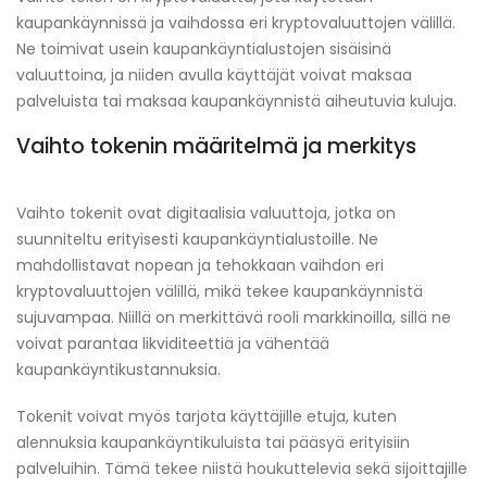
kaupankäynnissä ja vaihdossa eri kryptovaluuttojen välillä.
Ne toimivat usein kaupankäyntialustojen sisäisinä
valuuttoina, ja niiden avulla käyttäjät voivat maksaa
palveluista tai maksaa kaupankäynnistä aiheutuvia kuluja.
Vaihto tokenin määritelmä ja merkitys
Vaihto tokenit ovat digitaalisia valuuttoja, jotka on
suunniteltu erityisesti kaupankäyntialustoille. Ne
mahdollistavat nopean ja tehokkaan vaihdon eri
kryptovaluuttojen välillä, mikä tekee kaupankäynnistä
sujuvampaa. Niillä on merkittävä rooli markkinoilla, sillä ne
voivat parantaa likviditeettiä ja vähentää
kaupankäyntikustannuksia.
Tokenit voivat myös tarjota käyttäjille etuja, kuten
alennuksia kaupankäyntikuluista tai pääsyä erityisiin
palveluihin. Tämä tekee niistä houkuttelevia sekä sijoittajille