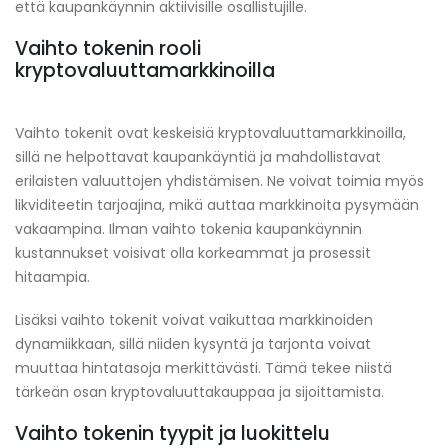
että kaupankäynnin aktiivisille osallistujille.
Vaihto tokenin rooli
kryptovaluuttamarkkinoilla
Vaihto tokenit ovat keskeisiä kryptovaluuttamarkkinoilla,
sillä ne helpottavat kaupankäyntiä ja mahdollistavat
erilaisten valuuttojen yhdistämisen. Ne voivat toimia myös
likviditeetin tarjoajina, mikä auttaa markkinoita pysymään
vakaampina. Ilman vaihto tokenia kaupankäynnin
kustannukset voisivat olla korkeammat ja prosessit
hitaampia.
Lisäksi vaihto tokenit voivat vaikuttaa markkinoiden
dynamiikkaan, sillä niiden kysyntä ja tarjonta voivat
muuttaa hintatasoja merkittävästi. Tämä tekee niistä
tärkeän osan kryptovaluuttakauppaa ja sijoittamista.
Vaihto tokenin tyypit ja luokittelu