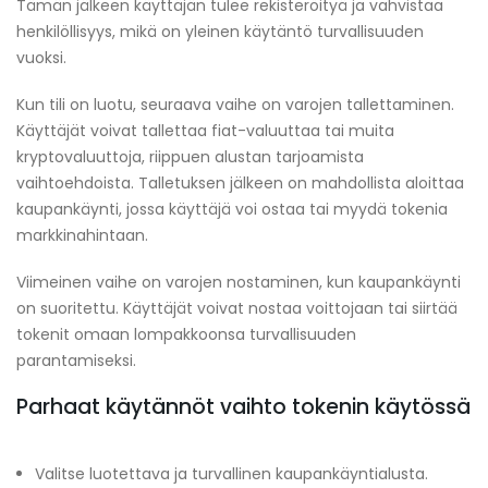
Tämän jälkeen käyttäjän tulee rekisteröityä ja vahvistaa
henkilöllisyys, mikä on yleinen käytäntö turvallisuuden
vuoksi.
Kun tili on luotu, seuraava vaihe on varojen tallettaminen.
Käyttäjät voivat tallettaa fiat-valuuttaa tai muita
kryptovaluuttoja, riippuen alustan tarjoamista
vaihtoehdoista. Talletuksen jälkeen on mahdollista aloittaa
kaupankäynti, jossa käyttäjä voi ostaa tai myydä tokenia
markkinahintaan.
Viimeinen vaihe on varojen nostaminen, kun kaupankäynti
on suoritettu. Käyttäjät voivat nostaa voittojaan tai siirtää
tokenit omaan lompakkoonsa turvallisuuden
parantamiseksi.
Parhaat käytännöt vaihto tokenin käytössä
Valitse luotettava ja turvallinen kaupankäyntialusta.