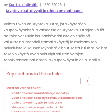
by
Kerttu Lehtimäki
15/01/2026
Kryptovaluuttatyypit ja niiden ominaisuudet
Vaihto token on kryptovaluutta, jota käytetään
kaupankäynnissä ja vaihdossa eri kryptovaluuttojen välillä.
Ne toimivat usein kaupankäyntialustojen sisäisinä
valuuttoina, mahdollistamalla käyttäjille maksamisen
palveluista ja kaupankäynnistä aiheutuvista kuluista. Vaihto
tokenin käyttö avaa ovia digitaalisten varojen
tehokkaaseen hallintaan ja kaupankäyntiin eri alustoilla.
Key sections in the article:
Mikä on vaihto token?
Vaihto tokenin määritelmä ja merkitys
Vaihto tokenin rooli kryptovaluuttamarkkinoilla
Vaihto tokenin tyypit ja luokittelu
Yhteydet muihin kryptovaluuttoihin
Vaihto tokenin historia ja kehitys