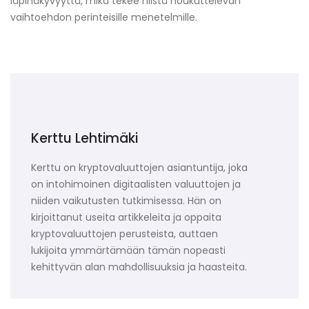
läpinäkyvyyttä, mikä tekee niistä houkuttelevan
vaihtoehdon perinteisille menetelmille.
Kerttu Lehtimäki
Kerttu on kryptovaluuttojen asiantuntija, joka
on intohimoinen digitaalisten valuuttojen ja
niiden vaikutusten tutkimisessa. Hän on
kirjoittanut useita artikkeleita ja oppaita
kryptovaluuttojen perusteista, auttaen
lukijoita ymmärtämään tämän nopeasti
kehittyvän alan mahdollisuuksia ja haasteita.