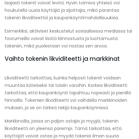
laajasti tokenit voivat levitä. Hyvin toimiva yhteisö voi
houkutella uusia käyttäjiä ja sijoittajia, mikä parantaa
tokenin likviditeettiä ja kaupankäyntimahdollisuuksia.
Esimerkiksi, aktiiviset keskustelut sosiaalisessa mediassa tai
foorumeilla voivat lisätä kiinnostusta ja luottamusta
tokeniin, mikä puolestaan voi nostaa sen arvoa.
Vaihto tokenin likviditeetti ja markkinat
Likviditeetti tarkoittaa, kuinka helposti tokenit voidaan
muuntaa käteiseksi tai toisiin varoihin. Korkea likviditeetti
tarkoittaa, että kaupankäynti tapahtuu nopeasti ja pienillä
hinnoilla. Tokenien likviditeetti voi vaihdella markkinoiden
mukaan, ja se on tärkeä tekijä kaupankäynnissä.
Markkinoilla, joissa on paljon ostajia ja myyjiä, tokenin
likviditeetti on yleensä parempi. Tämä tarkoittaa, että
käyttäjät voivat ostaa ja myydä tokenia ilman suuria