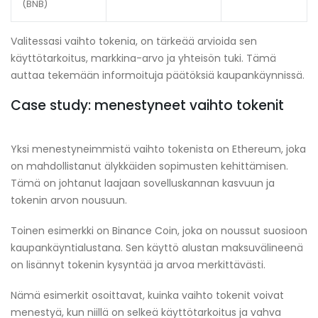
(BNB)
Valitessasi vaihto tokenia, on tärkeää arvioida sen
käyttötarkoitus, markkina-arvo ja yhteisön tuki. Tämä
auttaa tekemään informoituja päätöksiä kaupankäynnissä.
Case study: menestyneet vaihto tokenit
Yksi menestyneimmistä vaihto tokenista on Ethereum, joka
on mahdollistanut älykkäiden sopimusten kehittämisen.
Tämä on johtanut laajaan sovelluskannan kasvuun ja
tokenin arvon nousuun.
Toinen esimerkki on Binance Coin, joka on noussut suosioon
kaupankäyntialustana. Sen käyttö alustan maksuvälineenä
on lisännyt tokenin kysyntää ja arvoa merkittävästi.
Nämä esimerkit osoittavat, kuinka vaihto tokenit voivat
menestyä, kun niillä on selkeä käyttötarkoitus ja vahva