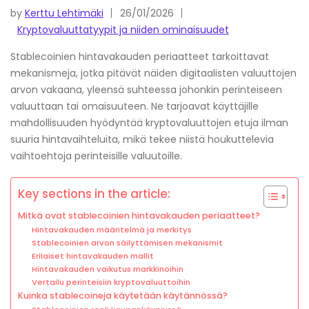
by
Kerttu Lehtimäki
26/01/2026
Kryptovaluuttatyypit ja niiden ominaisuudet
Stablecoinien hintavakauden periaatteet tarkoittavat
mekanismeja, jotka pitävät näiden digitaalisten valuuttojen
arvon vakaana, yleensä suhteessa johonkin perinteiseen
valuuttaan tai omaisuuteen. Ne tarjoavat käyttäjille
mahdollisuuden hyödyntää kryptovaluuttojen etuja ilman
suuria hintavaihteluita, mikä tekee niistä houkuttelevia
vaihtoehtoja perinteisille valuutoille.
Key sections in the article:
Mitkä ovat stablecoinien hintavakauden periaatteet?
Hintavakauden määritelmä ja merkitys
Stablecoinien arvon säilyttämisen mekanismit
Erilaiset hintavakauden mallit
Hintavakauden vaikutus markkinoihin
Vertailu perinteisiin kryptovaluuttoihin
Kuinka stablecoineja käytetään käytännössä?