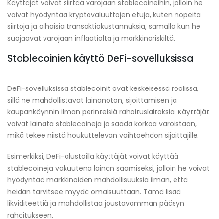
Käyttäjät voivat siirtää varojaan stablecoineihin, jolloin he
voivat hyödyntää kryptovaluuttojen etuja, kuten nopeita
siirtoja ja alhaisia transaktiokustannuksia, samalla kun he
suojaavat varojaan inflaatiolta ja markkinariskiltä.
Stablecoinien käyttö DeFi-sovelluksissa
DeFi-sovelluksissa stablecoinit ovat keskeisessä roolissa,
sillä ne mahdollistavat lainanoton, sijoittamisen ja
kaupankäynnin ilman perinteisiä rahoituslaitoksia. Käyttäjät
voivat lainata stablecoineja ja saada korkoa varoistaan,
mikä tekee niistä houkuttelevan vaihtoehdon sijoittajille.
Esimerkiksi, DeFi-alustoilla käyttäjät voivat käyttää
stablecoineja vakuutena lainan saamiseksi, jolloin he voivat
hyödyntää markkinoiden mahdollisuuksia ilman, että
heidän tarvitsee myydä omaisuuttaan. Tämä lisää
likviditeettiä ja mahdollistaa joustavamman pääsyn
rahoitukseen.