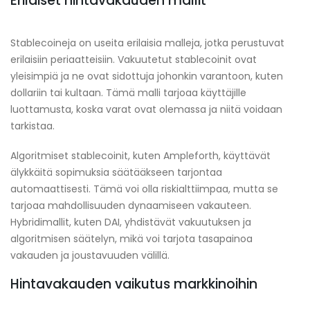
Erilaiset hintavakauden mallit
Stablecoineja on useita erilaisia malleja, jotka perustuvat
erilaisiin periaatteisiin. Vakuutetut stablecoinit ovat
yleisimpiä ja ne ovat sidottuja johonkin varantoon, kuten
dollariin tai kultaan. Tämä malli tarjoaa käyttäjille
luottamusta, koska varat ovat olemassa ja niitä voidaan
tarkistaa.
Algoritmiset stablecoinit, kuten Ampleforth, käyttävät
älykkäitä sopimuksia säätääkseen tarjontaa
automaattisesti. Tämä voi olla riskialttiimpaa, mutta se
tarjoaa mahdollisuuden dynaamiseen vakauteen.
Hybridimallit, kuten DAI, yhdistävät vakuutuksen ja
algoritmisen säätelyn, mikä voi tarjota tasapainoa
vakauden ja joustavuuden välillä.
Hintavakauden vaikutus markkinoihin