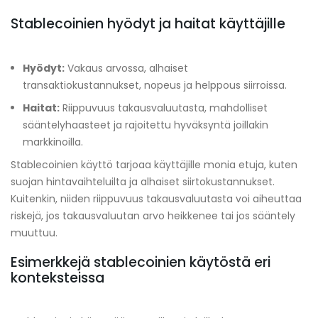
Stablecoinien hyödyt ja haitat käyttäjille
Hyödyt:
Vakaus arvossa, alhaiset
transaktiokustannukset, nopeus ja helppous siirroissa.
Haitat:
Riippuvuus takausvaluutasta, mahdolliset
sääntelyhaasteet ja rajoitettu hyväksyntä joillakin
markkinoilla.
Stablecoinien käyttö tarjoaa käyttäjille monia etuja, kuten
suojan hintavaihteluilta ja alhaiset siirtokustannukset.
Kuitenkin, niiden riippuvuus takausvaluutasta voi aiheuttaa
riskejä, jos takausvaluutan arvo heikkenee tai jos sääntely
muuttuu.
Esimerkkejä stablecoinien käytöstä eri
konteksteissa