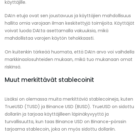
käyttäjille.
DAI:n etuja ovat sen joustavuus ja käyttäjien mahdollisuus
hallita omia varojaan ilman keskitettyjä toimijoita. Käyttäjät
voivat luoda DAI:ta asettamalla vakuuksia, mikä
mahdollistaa varojen käytön tehokkaasti.
On kuitenkin tärkeää huomata, että DAI:n arvo voi vaihdella
markkinaolosuhteiden mukaan, mikä tuo mukanaan omat
riskinsä.
Muut merkittävät stablecoinit
Lisäksi on olemassa muita merkittäviä stablecoineja, kuten
TrueUSD (TUSD) ja Binance USD (BUSD). TrueUSD on sidottu
dollariin ja tarjoaa käyttäjilleen läpinäkyvyyttä ja
turvallisuutta, kun taas Binance USD on Binance-pörssin
tarjoama stablecoin, joka on myös sidottu dollariin.