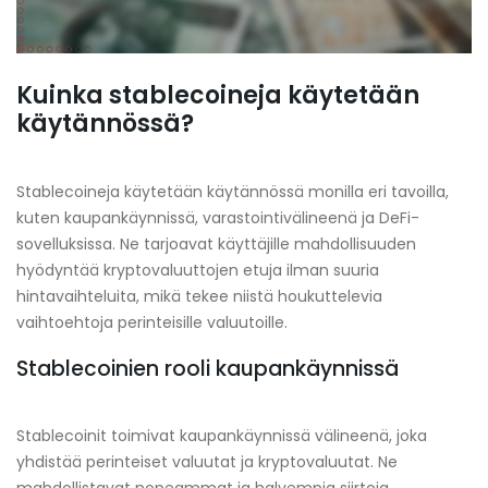
Kuinka stablecoineja käytetään
käytännössä?
Stablecoineja käytetään käytännössä monilla eri tavoilla,
kuten kaupankäynnissä, varastointivälineenä ja DeFi-
sovelluksissa. Ne tarjoavat käyttäjille mahdollisuuden
hyödyntää kryptovaluuttojen etuja ilman suuria
hintavaihteluita, mikä tekee niistä houkuttelevia
vaihtoehtoja perinteisille valuutoille.
Stablecoinien rooli kaupankäynnissä
Stablecoinit toimivat kaupankäynnissä välineenä, joka
yhdistää perinteiset valuutat ja kryptovaluutat. Ne
mahdollistavat nopeammat ja halvempia siirtoja