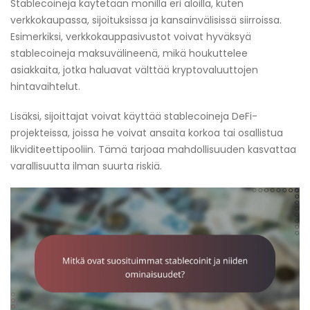
Stablecoineja käytetään monilla eri aloilla, kuten
verkkokaupassa, sijoituksissa ja kansainvälisissä siirroissa.
Esimerkiksi, verkkokauppasivustot voivat hyväksyä
stablecoineja maksuvälineenä, mikä houkuttelee
asiakkaita, jotka haluavat välttää kryptovaluuttojen
hintavaihtelut.
Lisäksi, sijoittajat voivat käyttää stablecoineja DeFi-
projekteissa, joissa he voivat ansaita korkoa tai osallistua
likviditeettipooliin. Tämä tarjoaa mahdollisuuden kasvattaa
varallisuutta ilman suurta riskiä.