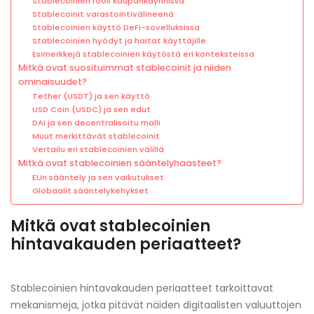
Stablecoinien rooli kaupankäynnissä
Stablecoinit varastointivälineenä
Stablecoinien käyttö DeFi-sovelluksissa
Stablecoinien hyödyt ja haitat käyttäjille
Esimerkkejä stablecoinien käytöstä eri konteksteissa
Mitkä ovat suosituimmat stablecoinit ja niiden
ominaisuudet?
Tether (USDT) ja sen käyttö
USD Coin (USDC) ja sen edut
DAI ja sen decentralisoitu malli
Muut merkittävät stablecoinit
Vertailu eri stablecoinien välillä
Mitkä ovat stablecoinien sääntelyhaasteet?
EUn sääntely ja sen vaikutukset
Globaalit sääntelykehykset
Mitkä ovat stablecoinien
hintavakauden periaatteet?
Stablecoinien hintavakauden periaatteet tarkoittavat
mekanismeja, jotka pitävät näiden digitaalisten valuuttojen