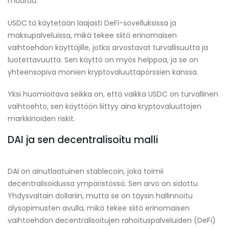
määrää.
USDC:tä käytetään laajasti DeFi-sovelluksissa ja
maksupalveluissa, mikä tekee siitä erinomaisen
vaihtoehdon käyttäjille, jotka arvostavat turvallisuutta ja
luotettavuutta. Sen käyttö on myös helppoa, ja se on
yhteensopiva monien kryptovaluuttapörssien kanssa.
Yksi huomioitava seikka on, että vaikka USDC on turvallinen
vaihtoehto, sen käyttöön liittyy aina kryptovaluuttojen
markkinoiden riskit.
DAI ja sen decentralisoitu malli
DAI on ainutlaatuinen stablecoin, joka toimii
decentralisoidussa ympäristössä. Sen arvo on sidottu
Yhdysvaltain dollariin, mutta se on täysin hallinnoitu
älysopimusten avulla, mikä tekee siitä erinomaisen
vaihtoehdon decentralisoitujen rahoituspalveluiden (DeFi)