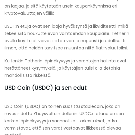
on laajaa, ja sitä käytetään usein kaupankäynnissä eri
kryptovaluuttojen välillä.
USDT:n etuja ovat sen laaja hyväksyntä ja likviditeetti, mikä
tekee siitä houkuttelevan vaihtoehdon kauppiaille. Tetherin
avulla käyttäjät voivat siirtää varoja nopeasti ja edullisesti
ilman, että heidän tarvitsee muuntaa niitä fiat-valuutoiksi.
Kuitenkin Tetherin läpinäkyvyys ja varantojen hallinta ovat
herättäneet kysymyksiä, ja käyttäjien tulisi olla tietoisia
mahdollisista riskeistä.
USD Coin (USDC) ja sen edut
USD Coin (USDC) on toinen suosittu stablecoin, joka on
myös sidottu Yhdysvaltain dollariin. USDC:n etuna on sen
korkea läpinäkyvyys ja säännölliset tarkastukset, jotka
varmistavat, että sen varat vastaavat liikkeessä olevaa