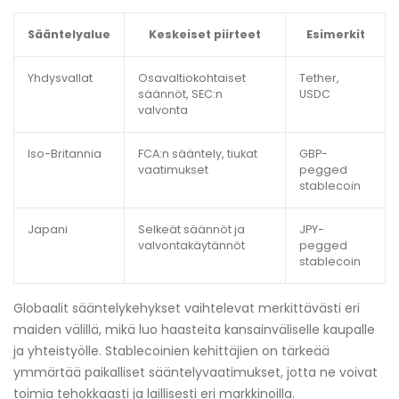
Sääntelyalue
Keskeiset piirteet
Esimerkit
Yhdysvallat
Osavaltiokohtaiset
Tether,
säännöt, SEC:n
USDC
valvonta
Iso-Britannia
FCA:n sääntely, tiukat
GBP-
vaatimukset
pegged
stablecoin
Japani
Selkeät säännöt ja
JPY-
valvontakäytännöt
pegged
stablecoin
Globaalit sääntelykehykset vaihtelevat merkittävästi eri
maiden välillä, mikä luo haasteita kansainväliselle kaupalle
ja yhteistyölle. Stablecoinien kehittäjien on tärkeää
ymmärtää paikalliset sääntelyvaatimukset, jotta ne voivat
toimia tehokkaasti ja laillisesti eri markkinoilla.