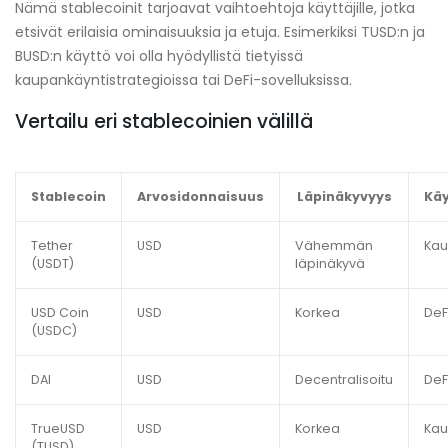
Nämä stablecoinit tarjoavat vaihtoehtoja käyttäjille, jotka
etsivät erilaisia ominaisuuksia ja etuja. Esimerkiksi TUSD:n ja
BUSD:n käyttö voi olla hyödyllistä tietyissä
kaupankäyntistrategioissa tai DeFi-sovelluksissa.
Vertailu eri stablecoinien välillä
Stablecoin
Arvosidonnaisuus
Läpinäkyvyys
Käy
Tether
USD
Vähemmän
Kau
(USDT)
läpinäkyvä
USD Coin
USD
Korkea
DeF
(USDC)
DAI
USD
Decentralisoitu
DeF
TrueUSD
USD
Korkea
Kau
(TUSD)