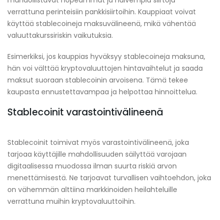
verrattuna perinteisiin pankkisiirtoihin. Kauppiaat voivat
käyttää stablecoineja maksuvälineenä, mikä vähentää
valuuttakurssiriskin vaikutuksia.
Esimerkiksi, jos kauppias hyväksyy stablecoineja maksuna,
hän voi välttää kryptovaluuttojen hintavaihtelut ja saada
maksut suoraan stablecoinin arvoisena. Tämä tekee
kaupasta ennustettavampaa ja helpottaa hinnoittelua.
Stablecoinit varastointivälineenä
Stablecoinit toimivat myös varastointivälineenä, joka
tarjoaa käyttäjille mahdollisuuden säilyttää varojaan
digitaalisessa muodossa ilman suurta riskiä arvon
menettämisestä. Ne tarjoavat turvallisen vaihtoehdon, joka
on vähemmän alttiina markkinoiden heilahteluille
verrattuna muihin kryptovaluuttoihin.