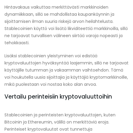
Hintavakaus vaikuttaa merkittävästi markkinoiden
dynamiikkaan, sillä se mahdollistaa kaupankäynnin ja
sijoittamisen ilman suuria riskejä arvon heilahtelusta.
Stablecoinien käyttö voi lisätä likviditeettiä markkinoilla, sillä
ne tarjoavat turvallisen välineen siirtää varoja nopeasti ja
tehokkaasti.
Lisäksi stablecoinien yleistyminen voi edistää
kryptovaluuttojen hyväksyntää laajemmin, sillä ne tarjoavat
käyttäjille tutumman ja vakaamman vaihtoehdon. Tämä
voi houkutella uusia sijoittajia ja käyttäjiä kryptomarkkinoille,
mikä puolestaan voi nostaa koko alan arvoa.
Vertailu perinteisiin kryptovaluuttoihin
Stablecoinien ja perinteisten kryptovaluuttojen, kuten
Bitcoinin ja Ethereumin, välillä on merkittäviä eroja.
Perinteiset kryptovaluutat ovat tunnettuja