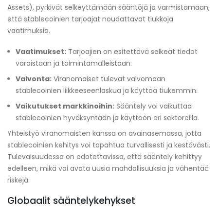
Assets), pyrkivät selkeyttämään sääntöjä ja varmistamaan,
että stablecoinien tarjoajat noudattavat tiukkoja
vaatimuksia.
Vaatimukset:
Tarjoajien on esitettävä selkeät tiedot
varoistaan ja toimintamalleistaan.
Valvonta:
Viranomaiset tulevat valvomaan
stablecoinien liikkeeseenlaskua ja käyttöä tiukemmin.
Vaikutukset markkinoihin:
Sääntely voi vaikuttaa
stablecoinien hyväksyntään ja käyttöön eri sektoreilla.
Yhteistyö viranomaisten kanssa on avainasemassa, jotta
stablecoinien kehitys voi tapahtua turvallisesti ja kestävästi.
Tulevaisuudessa on odotettavissa, että sääntely kehittyy
edelleen, mikä voi avata uusia mahdollisuuksia ja vähentää
riskejä.
Globaalit sääntelykehykset