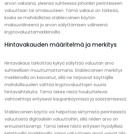
arvon vakaana, yleensä suhteessa johonkin perinteiseen
valuuttaan tai omaisuuteen. Tämä vakaus on tärkeää,
koska se mahdollistaa stablecoinien käytön
maksuvälineenä ja arvon säilyttämisen välineenä
kryptovaluuttamarkkinoilla.
Hintavakauden määritelmä ja merkitys
Hintavakaus tarkoittaa kykyä säilyttää valuutan arvo
suhteellisen muuttumattomana. Stablecoinien merkitys
markkinoilla on kasvanut, sillä ne tarjoavat käyttäjille
mahdollisuuden välttää kryptovaluuttojen suuria
hintavaihteluita. Tämä tekee niistä houkuttelevia
vaihtoehtoja erityisesti kaupankäynnissä ja säästämisessä.
Stablecoinien käyttö voi helpottaa siirtymistä perinteisistä
valuutoista digitaalisiin valuuttoihin, sillä niiden arvo on
ennustettavampi. Tämä tekee niistä erityisen hyödyllisiä
kehittyvillä markkinoilla, joissa valuuttojen arvot voivat olla