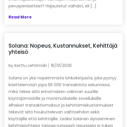
perusperiaatteet? Hajautetut vaihdot, eli […]
Read More
Solana: Nopeus, Kustannukset, Kehittäjä
yhteisö
by
Kerttu Lehtimäki
16/01/2026
Solana on yksi nopeimmista lohkoketjuista, joka pystyy
käsittelemään jopa 65 000 transaktiota sekunnissa,
mikä tekee siitä erinomaisen valinnan suurille
käyttäjämäärille ja monimutkaisille sovelluksille.
Alhaiset transaktiomaksut ja kehittämiskustannukset
tekevät siitä houkuttelevan vaihtoehdon sekä
käyttäjille että kehittäjille. Lisäksi Solanan dynaaminen
kehittäjäyhteisö tarjoaa runsaasti resursseja ja tukea