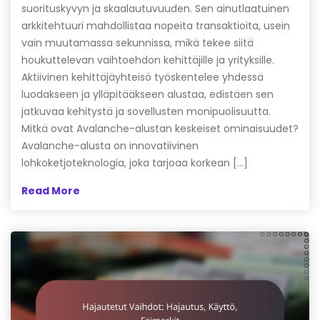
suorituskyvyn ja skaalautuvuuden. Sen ainutlaatuinen
arkkitehtuuri mahdollistaa nopeita transaktioita, usein
vain muutamassa sekunnissa, mikä tekee siitä
houkuttelevan vaihtoehdon kehittäjille ja yrityksille.
Aktiivinen kehittäjäyhteisö työskentelee yhdessä
luodakseen ja ylläpitääkseen alustaa, edistäen sen
jatkuvaa kehitystä ja sovellusten monipuolisuutta.
Mitkä ovat Avalanche-alustan keskeiset ominaisuudet?
Avalanche-alusta on innovatiivinen
lohkoketjoteknologia, joka tarjoaa korkean […]
Read More