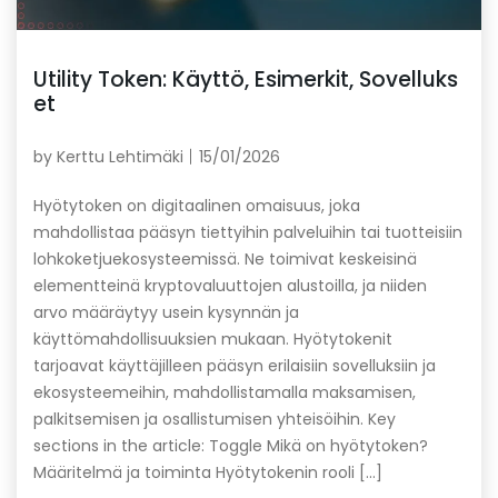
Utility Token: Käyttö, Esimerkit, Sovelluks
et
by
Kerttu Lehtimäki
15/01/2026
Hyötytoken on digitaalinen omaisuus, joka
mahdollistaa pääsyn tiettyihin palveluihin tai tuotteisiin
lohkoketjuekosysteemissä. Ne toimivat keskeisinä
elementteinä kryptovaluuttojen alustoilla, ja niiden
arvo määräytyy usein kysynnän ja
käyttömahdollisuuksien mukaan. Hyötytokenit
tarjoavat käyttäjilleen pääsyn erilaisiin sovelluksiin ja
ekosysteemeihin, mahdollistamalla maksamisen,
palkitsemisen ja osallistumisen yhteisöihin. Key
sections in the article: Toggle Mikä on hyötytoken?
Määritelmä ja toiminta Hyötytokenin rooli […]