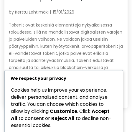
by
Kerttu Lehtimäki
15/01/2026
Tokenit ovat keskeisiä elementtejä nykyaikaisessa
taloudessa, sillä ne mahdollistavat digitaalisten varojen
ja palveluiden vaihdon. Ne voidaan jakaa useisiin
päätyyppeihin, kuten hyötytokenit, arvopaperitokenit ja
ei-vaihdettavat tokenit, jotka palvelevat erilaisia
tarpeita ja sääntelyvaatimuksia. Tokenit edustavat
omaisuutta tai oikeuksia blockchain-verkossa ja
mahdollistavat monenlaisia sovelluksia älykkäiden
We respect your privacy
sopimusten avulla. Key sections in the article: Toggle
Miksi tokenit ovat tärkeitä? Tokenien […]
Cookies help us improve your experience,
deliver personalized content, and analyze
Read More
traffic. You can choose which cookies to
allow by clicking
Customize
. Click
Accept
All
to consent or
Reject All
to decline non-
essential cookies.
1
…
10
11
12
13