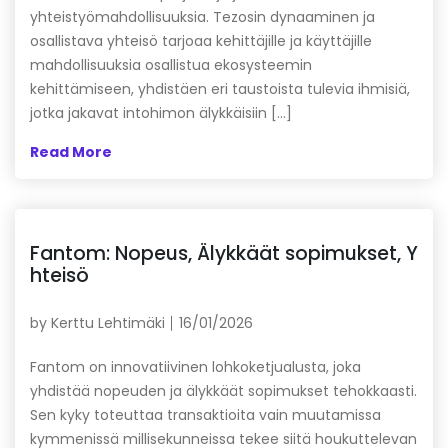
yhteistyömahdollisuuksia. Tezosin dynaaminen ja
osallistava yhteisö tarjoaa kehittäjille ja käyttäjille
mahdollisuuksia osallistua ekosysteemin
kehittämiseen, yhdistäen eri taustoista tulevia ihmisiä,
jotka jakavat intohimon älykkäisiin […]
Read More
Fantom: Nopeus, Älykkäät sopimukset, Y
hteisö
by
Kerttu Lehtimäki
16/01/2026
Fantom on innovatiivinen lohkoketjualusta, joka
yhdistää nopeuden ja älykkäät sopimukset tehokkaasti.
Sen kyky toteuttaa transaktioita vain muutamissa
kymmenissä millisekunneissa tekee siitä houkuttelevan