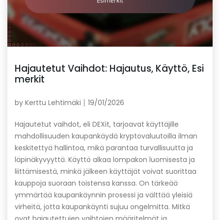
Hajautetut Vaihdot: Hajautus, Käyttö, Esi
merkit
by
Kerttu Lehtimäki
19/01/2026
Hajautetut vaihdot, eli DEXit, tarjoavat käyttäjille
mahdollisuuden kaupankäydä kryptovaluutoilla ilman
keskitettyä hallintoa, mikä parantaa turvallisuutta ja
läpinäkyvyyttä. Käyttö alkaa lompakon luomisesta ja
liittämisestä, minkä jälkeen käyttäjät voivat suorittaa
kauppoja suoraan toistensa kanssa. On tärkeää
ymmärtää kaupankäynnin prosessi ja välttää yleisiä
virheitä, jotta kaupankäynti sujuu ongelmitta. Mitkä
ovat hajautettujen vaihtojen määritelmät ja